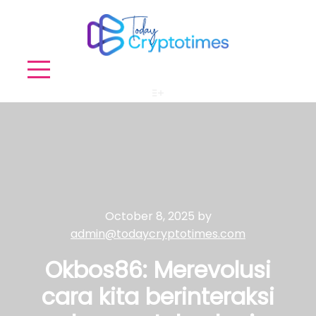
More info
October 8, 2025
by
admin@todaycryptotimes.com
Okbos86: Merevolusi
cara kita berinteraksi