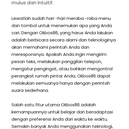
mulus dan intuitif.
Lewatlah sudah hari -hari meraba -raba menu
dan tombol untuk menemukan apa yang Anda
cari. Dengan Okbos86, yang harus Anda lakukan
adalah berbicara secara alami dan teknologinya
akan memahami perintah Anda dan
meresponsnya. Apakah Anda ingin mengirim
pesan teks, melakukan panggilan telepon,
mengatur pengingat, atau bahkan mengontrol
perangkat rumah pintar Anda, Okbos86 dapat
melakukan semuanya hanya dengan perintah
suara sederhana.
Salah satu fitur utama Okbos86 adalah
kemampuannya untuk belajar dan beradaptasi
dengan preferensi Anda dari waktu ke waktu.
Semakin banyak Anda menggunakan teknologi,