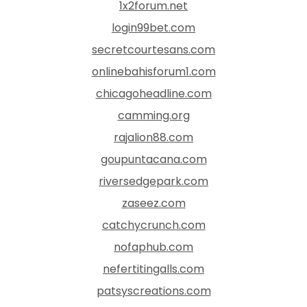
1x2forum.net
login99bet.com
secretcourtesans.com
onlinebahisforum1.com
chicagoheadline.com
camming.org
rajalion88.com
goupuntacana.com
riversedgepark.com
zaseez.com
catchycrunch.com
nofaphub.com
nefertitingalls.com
patsyscreations.com