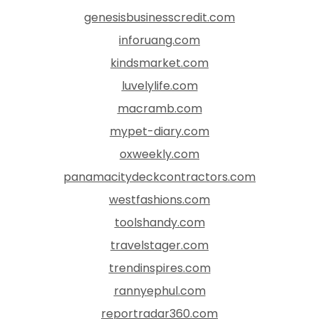
genesisbusinesscredit.com
inforuang.com
kindsmarket.com
luvelylife.com
macramb.com
mypet-diary.com
oxweekly.com
panamacitydeckcontractors.com
westfashions.com
toolshandy.com
travelstager.com
trendinspires.com
rannyephul.com
reportradar360.com