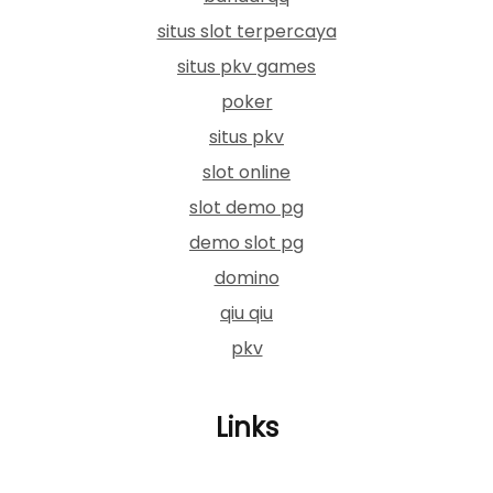
situs slot terpercaya
situs pkv games
poker
situs pkv
slot online
slot demo pg
demo slot pg
domino
qiu qiu
pkv
Links