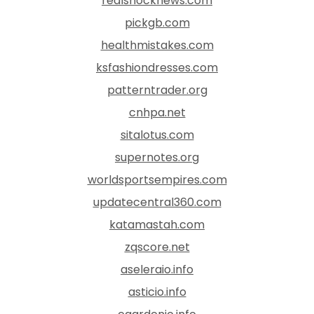
realshocknews.com
pickgb.com
healthmistakes.com
ksfashiondresses.com
patterntrader.org
cnhpa.net
sitalotus.com
supernotes.org
worldsportsempires.com
updatecentral360.com
katamastah.com
zqscore.net
aseleraio.info
asticio.info