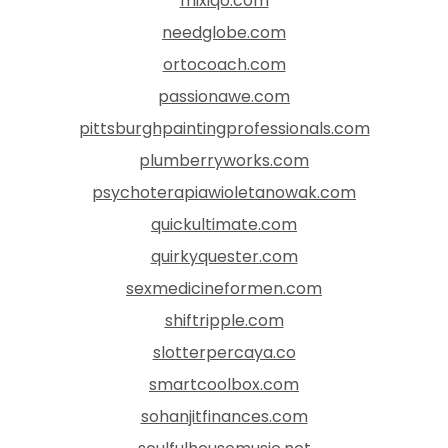
mixiqo.com
needglobe.com
ortocoach.com
passionawe.com
pittsburghpaintingprofessionals.com
plumberryworks.com
psychoterapiawioletanowak.com
quickultimate.com
quirkyquester.com
sexmedicineformen.com
shiftripple.com
slotterpercaya.co
smartcoolbox.com
sohanjitfinances.com