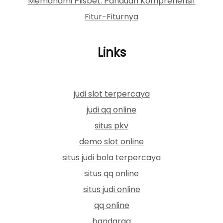
Memahami Plisbet: Panduan Komprehensif
Fitur-Fiturnya
Links
judi slot terpercaya
judi qq online
situs pkv
demo slot online
situs judi bola terpercaya
situs qq online
situs judi online
qq online
bandarqq