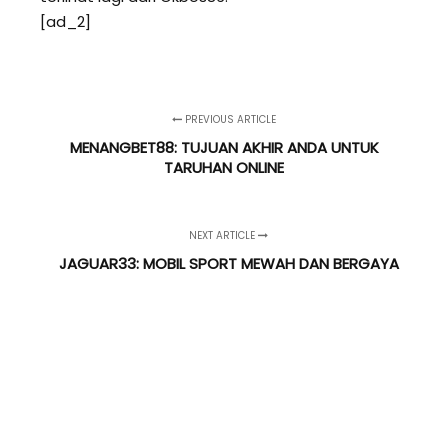
[ad_2]
PREVIOUS ARTICLE
MENANGBET88: TUJUAN AKHIR ANDA UNTUK
TARUHAN ONLINE
NEXT ARTICLE
JAGUAR33: MOBIL SPORT MEWAH DAN BERGAYA