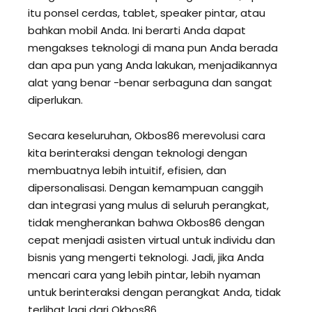
itu ponsel cerdas, tablet, speaker pintar, atau
bahkan mobil Anda. Ini berarti Anda dapat
mengakses teknologi di mana pun Anda berada
dan apa pun yang Anda lakukan, menjadikannya
alat yang benar -benar serbaguna dan sangat
diperlukan.
Secara keseluruhan, Okbos86 merevolusi cara
kita berinteraksi dengan teknologi dengan
membuatnya lebih intuitif, efisien, dan
dipersonalisasi. Dengan kemampuan canggih
dan integrasi yang mulus di seluruh perangkat,
tidak mengherankan bahwa Okbos86 dengan
cepat menjadi asisten virtual untuk individu dan
bisnis yang mengerti teknologi. Jadi, jika Anda
mencari cara yang lebih pintar, lebih nyaman
untuk berinteraksi dengan perangkat Anda, tidak
terlihat lagi dari Okbos86.