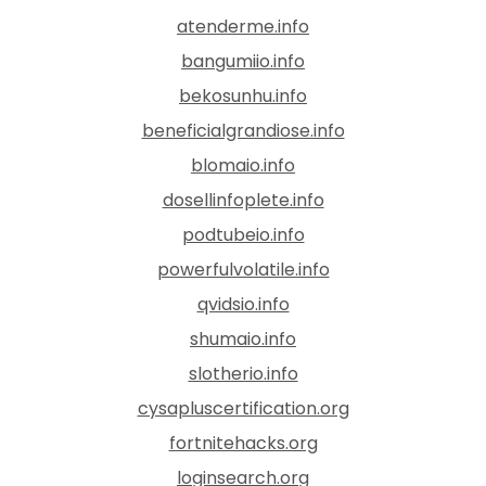
atenderme.info
bangumiio.info
bekosunhu.info
beneficialgrandiose.info
blomaio.info
dosellinfoplete.info
podtubeio.info
powerfulvolatile.info
qvidsio.info
shumaio.info
slotherio.info
cysapluscertification.org
fortnitehacks.org
loginsearch.org