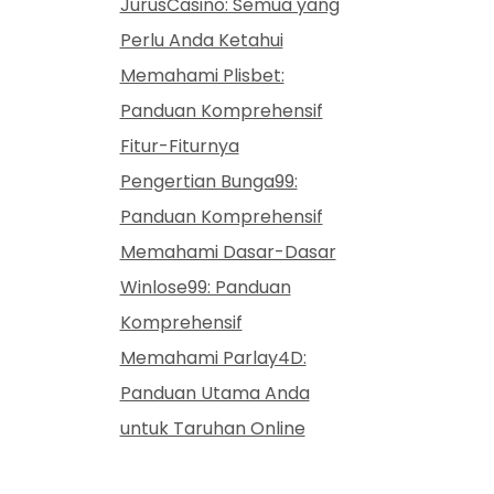
JurusCasino: Semua yang
Perlu Anda Ketahui
Memahami Plisbet:
Panduan Komprehensif
Fitur-Fiturnya
Pengertian Bunga99:
Panduan Komprehensif
Memahami Dasar-Dasar
Winlose99: Panduan
Komprehensif
Memahami Parlay4D:
Panduan Utama Anda
untuk Taruhan Online