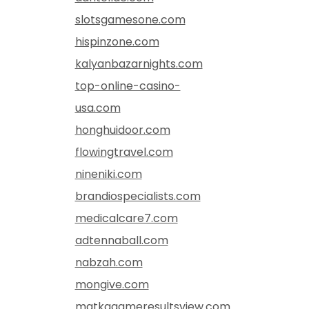
slotsgamesone.com
hispinzone.com
kalyanbazarnights.com
top-online-casino-
usa.com
honghuidoor.com
flowingtravel.com
nineniki.com
brandiospecialists.com
medicalcare7.com
adtennaball.com
nabzah.com
mongive.com
matkagameresultsview.com