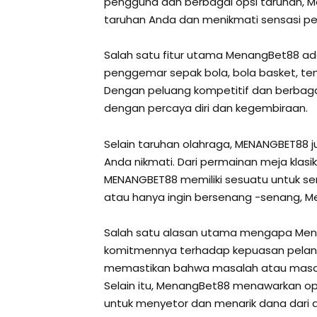
pengguna dan berbagai opsi taruhan
taruhan Anda dan menikmati sensasi per
Salah satu fitur utama MenangBet88 ada
penggemar sepak bola, bola basket, teni
Dengan peluang kompetitif dan berbag
dengan percaya diri dan kegembiraan.
Selain taruhan olahraga, MENANGBET88 
Anda nikmati. Dari permainan meja klasik
MENANGBET88 memiliki sesuatu untuk s
atau hanya ingin bersenang -senang, M
Salah satu alasan utama mengapa Menan
komitmennya terhadap kepuasan pelang
memastikan bahwa masalah atau masala
Selain itu, MenangBet88 menawarkan 
untuk menyetor dan menarik dana dari 