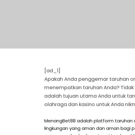
[ad_1]
Apakah Anda penggemar taruhan onl
menempatkan taruhan Anda? Tidak t
adalah tujuan utama Anda untuk t
olahraga dan kasino untuk Anda nikm
MenangBet88 adalah platform taruhan 
lingkungan yang aman dan aman bagi 