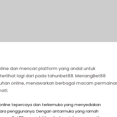
ine dan mencari platform yang andal untuk
erlihat lagi dari pada tahunbet88. MenangBet88
aruhan online, menawarkan berbagai macam permaina
ati.
online tepercaya dan terkemuka yang menyediakan
para penggunanya. Dengan antarmuka yang ramah