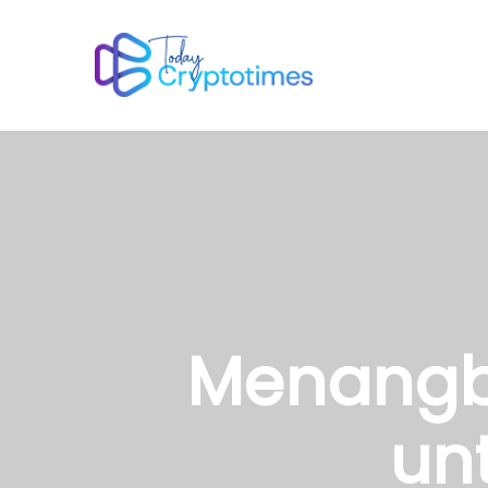
Menangbe
un