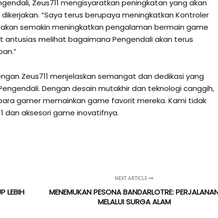
gendali, Zeus711 mengisyaratkan peningkatan yang akan
 dikerjakan. “Saya terus berupaya meningkatkan Kontroler
ng akan semakin meningkatkan pengalaman bermain game
at antusias melihat bagaimana Pengendali akan terus
pan.”
engan Zeus711 menjelaskan semangat dan dedikasi yang
engendali. Dengan desain mutakhir dan teknologi canggih,
ra para gamer memainkan game favorit mereka. Kami tidak
 dan aksesori game inovatifnya.
NEXT ARTICLE
 LEBIH
MENEMUKAN PESONA BANDARLOTRE: PERJALANA
MELALUI SURGA ALAM