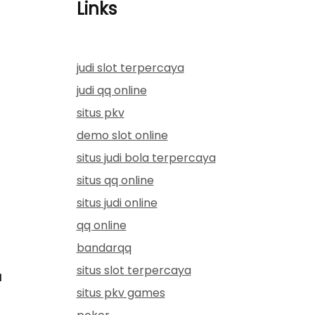
Links
judi slot terpercaya
judi qq online
situs pkv
demo slot online
situs judi bola terpercaya
situs qq online
situs judi online
qq online
bandarqq
situs slot terpercaya
N
situs pkv games