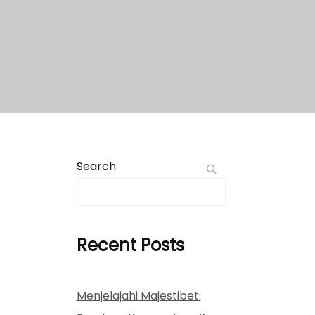
Search
Recent Posts
Menjelajahi Majestibet: