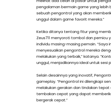
melihat ada celah di pasar untuk pengo
pengalaman bermain game yang lebih bai
sebuah pengontrol yang akan memberik
unggul dalam game favorit mereka.”
Ketika ditanya tentang fitur yang memb
Zeus711 menyoroti tombol dan pemicu y
individu masing-masing pemain. “Saya
menyesuaikan pengontrol mereka denga
melakukan yang terbaik,” katanya. “Ko
unggul, menjadikannya ideal untuk sesi
Selain desainnya yang inovatif, Pengon
gameplay. “Pengontrol ini dilengkapi se
melakukan gerakan dan tindakan tepat d
tembakan cepat yang dapat memberika
bergerak cepat.”