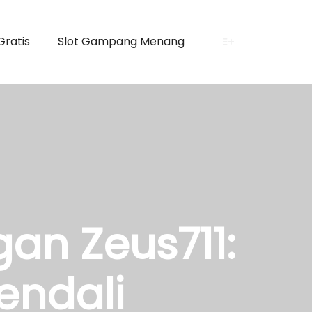
Gratis
Slot Gampang Menang
More info
an Zeus711:
endali