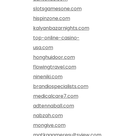
slotsgamesone.com
hispinzone.com
kalyanbazarnights.com
top-online-casino-
usa.com
honghuidoor.com
flowingtravel.com
nineniki.com
brandiospecialists.com
medicalcare7.com
adtennaball.com
nabzah.com
mongive.com
matkagameresultsview.com