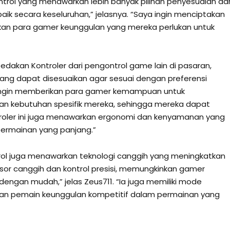
ntrol yang menawarkan lebih banyak pilihan penyesuaian da
k secara keseluruhan,” jelasnya. “Saya ingin menciptakan
an para gamer keunggulan yang mereka perlukan untuk
edakan Kontroler dari pengontrol game lain di pasaran,
ang dapat disesuaikan agar sesuai dengan preferensi
 ingin memberikan para gamer kemampuan untuk
n kebutuhan spesifik mereka, sehingga mereka dapat
ntroler ini juga menawarkan ergonomi dan kenyamanan yang
 permainan yang panjang.”
trol juga menawarkan teknologi canggih yang meningkatkan
nsor canggih dan kontrol presisi, memungkinkan gamer
engan mudah,” jelas Zeus711. “Ia juga memiliki mode
n pemain keunggulan kompetitif dalam permainan yang