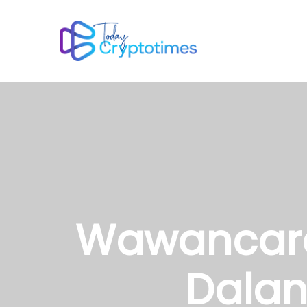
Wawancara 
Dalan