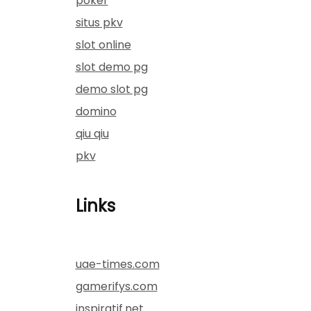
poker
situs pkv
slot online
slot demo pg
demo slot pg
domino
qiu qiu
pkv
Links
uae-times.com
gamerifys.com
inspiratif.net