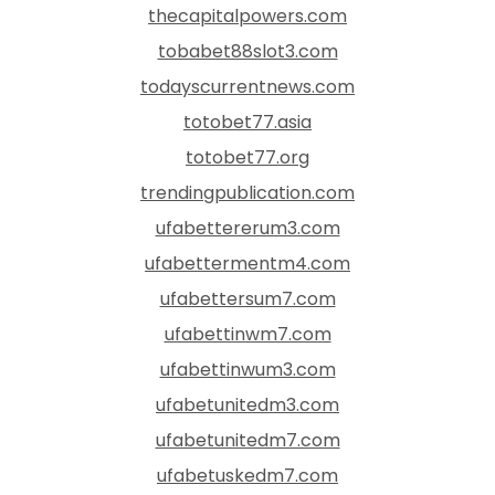
thecapitalpowers.com
tobabet88slot3.com
todayscurrentnews.com
totobet77.asia
totobet77.org
trendingpublication.com
ufabettererum3.com
ufabettermentm4.com
ufabettersum7.com
ufabettinwm7.com
ufabettinwum3.com
ufabetunitedm3.com
ufabetunitedm7.com
ufabetuskedm7.com