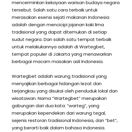
mencerminkan kekayaan warisan budaya negara
tersebut. Salah satu cara terbaik untuk
merasakan esensi sejati makanan Indonesia
adalah dengan mencicipi jajanan kaki lima
tradisional yang dapat ditemukan di setiap
sudut negara. Dan salah satu tempat terbaik
untuk melakukannya adalah di Wartegbet,
tempat populer di Jakarta yang menawarkan
berbagai macam masakan asli Indonesia.
Wartegbet adalah warung tradisional yang
menyajikan berbagai hidangan lezat dan
terjangkau yang disukai oleh penduduk lokal dan
wisatawan. Nama “Wartegbet” merupakan
gabungan dari dua kata: “warteg”, yang
merupakan kependekan dari warung tegal,
sejenis restoran tradisional Indonesia, dan “bet”,
yang berarti baik dalam bahasa Indonesia.