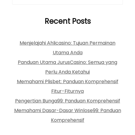
Recent Posts
Menjelajahi Ahlicasino: Tujuan Permainan
Utama Anda
Panduan Utama JurusCasino: Semua yang
Perlu Anda Ketahui
Memahami Plisbet: Panduan Komprehensif
Fitur-Fiturnya
Pengertian Bunga99: Panduan Komprehensif
Memahami Dasar-Dasar Winlose99: Panduan
Komprehensif