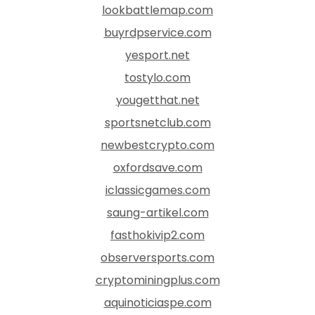
lookbattlemap.com
buyrdpservice.com
yesport.net
tostylo.com
yougetthat.net
sportsnetclub.com
newbestcrypto.com
oxfordsave.com
iclassicgames.com
saung-artikel.com
fasthokivip2.com
observersports.com
cryptominingplus.com
aquinoticiaspe.com