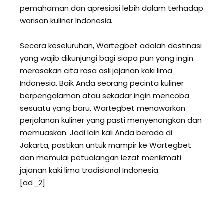
pemahaman dan apresiasi lebih dalam terhadap
warisan kuliner Indonesia.
Secara keseluruhan, Wartegbet adalah destinasi
yang wajib dikunjungi bagi siapa pun yang ingin
merasakan cita rasa asli jajanan kaki lima
Indonesia. Baik Anda seorang pecinta kuliner
berpengalaman atau sekadar ingin mencoba
sesuatu yang baru, Wartegbet menawarkan
perjalanan kuliner yang pasti menyenangkan dan
memuaskan. Jadi lain kali Anda berada di
Jakarta, pastikan untuk mampir ke Wartegbet
dan memulai petualangan lezat menikmati
jajanan kaki lima tradisional Indonesia.
[ad_2]