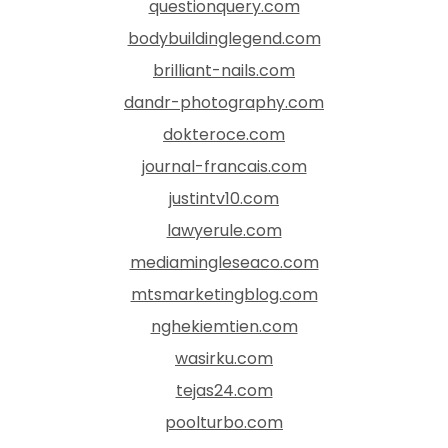
questionquery.com
bodybuildinglegend.com
brilliant-nails.com
dandr-photography.com
dokteroce.com
journal-francais.com
justintv10.com
lawyerule.com
mediamingleseaco.com
mtsmarketingblog.com
nghekiemtien.com
wasirku.com
tejas24.com
poolturbo.com