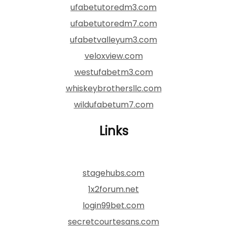
ufabetutoredm3.com
ufabetutoredm7.com
ufabetvalleyum3.com
veloxview.com
westufabetm3.com
whiskeybrothersllc.com
wildufabetum7.com
Links
stagehubs.com
1x2forum.net
login99bet.com
secretcourtesans.com