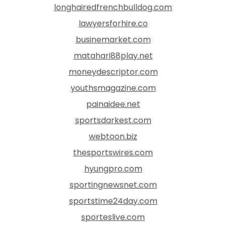
longhairedfrenchbulldog.com
lawyersforhire.co
businemarket.com
matahari88play.net
moneydescriptor.com
youthsmagazine.com
painaidee.net
sportsdarkest.com
webtoon.biz
thesportswires.com
hyungpro.com
sportingnewsnet.com
sportstime24day.com
sporteslive.com