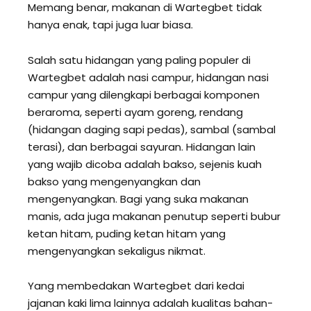
Memang benar, makanan di Wartegbet tidak
hanya enak, tapi juga luar biasa.
Salah satu hidangan yang paling populer di
Wartegbet adalah nasi campur, hidangan nasi
campur yang dilengkapi berbagai komponen
beraroma, seperti ayam goreng, rendang
(hidangan daging sapi pedas), sambal (sambal
terasi), dan berbagai sayuran. Hidangan lain
yang wajib dicoba adalah bakso, sejenis kuah
bakso yang mengenyangkan dan
mengenyangkan. Bagi yang suka makanan
manis, ada juga makanan penutup seperti bubur
ketan hitam, puding ketan hitam yang
mengenyangkan sekaligus nikmat.
Yang membedakan Wartegbet dari kedai
jajanan kaki lima lainnya adalah kualitas bahan-