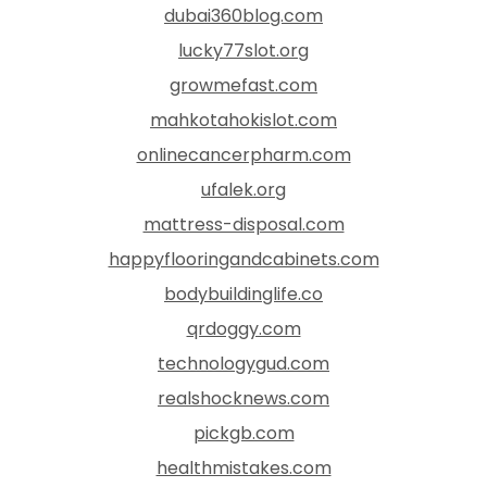
dubai360blog.com
lucky77slot.org
growmefast.com
mahkotahokislot.com
onlinecancerpharm.com
ufalek.org
mattress-disposal.com
happyflooringandcabinets.com
bodybuildinglife.co
qrdoggy.com
technologygud.com
realshocknews.com
pickgb.com
healthmistakes.com