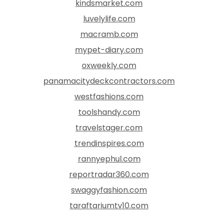
kindsmarket.com
luvelylife.com
macramb.com
mypet-diary.com
oxweekly.com
panamacitydeckcontractors.com
westfashions.com
toolshandy.com
travelstager.com
trendinspires.com
rannyephul.com
reportradar360.com
swaggyfashion.com
taraftariumtv10.com