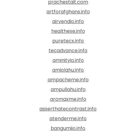
prachestait.com
artforafghans.info
airvendio.info
healthexe.info
puretecx.info
tecadvance.info
aminityio.info
amiolahu.info
ampacheme.info
ampullahu.info
aromaxme.info
asserthatecontrast.info
atenderme.info
bangumiio.info