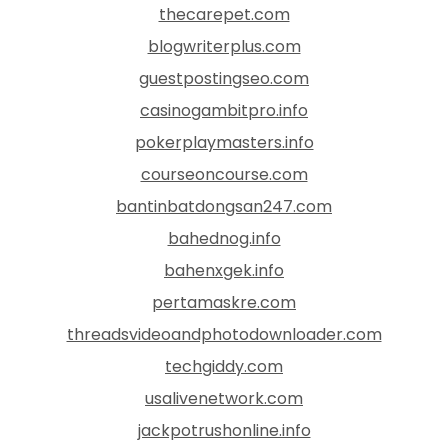
thecarepet.com
blogwriterplus.com
guestpostingseo.com
casinogambitpro.info
pokerplaymasters.info
courseoncourse.com
bantinbatdongsan247.com
bahednog.info
bahenxgek.info
pertamaskre.com
threadsvideoandphotodownloader.com
techgiddy.com
usalivenetwork.com
jackpotrushonline.info