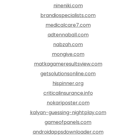
nineniki.com
brandiospecialists.com
medicalcare7.com
adtennaball.com
nabzah.com
mongive.com
matkagameresultsview.com
getsolutionsonline.com
hispinner.org
criticalinsurance.info
nokariposter.com
kalyan-guessing-nightplay.com
gameofpanels.com
androidappsdownloader.com