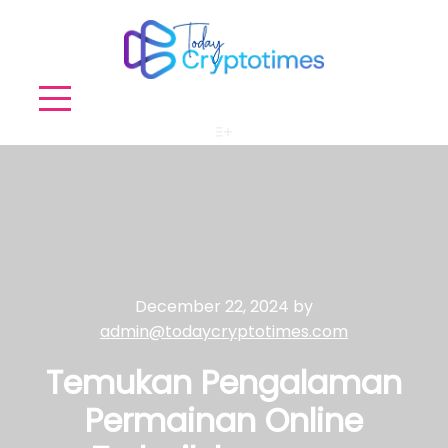
More info
December 22, 2024
by
admin@todaycryptotimes.com
Temukan Pengalaman
Permainan Online