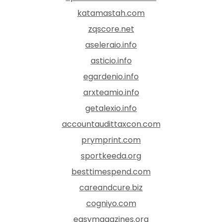
katamastah.com
zqscore.net
aseleraio.info
asticio.info
egardenio.info
arxteamio.info
getalexio.info
accountaudittaxcon.com
prymprint.com
sportkeeda.org
besttimespend.com
careandcure.biz
cogniyo.com
easymagazines.org