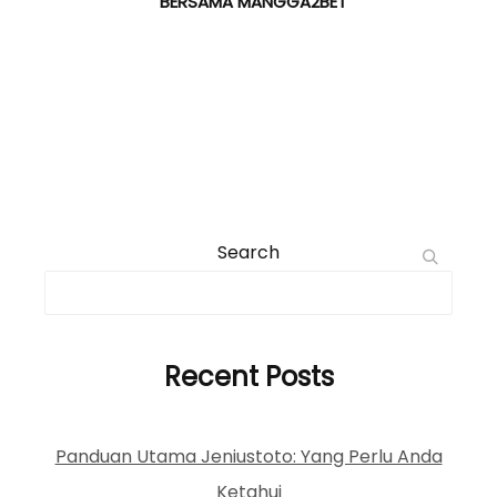
BERSAMA MANGGA2BET
Search
Recent Posts
Panduan Utama Jeniustoto: Yang Perlu Anda
Ketahui