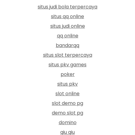
situs judi bola terpercaya
situs qq online
situs judi online
qq online
bandarqq
situs slot terpercaya
situs pkv games
poker
situs pkv
slot online
slot demo pg
demo slot pg
domino
qiu qiu