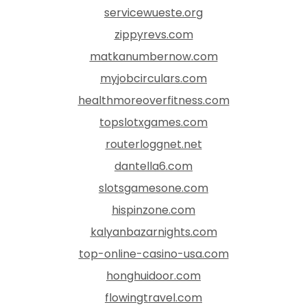
servicewueste.org
zippyrevs.com
matkanumbernow.com
myjobcirculars.com
healthmoreoverfitness.com
topslotxgames.com
routerloggnet.net
dantella6.com
slotsgamesone.com
hispinzone.com
kalyanbazarnights.com
top-online-casino-usa.com
honghuidoor.com
flowingtravel.com