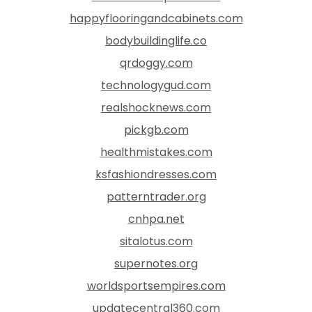
happyflooringandcabinets.com
bodybuildinglife.co
qrdoggy.com
technologygud.com
realshocknews.com
pickgb.com
healthmistakes.com
ksfashiondresses.com
patterntrader.org
cnhpa.net
sitalotus.com
supernotes.org
worldsportsempires.com
updatecentral360.com