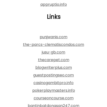
appruptio.info
Links
punjwanis.com
the-parcs-clematiscondos.com
jusu-gb.com
thecarepet.com
blogwriterplus.com
guestpostingseo.com
casinogambitpro.info
pokerplaymasters.info
courseoncourse.com
bantinbatdongsan247.com