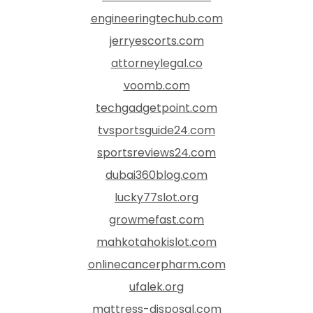
engineeringtechub.com
jerryescorts.com
attorneylegal.co
voomb.com
techgadgetpoint.com
tvsportsguide24.com
sportsreviews24.com
dubai360blog.com
lucky77slot.org
growmefast.com
mahkotahokislot.com
onlinecancerpharm.com
ufalek.org
mattress-disposal.com