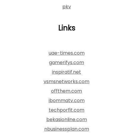
pkv
Links
uae-times.com
gamerifys.com
inspiratif.net
vsmsnetworks.com
offthem.com
ibommatv.com
techporfit.com
bekasionline.com
nbusinessplan.com