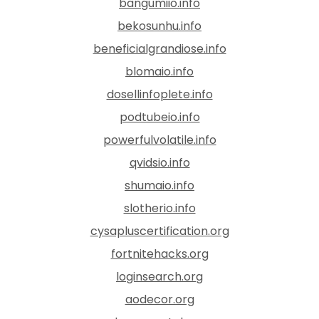
bangumiio.info
bekosunhu.info
beneficialgrandiose.info
blomaio.info
dosellinfoplete.info
podtubeio.info
powerfulvolatile.info
qvidsio.info
shumaio.info
slotherio.info
cysapluscertification.org
fortnitehacks.org
loginsearch.org
aodecor.org