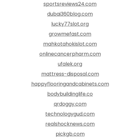
sportsreviews24.com
dubai360blog.com
lucky77slot.org
growmefast.com
mahkotahokislot.com
onlinecancerpharm.com
ufalek.org
mattress-disposal.com
happyflooringandcabinets.com
bodybuildinglife.co
qrdoggy.com
technologygud.com
realshocknews.com
pickgb.com