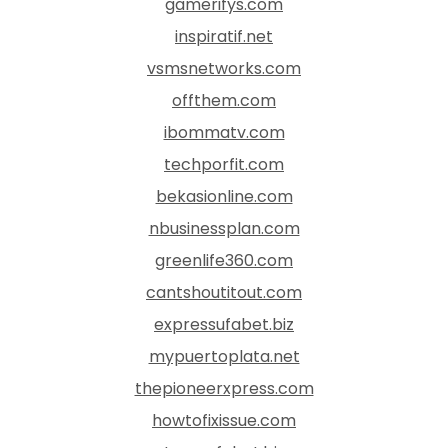
gamerifys.com
inspiratif.net
vsmsnetworks.com
offthem.com
ibommatv.com
techporfit.com
bekasionline.com
nbusinessplan.com
greenlife360.com
cantshoutitout.com
expressufabet.biz
mypuertoplata.net
thepioneerxpress.com
howtofixissue.com