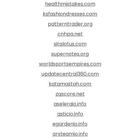
healthmistakes.com
ksfashiondresses.com
patterntrader.org
cnhpa.net
sitalotus.com
supernotes.org
worldsportsempires.com
updatecentral360.com
katamastah.com
zqscore.net
aseleraio.info
asticio.info
egardenio.info
arxteamio.info