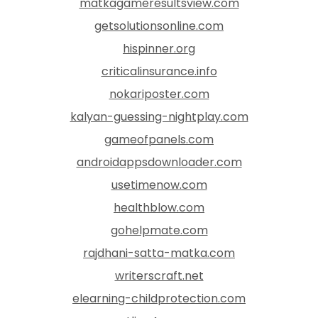
matkagameresultsview.com
getsolutionsonline.com
hispinner.org
criticalinsurance.info
nokariposter.com
kalyan-guessing-nightplay.com
gameofpanels.com
androidappsdownloader.com
usetimenow.com
healthblow.com
gohelpmate.com
rajdhani-satta-matka.com
writerscraft.net
elearning-childprotection.com