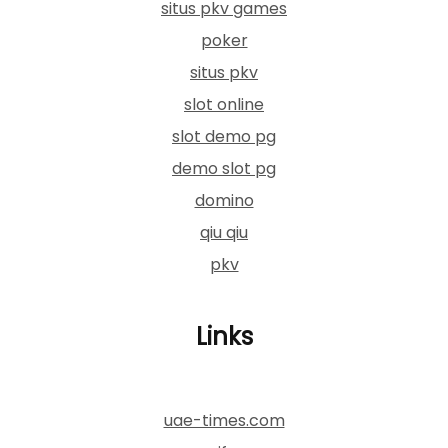
situs pkv games
poker
situs pkv
slot online
slot demo pg
demo slot pg
domino
qiu qiu
pkv
Links
uae-times.com