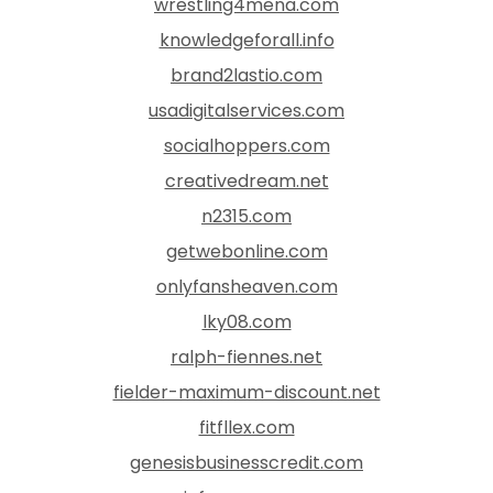
wrestling4mena.com
knowledgeforall.info
brand2lastio.com
usadigitalservices.com
socialhoppers.com
creativedream.net
n2315.com
getwebonline.com
onlyfansheaven.com
lky08.com
ralph-fiennes.net
fielder-maximum-discount.net
fitfllex.com
genesisbusinesscredit.com