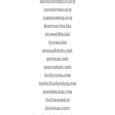
donorsmatch.org
nowtimes.org
casinoeing.org
livemocha.biz
streetlife.biz
hyves.biz
enoughinfo.net
pinhive.net
warnabet.net
bollym4u.me
bolly2tollyblog.me
pandaclub.me
flyttevask.io
byhous.com