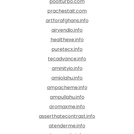
poolturbo.com
prachestait.com
artforafghans.info
airvendio.info
healthexe.info
puretecx.info
tecadvance.info
aminityio.info
amiolahu.info
ampacheme.info
ampullahu.info
aromaxme.info
asserthatecontrast.info
atenderme.info