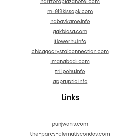
hartfordplazahotel.com
m-918kissapk.com
nabavkame.info
gakbiasa.com
iflowerhu.info
chicagocrystalconnection.com
imanabadii.com
trilipohu.info
appruptio.info
Links
punjwanis.com
the-parcs-clematiscondos.com