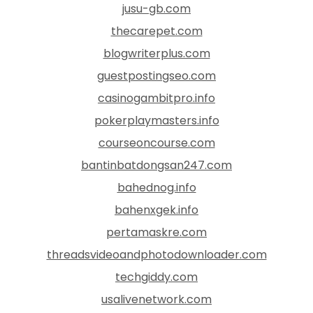
jusu-gb.com
thecarepet.com
blogwriterplus.com
guestpostingseo.com
casinogambitpro.info
pokerplaymasters.info
courseoncourse.com
bantinbatdongsan247.com
bahednog.info
bahenxgek.info
pertamaskre.com
threadsvideoandphotodownloader.com
techgiddy.com
usalivenetwork.com