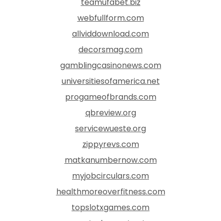
teamufabet.biz
webfullform.com
allviddownload.com
decorsmag.com
gamblingcasinonews.com
universitiesofamerica.net
progameofbrands.com
qbreview.org
servicewueste.org
zippyrevs.com
matkanumbernow.com
myjobcirculars.com
healthmoreoverfitness.com
topslotxgames.com