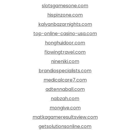
slotsgamesone.com
hispinzone.com
kalyanbazarnights.com
top-online-casino-usa.com
honghuidoor.com
flowingtravel.com
nineniki.com
brandiospecialists.com
medicalcare7.com
adtennaball.com
nabzah.com
mongive.com
matkagameresultsview.com
getsolutionsonline.com