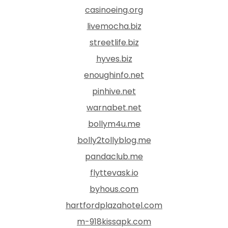
casinoeing.org
livemocha.biz
streetlife.biz
hyves.biz
enoughinfo.net
pinhive.net
warnabet.net
bollym4u.me
bolly2tollyblog.me
pandaclub.me
flyttevask.io
byhous.com
hartfordplazahotel.com
m-918kissapk.com