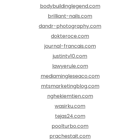
bodybuildinglegend.com
brilliant-nails.com
dandr-photography.com
dokteroce.com
journal-francais.com
justintv10.com
lawyerule.com
mediamingleseaco.com
mtsmarketingblog.com
nghekiemtien.com
wasirku.com
tejas24.com
poolturbo.com
prachestait.com