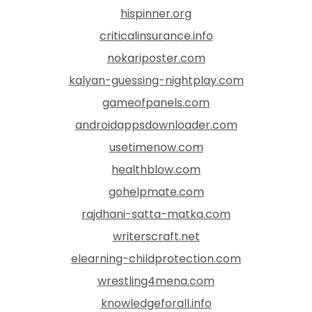
hispinner.org
criticalinsurance.info
nokariposter.com
kalyan-guessing-nightplay.com
gameofpanels.com
androidappsdownloader.com
usetimenow.com
healthblow.com
gohelpmate.com
rajdhani-satta-matka.com
writerscraft.net
elearning-childprotection.com
wrestling4mena.com
knowledgeforall.info