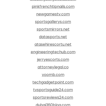
pinkfrenchtipnails.com
newgamestv.com
sportsgallerys.com
sportsmirrors.net
datasports.net
atasehirescortu.net
engineeringtechub.com
jerryescorts.com
attorneylegal.co
voomb.com
techgadgetpoint.com
tvsportsguide24.com
sportsreviews24.com
dubai360blog.com