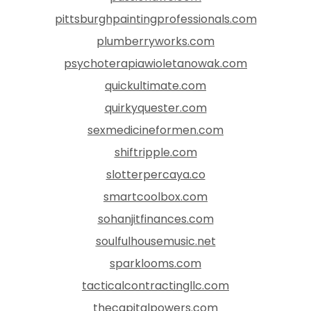
pittsburghpaintingprofessionals.com
plumberryworks.com
psychoterapiawioletanowak.com
quickultimate.com
quirkyquester.com
sexmedicineformen.com
shiftripple.com
slotterpercaya.co
smartcoolbox.com
sohanjitfinances.com
soulfulhousemusic.net
sparklooms.com
tacticalcontractingllc.com
thecapitalpowers.com