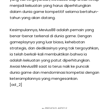
menjadi kekuatan yang harus diperhitungkan
dalam dunia game kompetitif selama bertahun-
tahun yang akan datang.
Kesimpulannya, Mevius88 adalah pemain yang
benar-benar terkenal di dunia game. Dengan
gameplaynya yang luar biasa, kehebatan
strategis, dan dedikasinya yang tak tergoyahkan,
ia telah berkali-kali membuktikan bahwa ia
adalah kekuatan yang patut diperhitungkan.
Awasi Mevius88 saat ia terus naik ke puncak
dunia game dan mendominasi kompetisi dengan
keterampilannya yang mengesankan.
[ad_2]
PREVIOUS ARTICLE