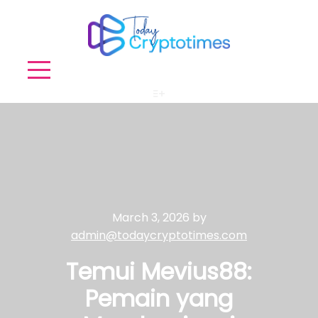
More info
March 3, 2026
by
admin@todaycryptotimes.com
Temui Mevius88:
Pemain yang