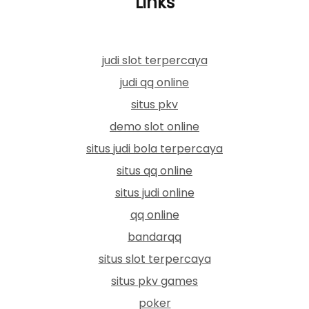
Links
judi slot terpercaya
judi qq online
situs pkv
demo slot online
situs judi bola terpercaya
situs qq online
situs judi online
qq online
bandarqq
situs slot terpercaya
situs pkv games
poker