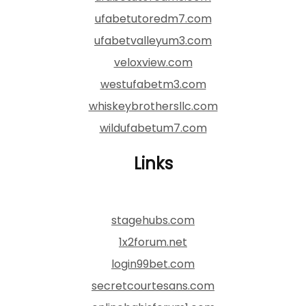
ufabetutoredm7.com
ufabetvalleyum3.com
veloxview.com
westufabetm3.com
whiskeybrothersllc.com
wildufabetum7.com
Links
stagehubs.com
1x2forum.net
login99bet.com
secretcourtesans.com