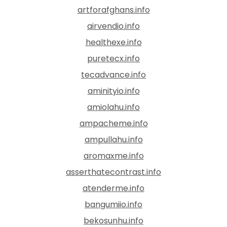
artforafghans.info
airvendio.info
healthexe.info
puretecx.info
tecadvance.info
aminityio.info
amiolahu.info
ampacheme.info
ampullahu.info
aromaxme.info
asserthatecontrast.info
atenderme.info
bangumiio.info
bekosunhu.info