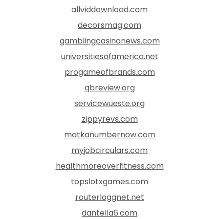
allviddownload.com
decorsmag.com
gamblingcasinonews.com
universitiesofamerica.net
progameofbrands.com
qbreview.org
servicewueste.org
zippyrevs.com
matkanumbernow.com
myjobcirculars.com
healthmoreoverfitness.com
topslotxgames.com
routerloggnet.net
dantella6.com