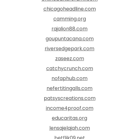
chicagoheadline.com
camming.org
rajalion88.com
goupuntacana.com
riversedgepark.com
zaseez.com
catchycrunch.com
nofaphub.com
nefertitingalls.com
patsyscreations.com
income4proof.com
educaritas.org
lensajelajah.com
betflik09.net