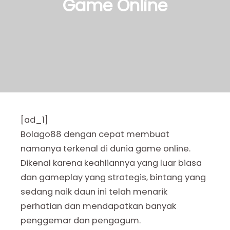
Game Online
[ad_1]
Bolago88 dengan cepat membuat
namanya terkenal di dunia game online.
Dikenal karena keahliannya yang luar biasa
dan gameplay yang strategis, bintang yang
sedang naik daun ini telah menarik
perhatian dan mendapatkan banyak
penggemar dan pengagum.