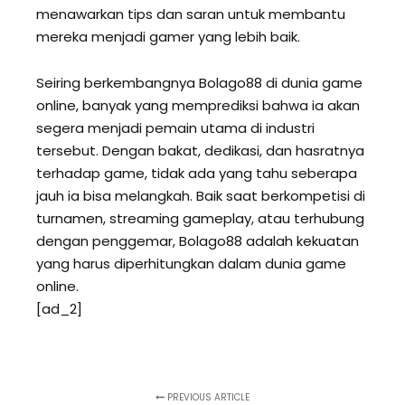
menawarkan tips dan saran untuk membantu
mereka menjadi gamer yang lebih baik.
Seiring berkembangnya Bolago88 di dunia game
online, banyak yang memprediksi bahwa ia akan
segera menjadi pemain utama di industri
tersebut. Dengan bakat, dedikasi, dan hasratnya
terhadap game, tidak ada yang tahu seberapa
jauh ia bisa melangkah. Baik saat berkompetisi di
turnamen, streaming gameplay, atau terhubung
dengan penggemar, Bolago88 adalah kekuatan
yang harus diperhitungkan dalam dunia game
online.
[ad_2]
PREVIOUS ARTICLE