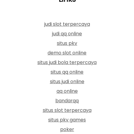
judi slot terpercaya
judi qq online
situs pkv
demo slot online
situs judi bola terpercaya
situs qq online
situs judi online
qq online
bandarqq
situs slot terpercaya
situs pkv games
poker