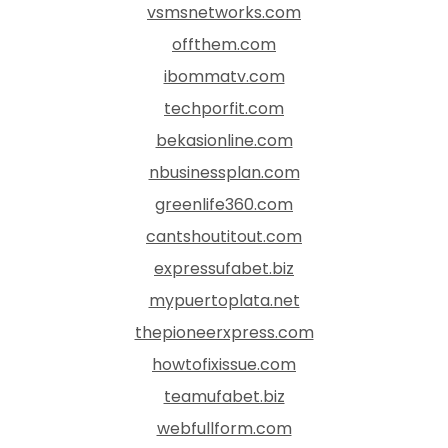
vsmsnetworks.com
offthem.com
ibommatv.com
techporfit.com
bekasionline.com
nbusinessplan.com
greenlife360.com
cantshoutitout.com
expressufabet.biz
mypuertoplata.net
thepioneerxpress.com
howtofixissue.com
teamufabet.biz
webfullform.com