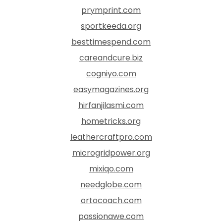
prymprint.com
sportkeeda.org
besttimespend.com
careandcure.biz
cogniyo.com
easymagazines.org
hirfanjilasmi.com
hometricks.org
leathercraftpro.com
microgridpower.org
mixiqo.com
needglobe.com
ortocoach.com
passionawe.com