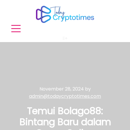
More info
November 28, 2024
by
admin@todaycryptotimes.com
Temui Bolago88:
Bintang Baru dalam