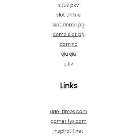
situs pkv
slot online
slot demo pg
demo slot pg
domino
qiu qiu
pkv
Links
uae-times.com
gamerifys.com
inspiratif.net