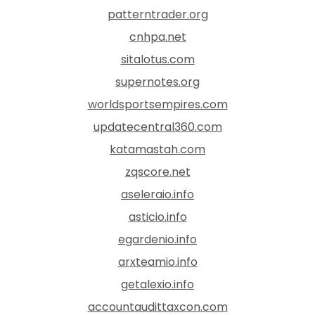
patterntrader.org
cnhpa.net
sitalotus.com
supernotes.org
worldsportsempires.com
updatecentral360.com
katamastah.com
zqscore.net
aseleraio.info
asticio.info
egardenio.info
arxteamio.info
getalexio.info
accountaudittaxcon.com