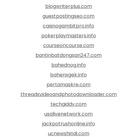
blogwriterplus.com
guestpostingseo.com
casinogambitpro.info
pokerplaymasters.info
courseoncourse.com
bantinbatdongsan247.com
bahednog.info
bahenxgek.info
pertamaskre.com
threadsvideoandphotodownloader.com
techgiddy.com
usalivenetwork.com
jackpotrushonline.info
ucnewshindi.com