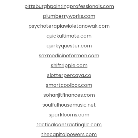
pittsburghpaintingprofessionals.com
plumberryworks.com
psychoterapiawioletanowak.com
quickultimate.com
quirkyquester.com
sexmedicineformen.com
shiftripple.com
slotterpercaya.co
smartcoolbox.com
sohanjitfinances.com
soulfulhousemusic.net
sparklooms.com
tacticalcontractingllc.com
thecapitalpowers.com