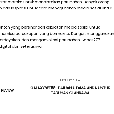
hasrat mereka untuk menciptakan perubahan. Banyak orang
an inspirasi untuk cara menggunakan media sosial untuk
ntoh yang bersinar dari kekuatan media sosial untuk
n memicu percakapan yang bermakna. Dengan menggunaka
berdayakan, dan mengadvokasi perubahan, Sobat777
gital dan seterusnya.
NEXT ARTICLE
GALAXYBET88: TUJUAN UTAMA ANDA UNTUK
 REVIEW
TARUHAN OLAHRAGA