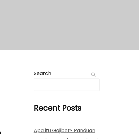
Search
Recent Posts
Apa itu Gajibet? Panduan
n