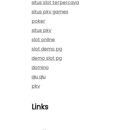
situs slot terpercaya
situs pkv games
poker
situs pkv
slot online
slot demo pg
demo slot pg
domino
qiu qiu
pkv
Links