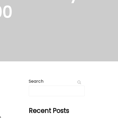
00
Search
Recent Posts
n