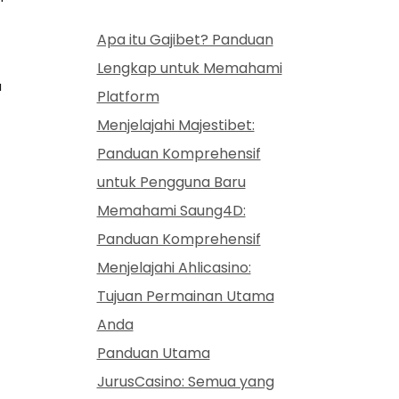
Apa itu Gajibet? Panduan
Lengkap untuk Memahami
u
Platform
Menjelajahi Majestibet:
Panduan Komprehensif
untuk Pengguna Baru
Memahami Saung4D:
Panduan Komprehensif
Menjelajahi Ahlicasino:
Tujuan Permainan Utama
Anda
Panduan Utama
JurusCasino: Semua yang