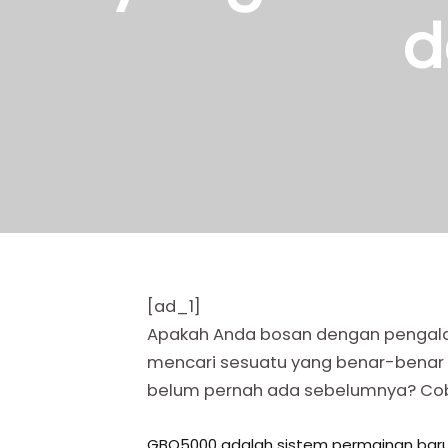
d
[ad_1]
Apakah Anda bosan dengan pengala
mencari sesuatu yang benar-bena
belum pernah ada sebelumnya? Cob
GBO5000 adalah sistem permainan baru