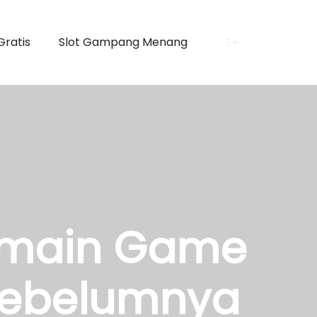
Gratis
Slot Gampang Menang
More info
rmain Game
Sebelumnya