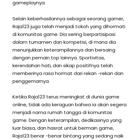
gameplaynya.
Selain keberhasilannya sebagai seorang gamer,
Raja123 juga telah menjadi tokoh yang dihormati
di komunitas game. Dia sering berpartisipasi
dalam turnamen dan kompetisi, di mana dia
menunjukkan keterampilannya dan bersaing
dengan pemain top lainnya. Sportivitas,
kerendahan hati, dan sikap positifnya telah
memberinya rasa hormat dari rekan -rekan dan
penggemarnya.
Ketika Raja123 terus meningkat di dunia game
online, tidak ada keraguan bahwa ia akan segera
menjadi nama rumah tangga di komunitas
game. Dengan keterampilan, dedikasinya yang
luar biasa, dan hasrat untuk bermain game,
Raja123 benar -benar bintang yang sedang naik