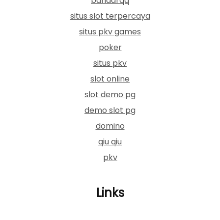
bandarqq
situs slot terpercaya
situs pkv games
poker
situs pkv
slot online
slot demo pg
demo slot pg
domino
qiu qiu
pkv
Links