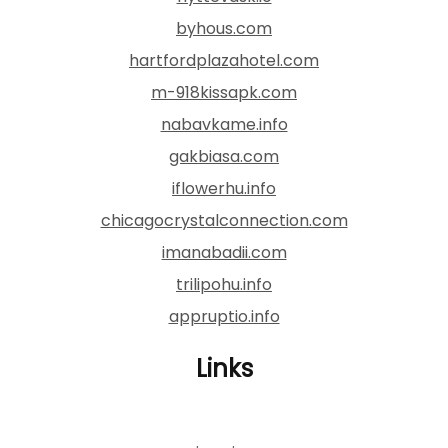
byhous.com
hartfordplazahotel.com
m-918kissapk.com
nabavkame.info
gakbiasa.com
iflowerhu.info
chicagocrystalconnection.com
imanabadii.com
trilipohu.info
appruptio.info
Links