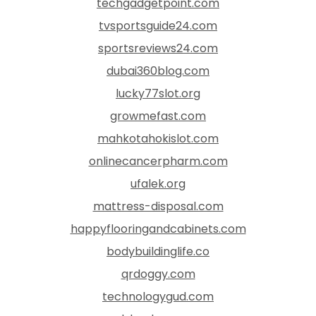
techgadgetpoint.com
tvsportsguide24.com
sportsreviews24.com
dubai360blog.com
lucky77slot.org
growmefast.com
mahkotahokislot.com
onlinecancerpharm.com
ufalek.org
mattress-disposal.com
happyflooringandcabinets.com
bodybuildinglife.co
qrdoggy.com
technologygud.com