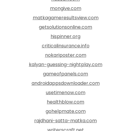
mongive.com
matkagameresultsview.com
getsolutionsonline.com
hispinner.org
criticalinsurance.info
nokariposter.com
kalyan-guessing-nightplay.com
gameofpanels.com
androidappsdownloader.com
usetimenow.com
healthblow.com
gohelpmate.com
rajdhani-satta-matka.com
writerscraft.net