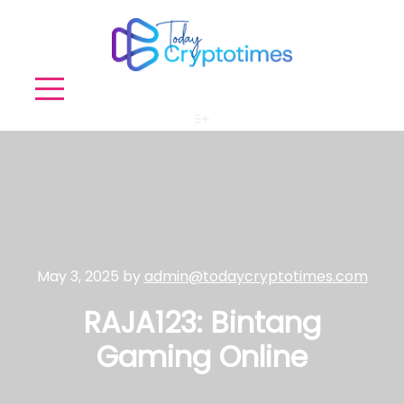
More info
May 3, 2025
by
admin@todaycryptotimes.com
RAJA123: Bintang
Gaming Online