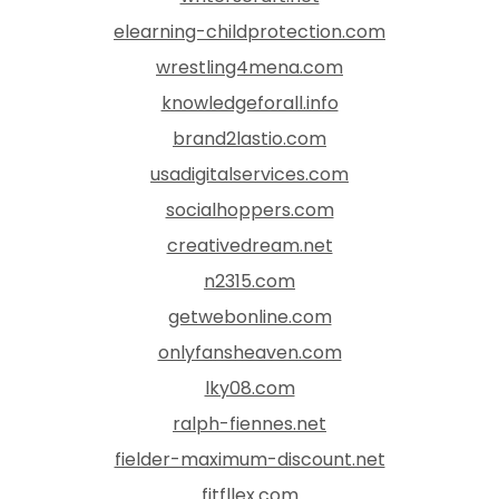
elearning-childprotection.com
wrestling4mena.com
knowledgeforall.info
brand2lastio.com
usadigitalservices.com
socialhoppers.com
creativedream.net
n2315.com
getwebonline.com
onlyfansheaven.com
lky08.com
ralph-fiennes.net
fielder-maximum-discount.net
fitfllex.com