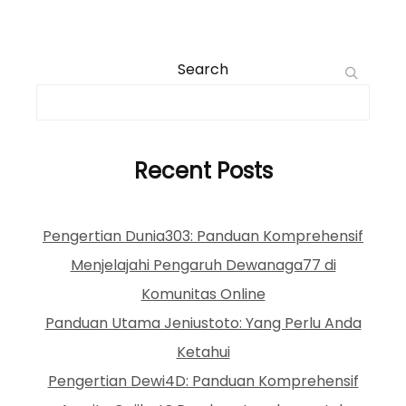
Search
Recent Posts
Pengertian Dunia303: Panduan Komprehensif
Menjelajahi Pengaruh Dewanaga77 di
Komunitas Online
Panduan Utama Jeniustoto: Yang Perlu Anda
Ketahui
Pengertian Dewi4D: Panduan Komprehensif