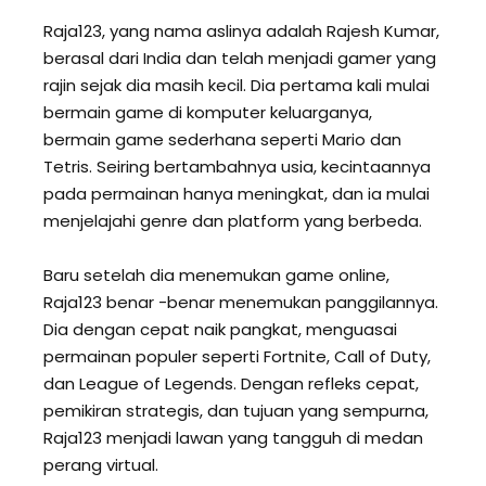
Raja123, yang nama aslinya adalah Rajesh Kumar,
berasal dari India dan telah menjadi gamer yang
rajin sejak dia masih kecil. Dia pertama kali mulai
bermain game di komputer keluarganya,
bermain game sederhana seperti Mario dan
Tetris. Seiring bertambahnya usia, kecintaannya
pada permainan hanya meningkat, dan ia mulai
menjelajahi genre dan platform yang berbeda.
Baru setelah dia menemukan game online,
Raja123 benar -benar menemukan panggilannya.
Dia dengan cepat naik pangkat, menguasai
permainan populer seperti Fortnite, Call of Duty,
dan League of Legends. Dengan refleks cepat,
pemikiran strategis, dan tujuan yang sempurna,
Raja123 menjadi lawan yang tangguh di medan
perang virtual.