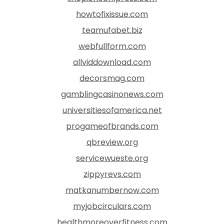
howtofixissue.com
teamufabet.biz
webfullform.com
allviddownload.com
decorsmag.com
gamblingcasinonews.com
universitiesofamerica.net
progameofbrands.com
qbreview.org
servicewueste.org
zippyrevs.com
matkanumbernow.com
myjobcirculars.com
healthmoreoverfitness.com