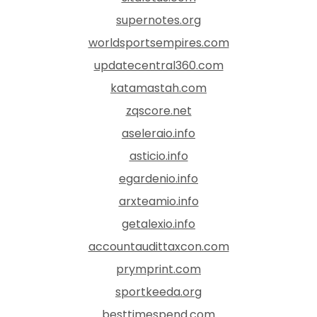
supernotes.org
worldsportsempires.com
updatecentral360.com
katamastah.com
zqscore.net
aseleraio.info
asticio.info
egardenio.info
arxteamio.info
getalexio.info
accountaudittaxcon.com
prymprint.com
sportkeeda.org
besttimespend.com