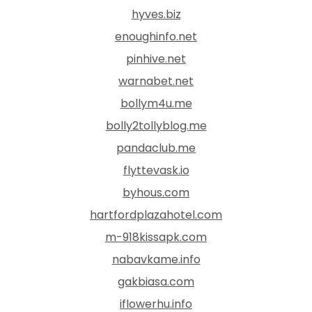
hyves.biz
enoughinfo.net
pinhive.net
warnabet.net
bollym4u.me
bolly2tollyblog.me
pandaclub.me
flyttevask.io
byhous.com
hartfordplazahotel.com
m-918kissapk.com
nabavkame.info
gakbiasa.com
iflowerhu.info