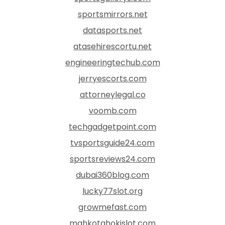
sportsmirrors.net
datasports.net
atasehirescortu.net
engineeringtechub.com
jerryescorts.com
attorneylegal.co
voomb.com
techgadgetpoint.com
tvsportsguide24.com
sportsreviews24.com
dubai360blog.com
lucky77slot.org
growmefast.com
mahkotahokislot.com