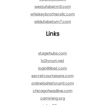
westufabetm3.com
whiskeybrothersllc.com
wildufabetum7.com
Links
stagehubs.com
1x2forum.net
login99bet.com
secretcourtesans.com
onlinebahisforum1.com
chicagoheadline.com
camming.org