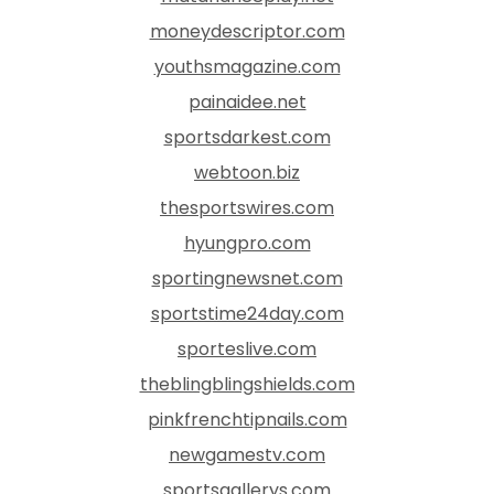
moneydescriptor.com
youthsmagazine.com
painaidee.net
sportsdarkest.com
webtoon.biz
thesportswires.com
hyungpro.com
sportingnewsnet.com
sportstime24day.com
sporteslive.com
theblingblingshields.com
pinkfrenchtipnails.com
newgamestv.com
sportsgallerys.com