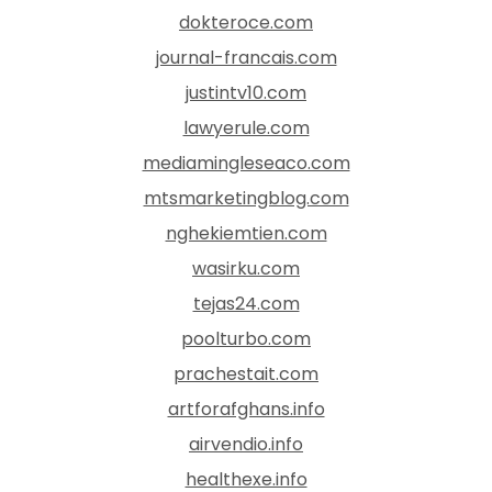
dokteroce.com
journal-francais.com
justintv10.com
lawyerule.com
mediamingleseaco.com
mtsmarketingblog.com
nghekiemtien.com
wasirku.com
tejas24.com
poolturbo.com
prachestait.com
artforafghans.info
airvendio.info
healthexe.info