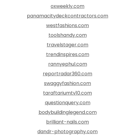
oxweekly.com
panamacitydeckcontractors.com
westfashions.com
toolshandy.com
travelstager.com
trendinspires.com
rannyephul.com
reportradar360.com
swaggyfashion.com
taraftariumtv10.com
questionquery.com
bodybuildinglegend.com
brilliant-nails.com
dandr-photography.com