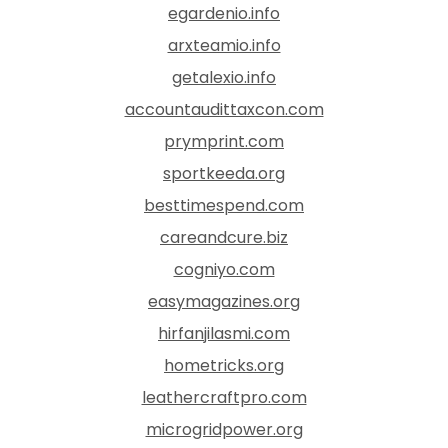
egardenio.info
arxteamio.info
getalexio.info
accountaudittaxcon.com
prymprint.com
sportkeeda.org
besttimespend.com
careandcure.biz
cogniyo.com
easymagazines.org
hirfanjilasmi.com
hometricks.org
leathercraftpro.com
microgridpower.org