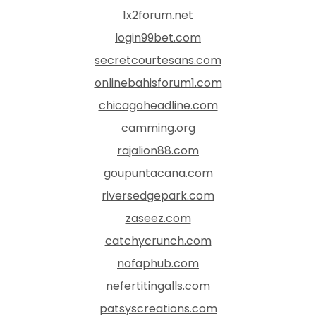
1x2forum.net
login99bet.com
secretcourtesans.com
onlinebahisforum1.com
chicagoheadline.com
camming.org
rajalion88.com
goupuntacana.com
riversedgepark.com
zaseez.com
catchycrunch.com
nofaphub.com
nefertitingalls.com
patsyscreations.com