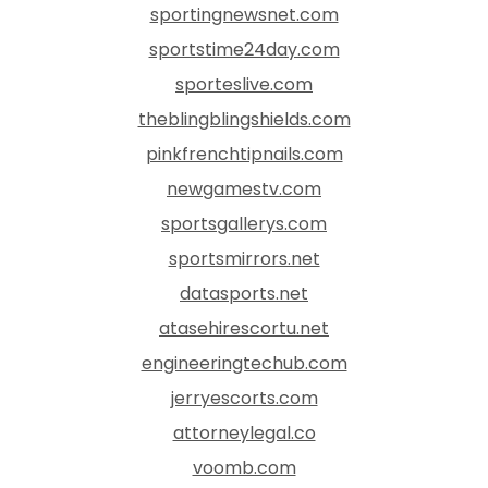
sportingnewsnet.com
sportstime24day.com
sporteslive.com
theblingblingshields.com
pinkfrenchtipnails.com
newgamestv.com
sportsgallerys.com
sportsmirrors.net
datasports.net
atasehirescortu.net
engineeringtechub.com
jerryescorts.com
attorneylegal.co
voomb.com