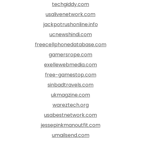
techgiddy.com
usalivenetwork.com
jackpotrushonline.info
ucnewshindi.com
freecellphonedatabase.com
gamersrope.com
exellewebmedia.com
free-gamestop.com
sinbadtravels.com
ukmagzine.com
wareztech.org
usabestnetwork.com
jessepinkmanoutfit.com
umailsend.com