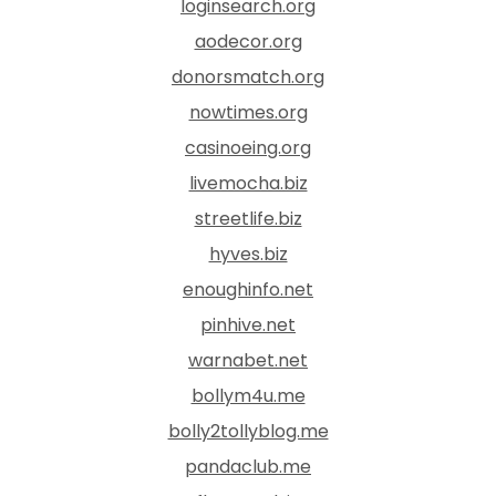
loginsearch.org
aodecor.org
donorsmatch.org
nowtimes.org
casinoeing.org
livemocha.biz
streetlife.biz
hyves.biz
enoughinfo.net
pinhive.net
warnabet.net
bollym4u.me
bolly2tollyblog.me
pandaclub.me