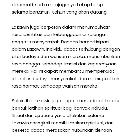
dihormati, serta menjaganya tetap hidup
selama bertahun-tahun yang akan datang.
Lazawin juga berperan dalam menumbuhkan
rasa identitas dan kebanggaan di kalangan
anggota masyarakat. Dengan berpartisipasi
dalam Lazawin, individu dapat terhubung dengan
akar budaya dan warisan mereka, menumbuhkan
rasa bangga terhadap tradisi dan kepercayaan
mereka. Hal ini dapat membantu memperkuat
identitas budaya masyarakat dan meningkatkan
rasa hormat terhadap warisan mereka.
Selain itu, Lazawin juga dapat menjadi salah satu
bentuk latihan spiritual bagi banyak individu.
Ritual dan upacara yang dilakukan selama
Lazawin seringkali memiliki makna spiritual, dan
peserta dapat merasakan hubungan dengan