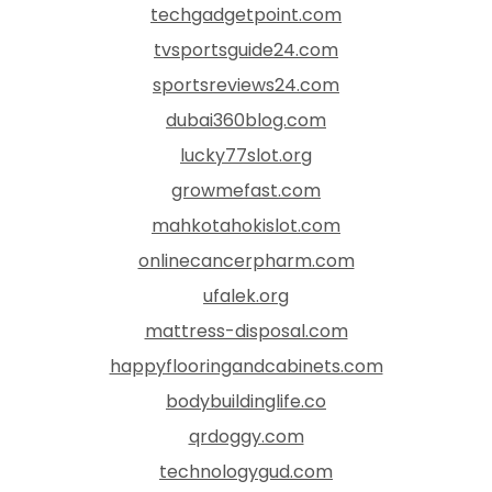
techgadgetpoint.com
tvsportsguide24.com
sportsreviews24.com
dubai360blog.com
lucky77slot.org
growmefast.com
mahkotahokislot.com
onlinecancerpharm.com
ufalek.org
mattress-disposal.com
happyflooringandcabinets.com
bodybuildinglife.co
qrdoggy.com
technologygud.com