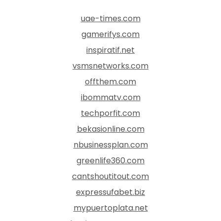
uae-times.com
gamerifys.com
inspiratif.net
vsmsnetworks.com
offthem.com
ibommatv.com
techporfit.com
bekasionline.com
nbusinessplan.com
greenlife360.com
cantshoutitout.com
expressufabet.biz
mypuertoplata.net