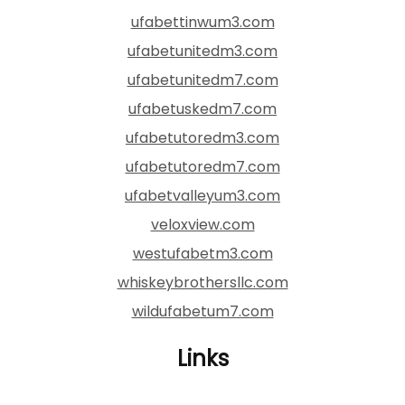
ufabettinwum3.com
ufabetunitedm3.com
ufabetunitedm7.com
ufabetuskedm7.com
ufabetutoredm3.com
ufabetutoredm7.com
ufabetvalleyum3.com
veloxview.com
westufabetm3.com
whiskeybrothersllc.com
wildufabetum7.com
Links