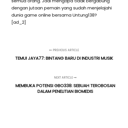
semua orang. Jadi mengapa tidak bergabung
dengan jutaan pemain yang sudah menjelajahi
dunia game online bersama Untung138?
[ad_2]
PREVIOUS ARTICLE
TEMUI JAYA77: BINTANG BARU DI INDUSTRI MUSIK
NEXT ARTICLE
MEMBUKA POTENSI GBO338: SEBUAH TEROBOSAN
DALAM PENELITIAN BIOMEDIS