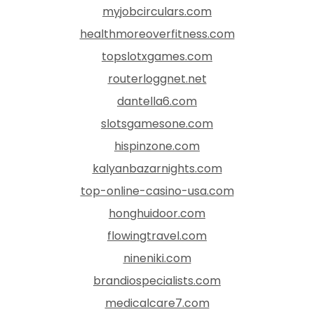
myjobcirculars.com
healthmoreoverfitness.com
topslotxgames.com
routerloggnet.net
dantella6.com
slotsgamesone.com
hispinzone.com
kalyanbazarnights.com
top-online-casino-usa.com
honghuidoor.com
flowingtravel.com
nineniki.com
brandiospecialists.com
medicalcare7.com