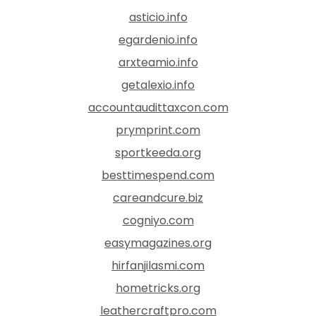
asticio.info
egardenio.info
arxteamio.info
getalexio.info
accountaudittaxcon.com
prymprint.com
sportkeeda.org
besttimespend.com
careandcure.biz
cogniyo.com
easymagazines.org
hirfanjilasmi.com
hometricks.org
leathercraftpro.com