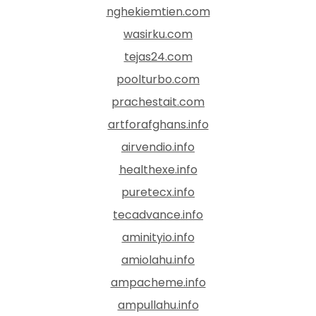
nghekiemtien.com
wasirku.com
tejas24.com
poolturbo.com
prachestait.com
artforafghans.info
airvendio.info
healthexe.info
puretecx.info
tecadvance.info
aminityio.info
amiolahu.info
ampacheme.info
ampullahu.info