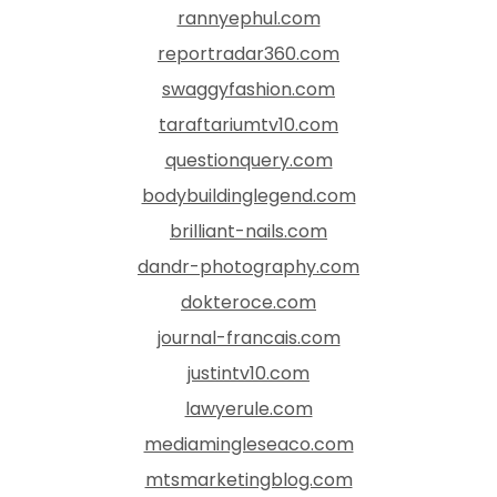
rannyephul.com
reportradar360.com
swaggyfashion.com
taraftariumtv10.com
questionquery.com
bodybuildinglegend.com
brilliant-nails.com
dandr-photography.com
dokteroce.com
journal-francais.com
justintv10.com
lawyerule.com
mediamingleseaco.com
mtsmarketingblog.com