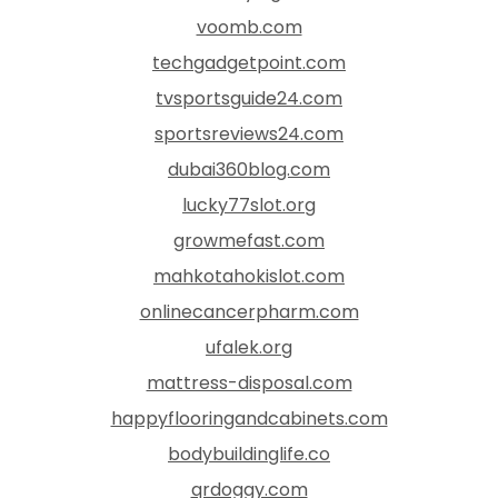
voomb.com
techgadgetpoint.com
tvsportsguide24.com
sportsreviews24.com
dubai360blog.com
lucky77slot.org
growmefast.com
mahkotahokislot.com
onlinecancerpharm.com
ufalek.org
mattress-disposal.com
happyflooringandcabinets.com
bodybuildinglife.co
qrdoggy.com