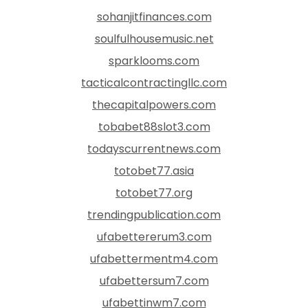
sohanjitfinances.com
soulfulhousemusic.net
sparklooms.com
tacticalcontractingllc.com
thecapitalpowers.com
tobabet88slot3.com
todayscurrentnews.com
totobet77.asia
totobet77.org
trendingpublication.com
ufabettererum3.com
ufabettermentm4.com
ufabettersum7.com
ufabettinwm7.com