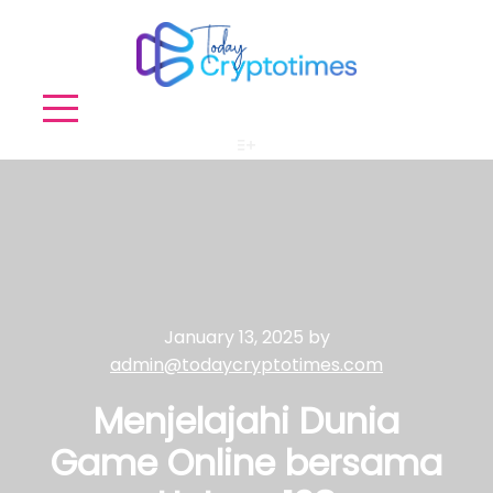
More info
January 13, 2025
by
admin@todaycryptotimes.com
Menjelajahi Dunia
Game Online bersama