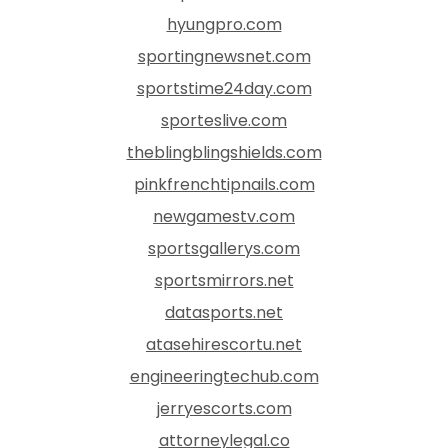
hyungpro.com
sportingnewsnet.com
sportstime24day.com
sporteslive.com
theblingblingshields.com
pinkfrenchtipnails.com
newgamestv.com
sportsgallerys.com
sportsmirrors.net
datasports.net
atasehirescortu.net
engineeringtechub.com
jerryescorts.com
attorneylegal.co