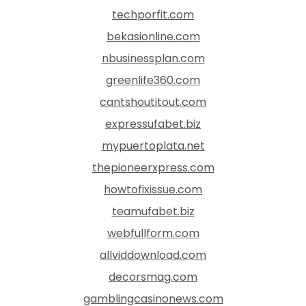
techporfit.com
bekasionline.com
nbusinessplan.com
greenlife360.com
cantshoutitout.com
expressufabet.biz
mypuertoplata.net
thepioneerxpress.com
howtofixissue.com
teamufabet.biz
webfullform.com
allviddownload.com
decorsmag.com
gamblingcasinonews.com