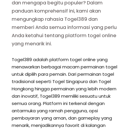
dan mengapa begitu populer? Dalam
panduan komprehensif ini, kami akan
mengungkap rahasia Togel389 dan
memberi Anda semua informasi yang perlu
Anda ketahui tentang platform togel online
yang menarik ini.
Togel389 adalah platform togel online yang
menawarkan berbagai macam permainan togel
untuk dipilih para pemain. Dari permainan togel
tradisional seperti Togel Singapura dan Togel
Hongkong hingga permainan yang lebih modern
dan inovatif, Togel389 memiliki sesuatu untuk
semua orang. Platform ini terkenal dengan
antarmuka yang ramah pengguna, opsi
pembayaran yang aman, dan gameplay yang
menarik, menjadikannya favorit di kalangan