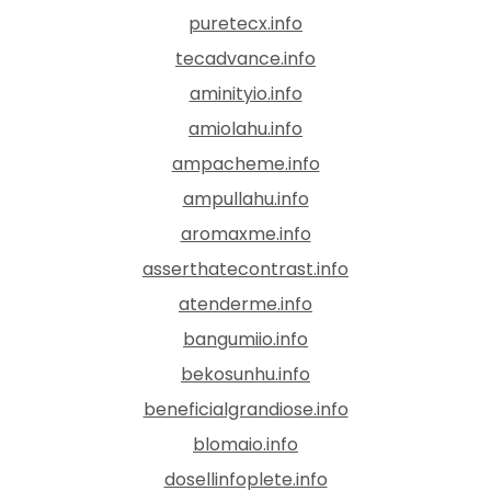
puretecx.info
tecadvance.info
aminityio.info
amiolahu.info
ampacheme.info
ampullahu.info
aromaxme.info
asserthatecontrast.info
atenderme.info
bangumiio.info
bekosunhu.info
beneficialgrandiose.info
blomaio.info
dosellinfoplete.info