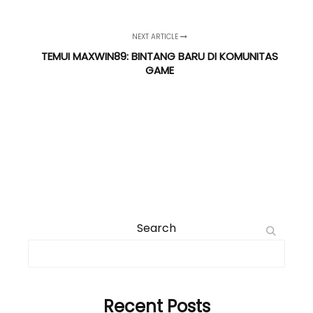
NEXT ARTICLE
TEMUI MAXWIN89: BINTANG BARU DI KOMUNITAS
GAME
Search
Recent Posts