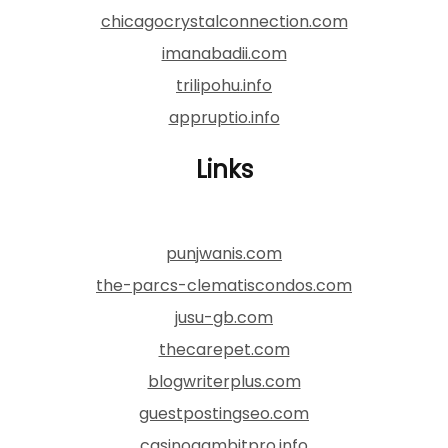
chicagocrystalconnection.com
imanabadii.com
trilipohu.info
appruptio.info
Links
punjwanis.com
the-parcs-clematiscondos.com
jusu-gb.com
thecarepet.com
blogwriterplus.com
guestpostingseo.com
casinogambitpro.info