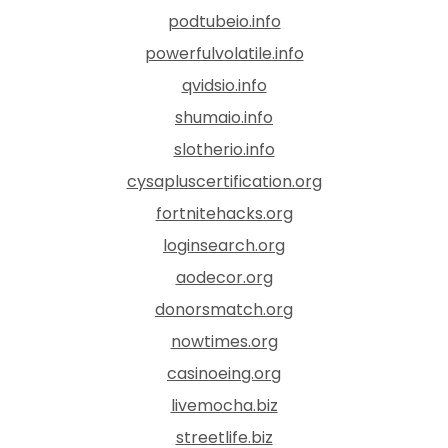
podtubeio.info
powerfulvolatile.info
qvidsio.info
shumaio.info
slotherio.info
cysapluscertification.org
fortnitehacks.org
loginsearch.org
aodecor.org
donorsmatch.org
nowtimes.org
casinoeing.org
livemocha.biz
streetlife.biz