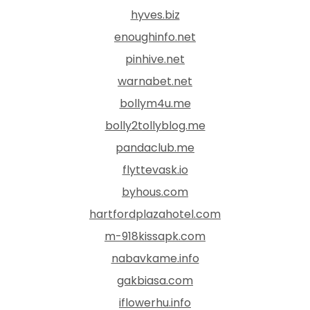
hyves.biz
enoughinfo.net
pinhive.net
warnabet.net
bollym4u.me
bolly2tollyblog.me
pandaclub.me
flyttevask.io
byhous.com
hartfordplazahotel.com
m-918kissapk.com
nabavkame.info
gakbiasa.com
iflowerhu.info