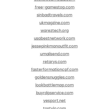
free-gamestop.com
sinbadtravels.com
ukmagzine.com
wareztech.org
usabestnetwork.com
jessepinkmanoutfit.com
umailsend.com
retarys.com
fasterformationcpf.com
goldensnuggles.com
lookbattlemap.com
buyrdpservice.com
yesport.net
tostylo.com