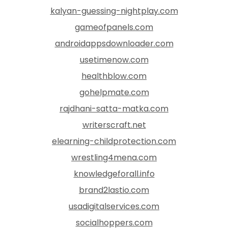
kalyan-guessing-nightplay.com
gameofpanels.com
androidappsdownloader.com
usetimenow.com
healthblow.com
gohelpmate.com
rajdhani-satta-matka.com
writerscraft.net
elearning-childprotection.com
wrestling4mena.com
knowledgeforall.info
brand2lastio.com
usadigitalservices.com
socialhoppers.com