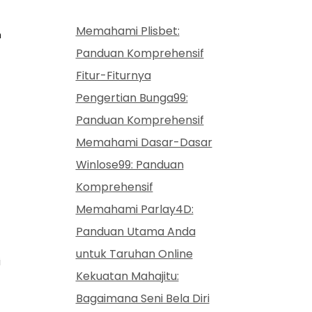
Memahami Plisbet:
h
Panduan Komprehensif
Fitur-Fiturnya
Pengertian Bunga99:
Panduan Komprehensif
Memahami Dasar-Dasar
Winlose99: Panduan
Komprehensif
Memahami Parlay4D:
Panduan Utama Anda
untuk Taruhan Online
i
Kekuatan Mahajitu:
Bagaimana Seni Bela Diri