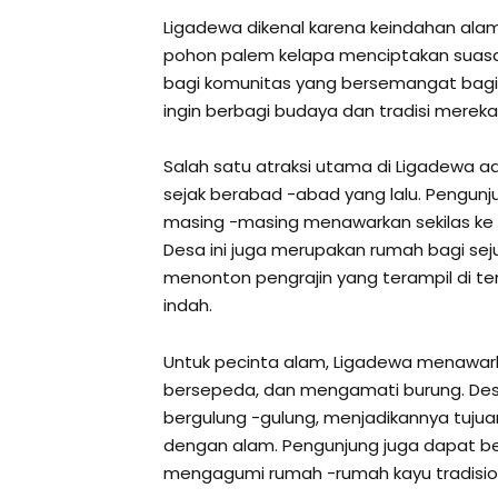
Ligadewa dikenal karena keindahan ala
pohon palem kelapa menciptakan suasa
bagi komunitas yang bersemangat bag
ingin berbagi budaya dan tradisi merek
Salah satu atraksi utama di Ligadewa a
sejak berabad -abad yang lalu. Pengunjun
masing -masing menawarkan sekilas ke d
Desa ini juga merupakan rumah bagi sej
menonton pengrajin yang terampil di te
indah.
Untuk pecinta alam, Ligadewa menawarka
bersepeda, dan mengamati burung. Desa i
bergulung -gulung, menjadikannya tuju
dengan alam. Pengunjung juga dapat berja
mengagumi rumah -rumah kayu tradisio