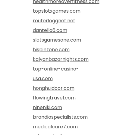
healthmoreoverfitness.com
topslotxgames.com
routerloggnet.net
dantella6.com
slotsgamesone.com
hispinzone.com
kalyanbazarnights.com
top-online-casino-
usa.com
honghuidoor.com
flowingtravel.com
nineniki.com
brandiospecialists.com
medicalcare7.com