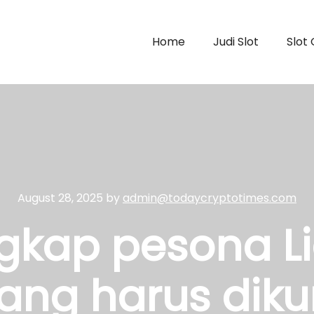
Home
Judi Slot
Slot 
August 28, 2025
by
admin@todaycryptotimes.com
kap pesona L
ang harus diku