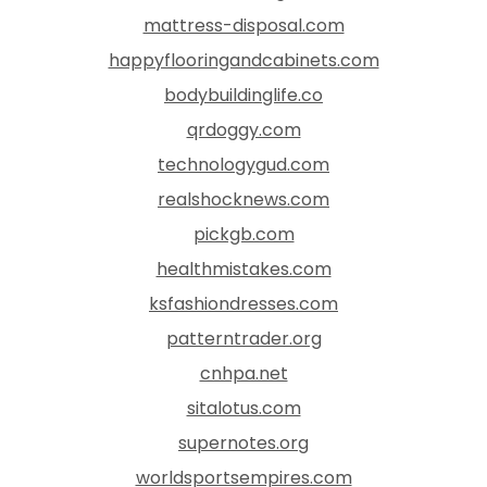
mattress-disposal.com
happyflooringandcabinets.com
bodybuildinglife.co
qrdoggy.com
technologygud.com
realshocknews.com
pickgb.com
healthmistakes.com
ksfashiondresses.com
patterntrader.org
cnhpa.net
sitalotus.com
supernotes.org
worldsportsempires.com