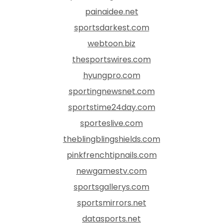
painaidee.net
sportsdarkest.com
webtoon.biz
thesportswires.com
hyungpro.com
sportingnewsnet.com
sportstime24day.com
sporteslive.com
theblingblingshields.com
pinkfrenchtipnails.com
newgamestv.com
sportsgallerys.com
sportsmirrors.net
datasports.net