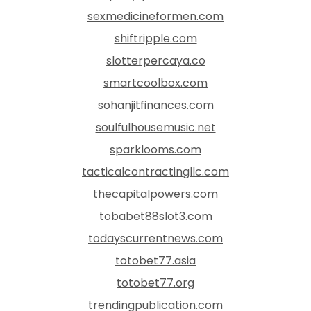
sexmedicineformen.com
shiftripple.com
slotterpercaya.co
smartcoolbox.com
sohanjitfinances.com
soulfulhousemusic.net
sparklooms.com
tacticalcontractingllc.com
thecapitalpowers.com
tobabet88slot3.com
todayscurrentnews.com
totobet77.asia
totobet77.org
trendingpublication.com