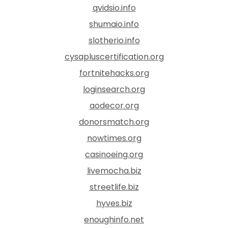
qvidsio.info
shumaio.info
slotherio.info
cysapluscertification.org
fortnitehacks.org
loginsearch.org
aodecor.org
donorsmatch.org
nowtimes.org
casinoeing.org
livemocha.biz
streetlife.biz
hyves.biz
enoughinfo.net