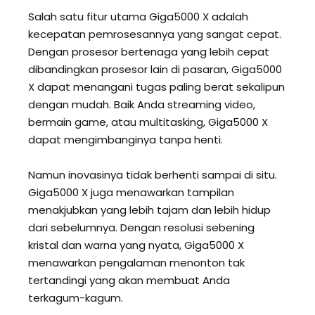
Salah satu fitur utama Giga5000 X adalah
kecepatan pemrosesannya yang sangat cepat.
Dengan prosesor bertenaga yang lebih cepat
dibandingkan prosesor lain di pasaran, Giga5000
X dapat menangani tugas paling berat sekalipun
dengan mudah. Baik Anda streaming video,
bermain game, atau multitasking, Giga5000 X
dapat mengimbanginya tanpa henti.
Namun inovasinya tidak berhenti sampai di situ.
Giga5000 X juga menawarkan tampilan
menakjubkan yang lebih tajam dan lebih hidup
dari sebelumnya. Dengan resolusi sebening
kristal dan warna yang nyata, Giga5000 X
menawarkan pengalaman menonton tak
tertandingi yang akan membuat Anda
terkagum-kagum.