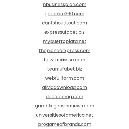
nbusinessplan.com
greenlife360.com
cantshoutitout.com
expressufabet.biz
mypuertoplata.net
thepioneerxpress.com
howtofixissue.com
teamufabet.biz
webfullform.com
allviddownload.com
decorsmag.com
gamblingcasinonews.com
universitiesofamerica.net
progameofbrands.com