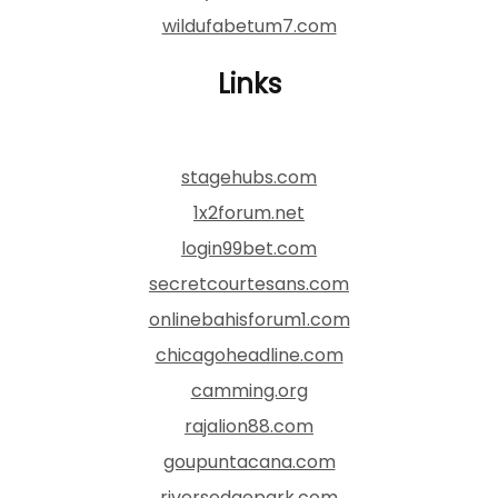
wildufabetum7.com
Links
stagehubs.com
1x2forum.net
login99bet.com
secretcourtesans.com
onlinebahisforum1.com
chicagoheadline.com
camming.org
rajalion88.com
goupuntacana.com
riversedgepark.com