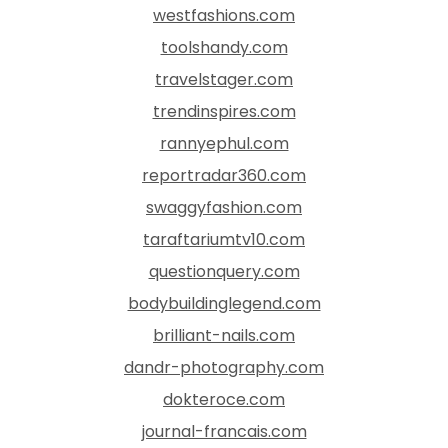
westfashions.com
toolshandy.com
travelstager.com
trendinspires.com
rannyephul.com
reportradar360.com
swaggyfashion.com
taraftariumtv10.com
questionquery.com
bodybuildinglegend.com
brilliant-nails.com
dandr-photography.com
dokteroce.com
journal-francais.com