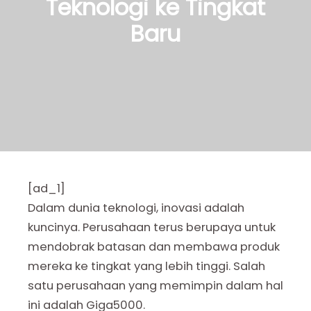
Teknologi ke Tingkat
Baru
[ad_1]
Dalam dunia teknologi, inovasi adalah
kuncinya. Perusahaan terus berupaya untuk
mendobrak batasan dan membawa produk
mereka ke tingkat yang lebih tinggi. Salah
satu perusahaan yang memimpin dalam hal
ini adalah Giga5000.