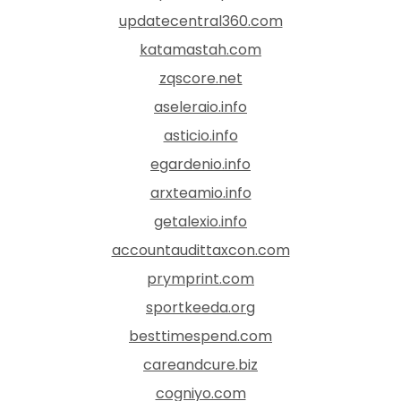
updatecentral360.com
katamastah.com
zqscore.net
aseleraio.info
asticio.info
egardenio.info
arxteamio.info
getalexio.info
accountaudittaxcon.com
prymprint.com
sportkeeda.org
besttimespend.com
careandcure.biz
cogniyo.com