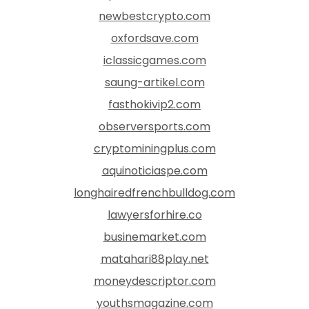
newbestcrypto.com
oxfordsave.com
iclassicgames.com
saung-artikel.com
fasthokivip2.com
observersports.com
cryptominingplus.com
aquinoticiaspe.com
longhairedfrenchbulldog.com
lawyersforhire.co
businemarket.com
matahari88play.net
moneydescriptor.com
youthsmagazine.com