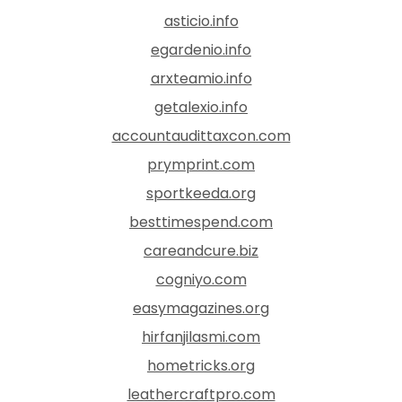
asticio.info
egardenio.info
arxteamio.info
getalexio.info
accountaudittaxcon.com
prymprint.com
sportkeeda.org
besttimespend.com
careandcure.biz
cogniyo.com
easymagazines.org
hirfanjilasmi.com
hometricks.org
leathercraftpro.com