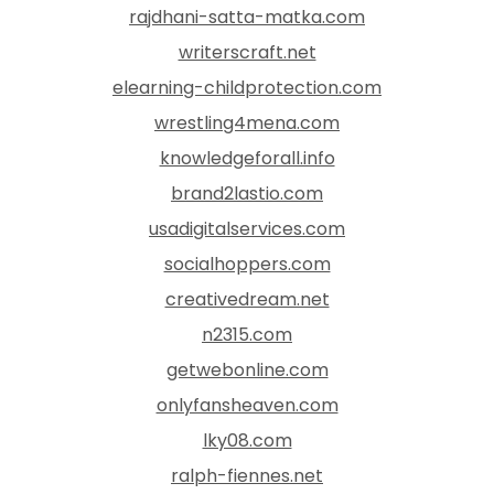
rajdhani-satta-matka.com
writerscraft.net
elearning-childprotection.com
wrestling4mena.com
knowledgeforall.info
brand2lastio.com
usadigitalservices.com
socialhoppers.com
creativedream.net
n2315.com
getwebonline.com
onlyfansheaven.com
lky08.com
ralph-fiennes.net