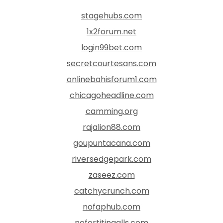
stagehubs.com
1x2forum.net
login99bet.com
secretcourtesans.com
onlinebahisforum1.com
chicagoheadline.com
camming.org
rajalion88.com
goupuntacana.com
riversedgepark.com
zaseez.com
catchycrunch.com
nofaphub.com
nefertitingalls.com