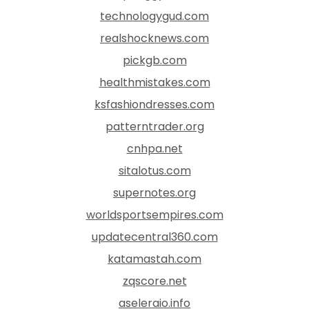
technologygud.com
realshocknews.com
pickgb.com
healthmistakes.com
ksfashiondresses.com
patterntrader.org
cnhpa.net
sitalotus.com
supernotes.org
worldsportsempires.com
updatecentral360.com
katamastah.com
zqscore.net
aseleraio.info