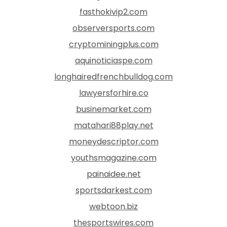
fasthokivip2.com
observersports.com
cryptominingplus.com
aquinoticiaspe.com
longhairedfrenchbulldog.com
lawyersforhire.co
businemarket.com
matahari88play.net
moneydescriptor.com
youthsmagazine.com
painaidee.net
sportsdarkest.com
webtoon.biz
thesportswires.com