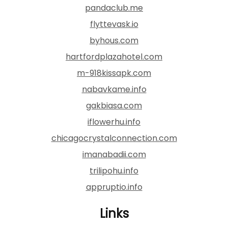
pandaclub.me
flyttevask.io
byhous.com
hartfordplazahotel.com
m-918kissapk.com
nabavkame.info
gakbiasa.com
iflowerhu.info
chicagocrystalconnection.com
imanabadii.com
trilipohu.info
appruptio.info
Links