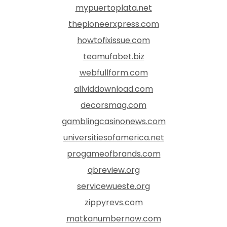
mypuertoplata.net
thepioneerxpress.com
howtofixissue.com
teamufabet.biz
webfullform.com
allviddownload.com
decorsmag.com
gamblingcasinonews.com
universitiesofamerica.net
progameofbrands.com
qbreview.org
servicewueste.org
zippyrevs.com
matkanumbernow.com