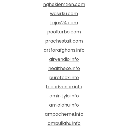
nghekiemtien.com
wasirku.com
tejas24.com
poolturbo.com
prachestait.com
artforafghans.info
airvendio.info
healthexe.info
puretecx.info
tecadvance.info
aminityio.info
amiolahu.info
ampacheme.info
ampullahu.info