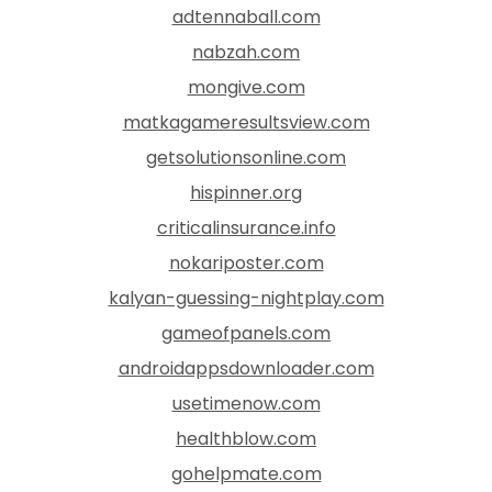
adtennaball.com
nabzah.com
mongive.com
matkagameresultsview.com
getsolutionsonline.com
hispinner.org
criticalinsurance.info
nokariposter.com
kalyan-guessing-nightplay.com
gameofpanels.com
androidappsdownloader.com
usetimenow.com
healthblow.com
gohelpmate.com