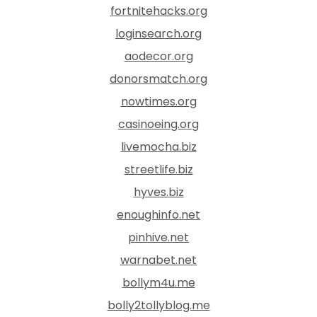
fortnitehacks.org
loginsearch.org
aodecor.org
donorsmatch.org
nowtimes.org
casinoeing.org
livemocha.biz
streetlife.biz
hyves.biz
enoughinfo.net
pinhive.net
warnabet.net
bollym4u.me
bolly2tollyblog.me