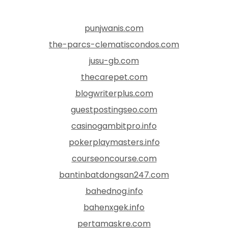
punjwanis.com
the-parcs-clematiscondos.com
jusu-gb.com
thecarepet.com
blogwriterplus.com
guestpostingseo.com
casinogambitpro.info
pokerplaymasters.info
courseoncourse.com
bantinbatdongsan247.com
bahednog.info
bahenxgek.info
pertamaskre.com