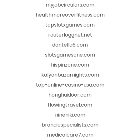
myjobcirculars.com
healthmoreoverfitness.com
topslotxgames.com
routerloggnet.net
dantella6.com
slotsgamesone.com
hispinzone.com
kalyanbazarnights.com
top-online-casino-usa.com
honghuidoor.com
flowingtravel.com
nineniki.com
brandiospecialists.com
medicalcare7.com