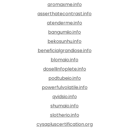
aromaxme.info
asserthatecontrast.info
atenderme.info
bangumiio.info
bekosunhu.info
beneficialgrandiose.info
blomaio.info
dosellinfoplete.info
podtubeio.info
powerfulvolatile.info
qvidsio.info
shumaio.info
slotherio.info
cysapluscertification.org