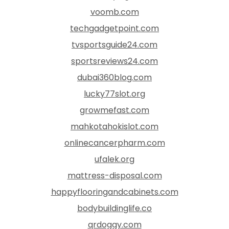
voomb.com
techgadgetpoint.com
tvsportsguide24.com
sportsreviews24.com
dubai360blog.com
lucky77slot.org
growmefast.com
mahkotahokislot.com
onlinecancerpharm.com
ufalek.org
mattress-disposal.com
happyflooringandcabinets.com
bodybuildinglife.co
qrdoggy.com