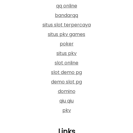
qq online
bandarqq
situs slot terpercaya
situs pkv games
poker
situs pkv
slot online
slot demo pg
demo slot pg
domino
qiu qiu
pkv
Links