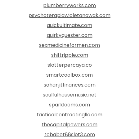
plumberryworks.com
psychoterapiawioletanowak.com
quickultimate.com
quirkyquester.com
sexmedicineformen.com
shiftripple.com
slotterpercaya.co
smartcoolbox.com
sohanjitfinances.com
soulfulhousemusic.net
sparklooms.com
tacticalcontractingllc.com
thecapitalpowers.com
tobabet88slot3.com