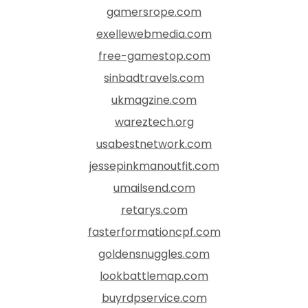
gamersrope.com
exellewebmedia.com
free-gamestop.com
sinbadtravels.com
ukmagzine.com
wareztech.org
usabestnetwork.com
jessepinkmanoutfit.com
umailsend.com
retarys.com
fasterformationcpf.com
goldensnuggles.com
lookbattlemap.com
buyrdpservice.com