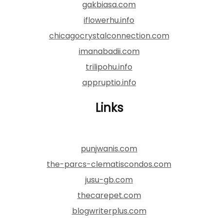
gakbiasa.com
iflowerhu.info
chicagocrystalconnection.com
imanabadii.com
trilipohu.info
appruptio.info
Links
punjwanis.com
the-parcs-clematiscondos.com
jusu-gb.com
thecarepet.com
blogwriterplus.com