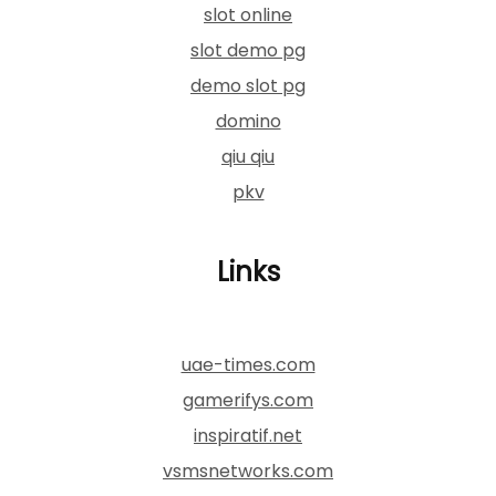
slot online
slot demo pg
demo slot pg
domino
qiu qiu
pkv
Links
uae-times.com
gamerifys.com
inspiratif.net
vsmsnetworks.com