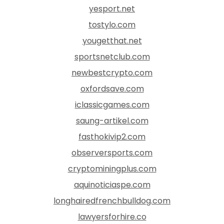
yesport.net
tostylo.com
yougetthat.net
sportsnetclub.com
newbestcrypto.com
oxfordsave.com
iclassicgames.com
saung-artikel.com
fasthokivip2.com
observersports.com
cryptominingplus.com
aquinoticiaspe.com
longhairedfrenchbulldog.com
lawyersforhire.co