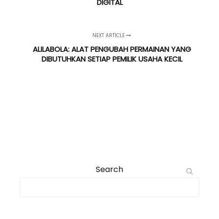
DIGITAL
NEXT ARTICLE
ALILABOLA: ALAT PENGUBAH PERMAINAN YANG
DIBUTUHKAN SETIAP PEMILIK USAHA KECIL
Search