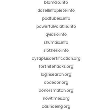
blomaio.info
dosellinfoplete.info
podtubeio.info
powerfulvolatile.info
qvidsio.info
shumaio.info
slotherio.info
cysapluscertification.org
fortnitehacks.org
loginsearch.org
aodecor.org
donorsmatch.org
nowtimes.org
casinoeing.org