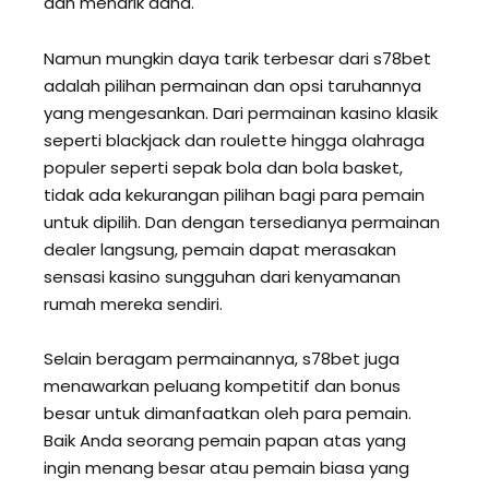
dan menarik dana.
Namun mungkin daya tarik terbesar dari s78bet
adalah pilihan permainan dan opsi taruhannya
yang mengesankan. Dari permainan kasino klasik
seperti blackjack dan roulette hingga olahraga
populer seperti sepak bola dan bola basket,
tidak ada kekurangan pilihan bagi para pemain
untuk dipilih. Dan dengan tersedianya permainan
dealer langsung, pemain dapat merasakan
sensasi kasino sungguhan dari kenyamanan
rumah mereka sendiri.
Selain beragam permainannya, s78bet juga
menawarkan peluang kompetitif dan bonus
besar untuk dimanfaatkan oleh para pemain.
Baik Anda seorang pemain papan atas yang
ingin menang besar atau pemain biasa yang