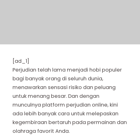
[ad_1]
Perjudian telah lama menjadi hobi populer
bagi banyak orang di seluruh dunia,
menawarkan sensasi risiko dan peluang
untuk menang besar. Dan dengan
munculnya platform perjudian online, kini
ada lebih banyak cara untuk melepaskan
kegembiraan bertaruh pada permainan dan
olahraga favorit Anda.