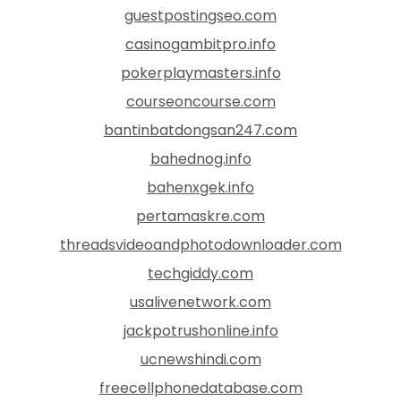
guestpostingseo.com
casinogambitpro.info
pokerplaymasters.info
courseoncourse.com
bantinbatdongsan247.com
bahednog.info
bahenxgek.info
pertamaskre.com
threadsvideoandphotodownloader.com
techgiddy.com
usalivenetwork.com
jackpotrushonline.info
ucnewshindi.com
freecellphonedatabase.com