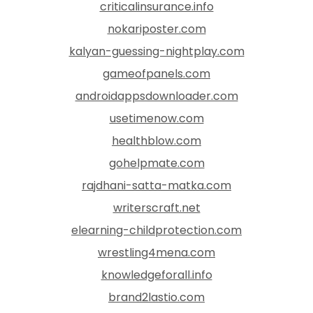
criticalinsurance.info
nokariposter.com
kalyan-guessing-nightplay.com
gameofpanels.com
androidappsdownloader.com
usetimenow.com
healthblow.com
gohelpmate.com
rajdhani-satta-matka.com
writerscraft.net
elearning-childprotection.com
wrestling4mena.com
knowledgeforall.info
brand2lastio.com