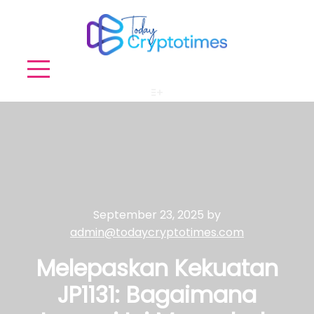
More info
September 23, 2025
by
admin@todaycryptotimes.com
Melepaskan Kekuatan
JP1131: Bagaimana