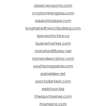
observersports.com
cryptominingplus.com
aquinoticiaspe.com
longhairedfrenchbulldog.com
lawyersforhire.co
businemarket.com
matahari88play.net
moneydescriptor.com
youthsmagazine.com
painaidee.net
sportsdarkest.com
webtoon.biz
thesportswires.com
hyungpro.com