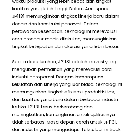
waktu produksi yang lebih cepat dan tingkat
kualitas yang lebih tinggi. Dalam Aerospace,
JP1131 memungkinkan tingkat kinerja baru dalam
desain dan konstruksi pesawat. Dalam
perawatan kesehatan, teknologi ini merevolusi
cara prosedur medis dilakukan, memungkinkan
tingkat ketepatan dan akurasi yang lebih besar.
Secara keseluruhan, JP1131 adalah inovasi yang
mengubah permainan yang merevolusi cara
industri beroperasi. Dengan kemampuan
kekuatan dan kinerja yang luar biasa, teknologi ini
memungkinkan tingkat efisiensi, produktivitas,
dan kualitas yang baru dalam berbagai industri.
Ketika JP1131 terus berkembang dan
meningkatkan, kemungkinan untuk aplikasinya
tidak terbatas. Masa depan cerah untuk JP1131,
dan industri yang mengadopsi teknologi ini tidak