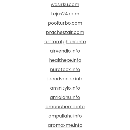
wasirku.com
tejas24.com
poolturbo.com
prachestait.com
artforafghans.info
airvendio.info
healthexe.info
puretecx.info
tecadvance.info
aminityio.info
amiolahu.info
ampacheme.info
ampullahu.info
aromaxme.info