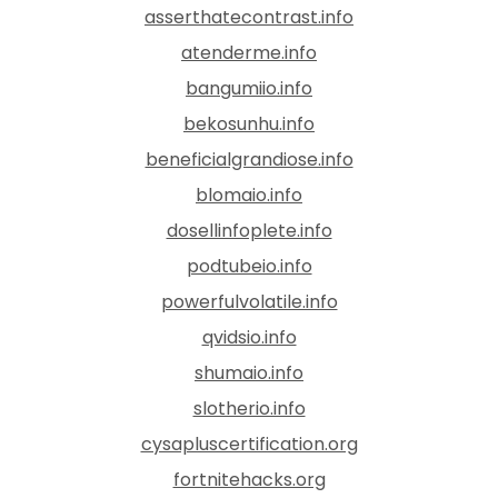
asserthatecontrast.info
atenderme.info
bangumiio.info
bekosunhu.info
beneficialgrandiose.info
blomaio.info
dosellinfoplete.info
podtubeio.info
powerfulvolatile.info
qvidsio.info
shumaio.info
slotherio.info
cysapluscertification.org
fortnitehacks.org