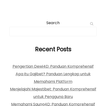
Search
Recent Posts
Pengertian Dewi4D: Panduan Komprehensif
Apa itu Gajibet? Panduan Lengkap untuk
Memahami Platform
Menjelajahi Majestibet: Panduan Komprehensif
untuk Pengguna Baru
Memahami Saung4D: Panduan Komprehensif