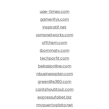
uae-times.com
gamerifys.com
inspiratif.net
vsmsnetworks.com
offthem.com
ibommatv.com
techporfit.com
bekasionline.com
nbusinessplan.com
greenlife360.com
cantshoutitout.com
expressufabet.biz
mypuertoplata.net