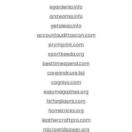
egardenio.info
arxteamio.info
getalexio.info
accountaudittaxcon.com
prymprint.com
sportkeeda.org
besttimespend.com
careandcure.biz
cogniyo.com
easymagazines.org
hirfanjilasmi.com
hometricks.org
leathercraftpro.com
microgridpower.org