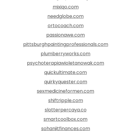
mixiqo.com
needglobe.com
ortocoach.com
passionawe.com
pittsburghpaintingprofessionals.com
plumberryworks.com
psychoterapiawioletanowak.com
quickultimate.com
quirkyquester.com
sexmedicineformen.com
shiftripple.com
slotterpercaya.co
smartcoolbox.com
sohanjitfinances.com