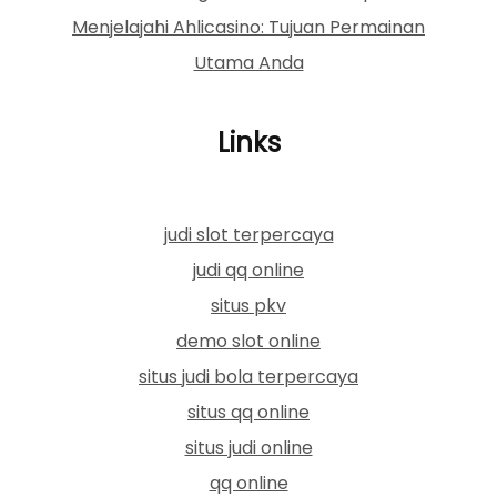
Menjelajahi Ahlicasino: Tujuan Permainan
Utama Anda
Links
judi slot terpercaya
judi qq online
situs pkv
demo slot online
situs judi bola terpercaya
situs qq online
situs judi online
qq online