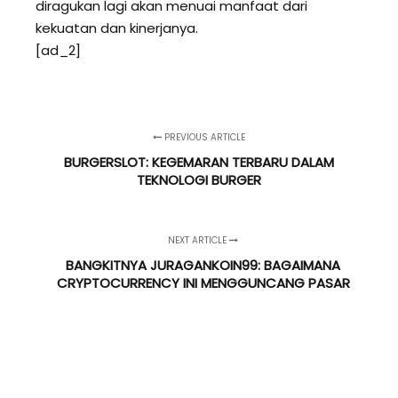
diragukan lagi akan menuai manfaat dari
kekuatan dan kinerjanya.
[ad_2]
PREVIOUS ARTICLE
BURGERSLOT: KEGEMARAN TERBARU DALAM
TEKNOLOGI BURGER
NEXT ARTICLE
BANGKITNYA JURAGANKOIN99: BAGAIMANA
CRYPTOCURRENCY INI MENGGUNCANG PASAR