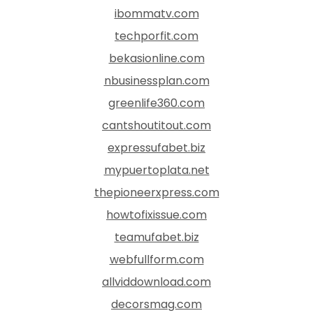
ibommatv.com
techporfit.com
bekasionline.com
nbusinessplan.com
greenlife360.com
cantshoutitout.com
expressufabet.biz
mypuertoplata.net
thepioneerxpress.com
howtofixissue.com
teamufabet.biz
webfullform.com
allviddownload.com
decorsmag.com