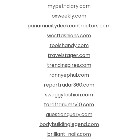
mypet-diary.com
oxweekly.com
panamacitydeckcontractors.com
westfashions.com
toolshandy.com
travelstager.com
trendinspires.com
rannyephul.com
reportradar360.com
swaggyfashion.com
taraftariumtv10.com
questionquery.com
bodybuildinglegend.com
brilliant-nails.com