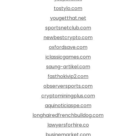
tostylo.com
yougetthat.net
sportsnetclub.com
newbestcrypto.com
oxfordsave.com
iclassicgames.com
saung-artikel.com
fasthokivip2.com
observersports.com
cryptominingplus.com
aquinoticiaspe.com
longhairedfrenchbulldog.com
lawyersforhire.co
businemarket.com