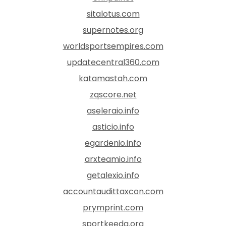
sitalotus.com
supernotes.org
worldsportsempires.com
updatecentral360.com
katamastah.com
zqscore.net
aseleraio.info
asticio.info
egardenio.info
arxteamio.info
getalexio.info
accountaudittaxcon.com
prymprint.com
sportkeeda.org