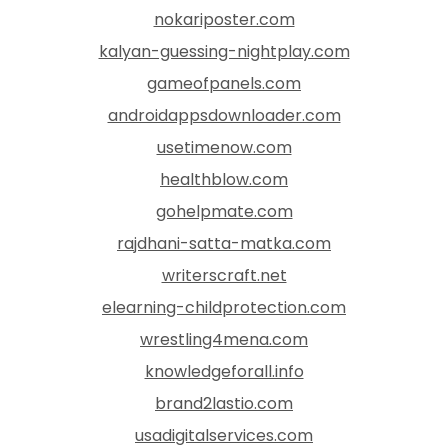
nokariposter.com
kalyan-guessing-nightplay.com
gameofpanels.com
androidappsdownloader.com
usetimenow.com
healthblow.com
gohelpmate.com
rajdhani-satta-matka.com
writerscraft.net
elearning-childprotection.com
wrestling4mena.com
knowledgeforall.info
brand2lastio.com
usadigitalservices.com