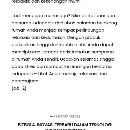
relaksasi dan ketenangan murni.
Jadi mengapa menunggu? Nikmati ketenangan
bersama Indopools dan ubah halaman belakang
rumah Anda menjadi tempat perlindungan
relaksasi dan kedamaian. Dengan produk
berkualitas tinggi dan keahlian ahli, Anda dapat
menciptakan tempat peristirahatan sempurna
di rumah Anda sendiri. Ucapkan selamat tinggal
pada stres dan sambut ketenangan bersama
Indopools – tiket Anda menuju relaksasi dan
peremajaan.
[ad_2]
PREVIOUS ARTICLE
BITBOLA: INOVASI TERBARU DALAM TEKNOLOGI