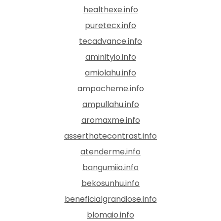
healthexe.info
puretecx.info
tecadvance.info
aminityio.info
amiolahu.info
ampacheme.info
ampullahu.info
aromaxme.info
asserthatecontrast.info
atenderme.info
bangumiio.info
bekosunhu.info
beneficialgrandiose.info
blomaio.info