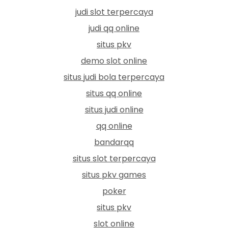
judi slot terpercaya
judi qq online
situs pkv
demo slot online
situs judi bola terpercaya
situs qq online
situs judi online
qq online
bandarqq
situs slot terpercaya
situs pkv games
poker
situs pkv
slot online