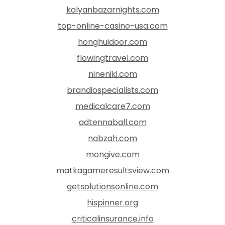
kalyanbazarnights.com
top-online-casino-usa.com
honghuidoor.com
flowingtravel.com
nineniki.com
brandiospecialists.com
medicalcare7.com
adtennaball.com
nabzah.com
mongive.com
matkagameresultsview.com
getsolutionsonline.com
hispinner.org
criticalinsurance.info