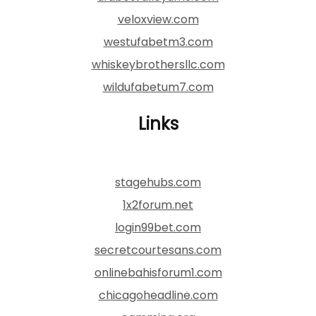
veloxview.com
westufabetm3.com
whiskeybrothersllc.com
wildufabetum7.com
Links
stagehubs.com
1x2forum.net
login99bet.com
secretcourtesans.com
onlinebahisforum1.com
chicagoheadline.com