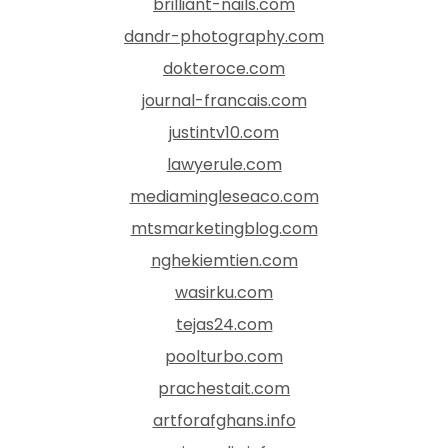
brilliant-nails.com
dandr-photography.com
dokteroce.com
journal-francais.com
justintv10.com
lawyerule.com
mediamingleseaco.com
mtsmarketingblog.com
nghekiemtien.com
wasirku.com
tejas24.com
poolturbo.com
prachestait.com
artforafghans.info