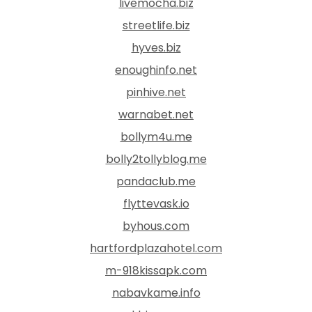
livemocha.biz
streetlife.biz
hyves.biz
enoughinfo.net
pinhive.net
warnabet.net
bollym4u.me
bolly2tollyblog.me
pandaclub.me
flyttevask.io
byhous.com
hartfordplazahotel.com
m-918kissapk.com
nabavkame.info