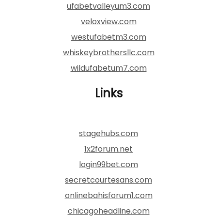
ufabetvalleyum3.com
veloxview.com
westufabetm3.com
whiskeybrothersllc.com
wildufabetum7.com
Links
stagehubs.com
1x2forum.net
login99bet.com
secretcourtesans.com
onlinebahisforum1.com
chicagoheadline.com