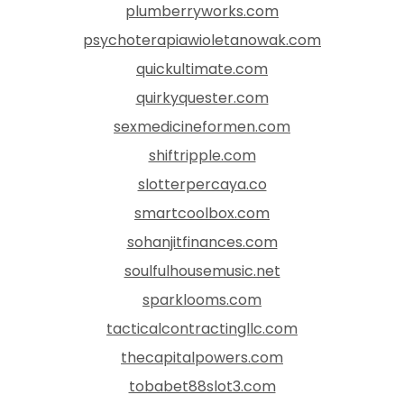
plumberryworks.com
psychoterapiawioletanowak.com
quickultimate.com
quirkyquester.com
sexmedicineformen.com
shiftripple.com
slotterpercaya.co
smartcoolbox.com
sohanjitfinances.com
soulfulhousemusic.net
sparklooms.com
tacticalcontractingllc.com
thecapitalpowers.com
tobabet88slot3.com