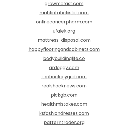
growmefast.com
mahkotahokislot.com
onlinecancerpharm.com
ufalek.org
mattress-disposal.com
happyflooringandcabinets.com
bodybuildinglife.co
qrdoggy.com
technologygud.com
realshocknews.com
pickgb.com
healthmistakes.com
ksfashiondresses.com
patterntrader.org