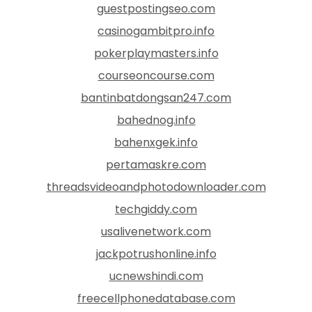
guestpostingseo.com
casinogambitpro.info
pokerplaymasters.info
courseoncourse.com
bantinbatdongsan247.com
bahednog.info
bahenxgek.info
pertamaskre.com
threadsvideoandphotodownloader.com
techgiddy.com
usalivenetwork.com
jackpotrushonline.info
ucnewshindi.com
freecellphonedatabase.com