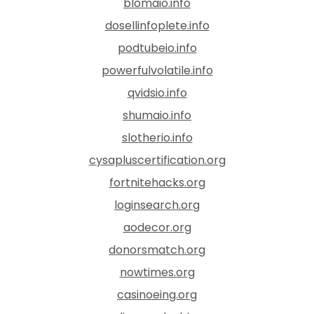
blomaio.info
dosellinfoplete.info
podtubeio.info
powerfulvolatile.info
qvidsio.info
shumaio.info
slotherio.info
cysapluscertification.org
fortnitehacks.org
loginsearch.org
aodecor.org
donorsmatch.org
nowtimes.org
casinoeing.org