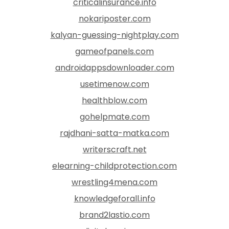
criticalinsurance.info
nokariposter.com
kalyan-guessing-nightplay.com
gameofpanels.com
androidappsdownloader.com
usetimenow.com
healthblow.com
gohelpmate.com
rajdhani-satta-matka.com
writerscraft.net
elearning-childprotection.com
wrestling4mena.com
knowledgeforall.info
brand2lastio.com