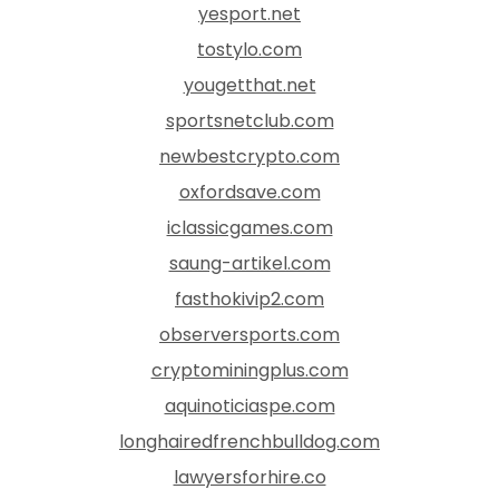
yesport.net
tostylo.com
yougetthat.net
sportsnetclub.com
newbestcrypto.com
oxfordsave.com
iclassicgames.com
saung-artikel.com
fasthokivip2.com
observersports.com
cryptominingplus.com
aquinoticiaspe.com
longhairedfrenchbulldog.com
lawyersforhire.co