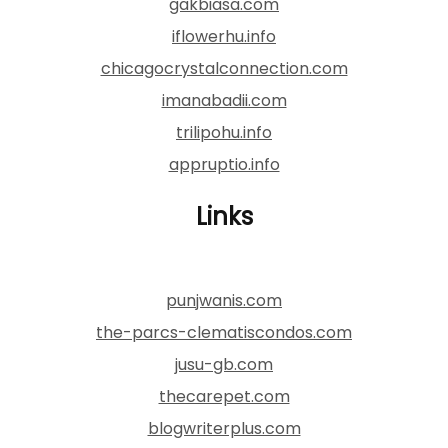
gakbiasa.com
iflowerhu.info
chicagocrystalconnection.com
imanabadii.com
trilipohu.info
appruptio.info
Links
punjwanis.com
the-parcs-clematiscondos.com
jusu-gb.com
thecarepet.com
blogwriterplus.com