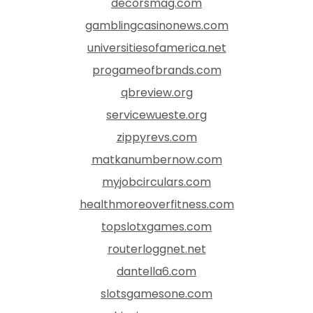
decorsmag.com
gamblingcasinonews.com
universitiesofamerica.net
progameofbrands.com
qbreview.org
servicewueste.org
zippyrevs.com
matkanumbernow.com
myjobcirculars.com
healthmoreoverfitness.com
topslotxgames.com
routerloggnet.net
dantella6.com
slotsgamesone.com