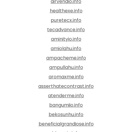
airvendio.info
healthexe.info
puretecx.info
tecadvance.info
aminityio.info
amiolahu.info
ampacheme.info
ampullahu.info
aromaxme.info
asserthatecontrast.info
atenderme.info
bangumiio.info
bekosunhu.info
beneficialgrandiose.info