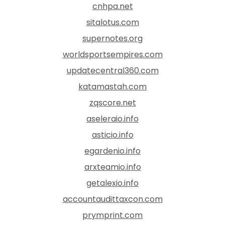
cnhpa.net
sitalotus.com
supernotes.org
worldsportsempires.com
updatecentral360.com
katamastah.com
zqscore.net
aseleraio.info
asticio.info
egardenio.info
arxteamio.info
getalexio.info
accountaudittaxcon.com
prymprint.com