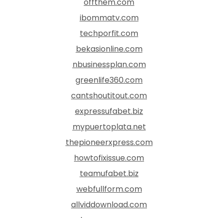
offthem.com
ibommatv.com
techporfit.com
bekasionline.com
nbusinessplan.com
greenlife360.com
cantshoutitout.com
expressufabet.biz
mypuertoplata.net
thepioneerxpress.com
howtofixissue.com
teamufabet.biz
webfullform.com
allviddownload.com