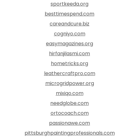
sportkeeda.org
besttimespend.com
careandcure.biz
cogniyo.com
easymagazines.org
hirfanjilasmi.com
hometricks.org
leathercraftpro.com
microgridpower.org
mixiqo.com
needglobe.com
ortocoach.com
passionawe.com
pittsburghpaintingprofessionals.com