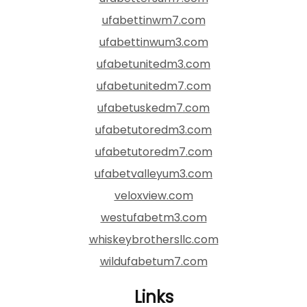
ufabettinwm7.com
ufabettinwum3.com
ufabetunitedm3.com
ufabetunitedm7.com
ufabetuskedm7.com
ufabetutoredm3.com
ufabetutoredm7.com
ufabetvalleyum3.com
veloxview.com
westufabetm3.com
whiskeybrothersllc.com
wildufabetum7.com
Links