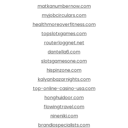
matkanumbernow.com
myjobcirculars.com
healthmoreoverfitness.com
topslotxgames.com
routerloggnet.net
dantella6.com
slotsgamesone.com
hispinzone.com
kalyanbazarnights.com
top-online-casino-usa.com
honghuidoor.com
flowingtravel.com
nineniki.com
brandiospecialists.com