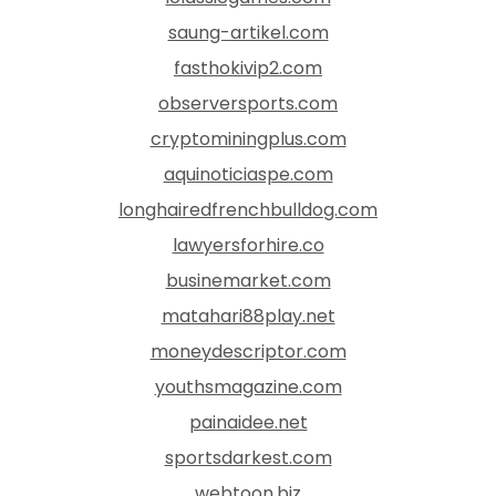
saung-artikel.com
fasthokivip2.com
observersports.com
cryptominingplus.com
aquinoticiaspe.com
longhairedfrenchbulldog.com
lawyersforhire.co
businemarket.com
matahari88play.net
moneydescriptor.com
youthsmagazine.com
painaidee.net
sportsdarkest.com
webtoon.biz