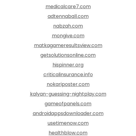
medicalcare7.com
adtennaball.com
nabzah.com
mongive.com
matkagameresultsview.com
getsolutionsonline.com
hispinner.org
criticalinsurance.info
nokariposter.com
kalyan-guessing-nightplay.com
gameofpanels.com
androidappsdownloader.com
usetimenow.com
healthblow.com