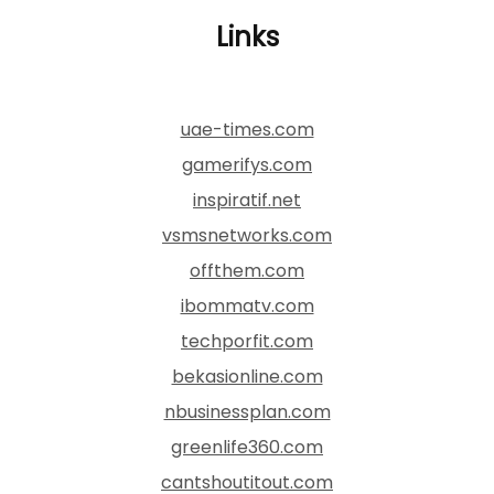
Links
uae-times.com
gamerifys.com
inspiratif.net
vsmsnetworks.com
offthem.com
ibommatv.com
techporfit.com
bekasionline.com
nbusinessplan.com
greenlife360.com
cantshoutitout.com