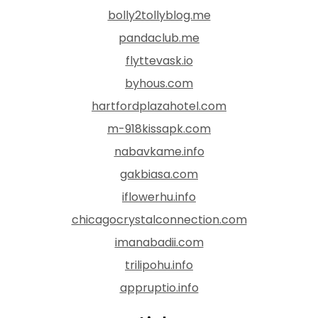
bolly2tollyblog.me
pandaclub.me
flyttevask.io
byhous.com
hartfordplazahotel.com
m-918kissapk.com
nabavkame.info
gakbiasa.com
iflowerhu.info
chicagocrystalconnection.com
imanabadii.com
trilipohu.info
appruptio.info