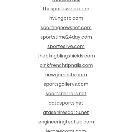
thesportswires.com
hyungpro.com
sportingnewsnet.com
sportstime24day.com
sporteslive.com
theblingblingshields.com
pinkfrenchtipnails.com
newgamestv.com
sportsgallerys.com
sportsmirrors.net
datasports.net
atasehirescortu.net
engineeringtechub.com
jerryescorts.com