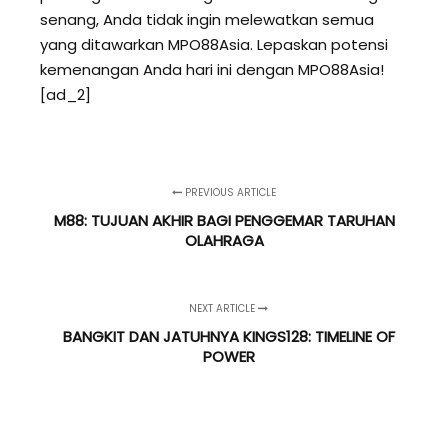
senang, Anda tidak ingin melewatkan semua
yang ditawarkan MPO88Asia. Lepaskan potensi
kemenangan Anda hari ini dengan MPO88Asia!
[ad_2]
PREVIOUS ARTICLE
M88: TUJUAN AKHIR BAGI PENGGEMAR TARUHAN
OLAHRAGA
NEXT ARTICLE
BANGKIT DAN JATUHNYA KINGS128: TIMELINE OF
POWER