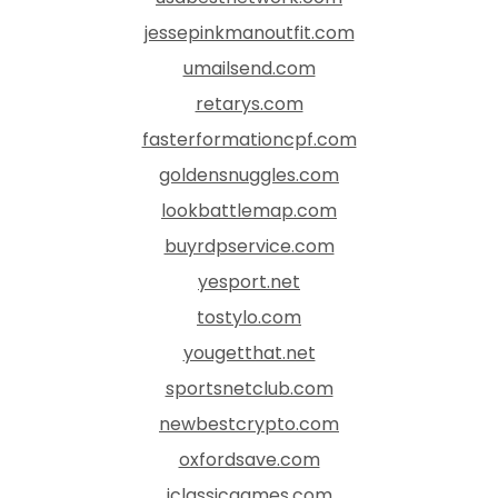
jessepinkmanoutfit.com
umailsend.com
retarys.com
fasterformationcpf.com
goldensnuggles.com
lookbattlemap.com
buyrdpservice.com
yesport.net
tostylo.com
yougetthat.net
sportsnetclub.com
newbestcrypto.com
oxfordsave.com
iclassicgames.com