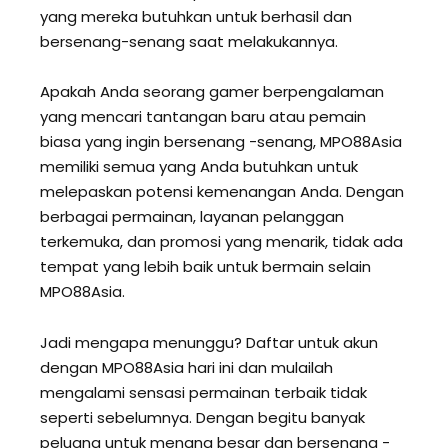
yang mereka butuhkan untuk berhasil dan
bersenang-senang saat melakukannya.
Apakah Anda seorang gamer berpengalaman
yang mencari tantangan baru atau pemain
biasa yang ingin bersenang -senang, MPO88Asia
memiliki semua yang Anda butuhkan untuk
melepaskan potensi kemenangan Anda. Dengan
berbagai permainan, layanan pelanggan
terkemuka, dan promosi yang menarik, tidak ada
tempat yang lebih baik untuk bermain selain
MPO88Asia.
Jadi mengapa menunggu? Daftar untuk akun
dengan MPO88Asia hari ini dan mulailah
mengalami sensasi permainan terbaik tidak
seperti sebelumnya. Dengan begitu banyak
peluang untuk menang besar dan bersenang -