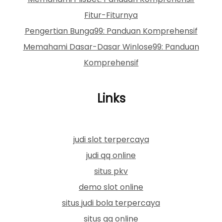
Fitur-Fiturnya
Pengertian Bunga99: Panduan Komprehensif
Memahami Dasar-Dasar Winlose99: Panduan
Komprehensif
Links
judi slot terpercaya
judi qq online
situs pkv
demo slot online
situs judi bola terpercaya
situs qq online