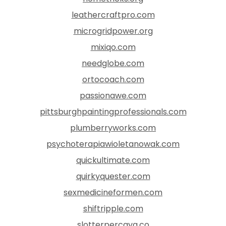
leathercraftpro.com
microgridpower.org
mixiqo.com
needglobe.com
ortocoach.com
passionawe.com
pittsburghpaintingprofessionals.com
plumberryworks.com
psychoterapiawioletanowak.com
quickultimate.com
quirkyquester.com
sexmedicineformen.com
shiftripple.com
slotterpercaya.co