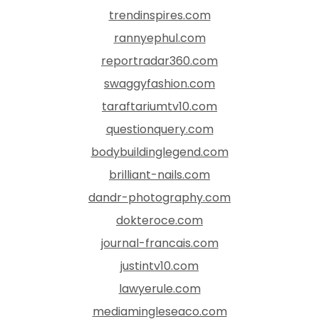
trendinspires.com
rannyephul.com
reportradar360.com
swaggyfashion.com
taraftariumtv10.com
questionquery.com
bodybuildinglegend.com
brilliant-nails.com
dandr-photography.com
dokteroce.com
journal-francais.com
justintv10.com
lawyerule.com
mediamingleseaco.com