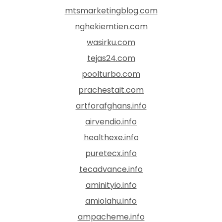
mtsmarketingblog.com
nghekiemtien.com
wasirku.com
tejas24.com
poolturbo.com
prachestait.com
artforafghans.info
airvendio.info
healthexe.info
puretecx.info
tecadvance.info
aminityio.info
amiolahu.info
ampacheme.info