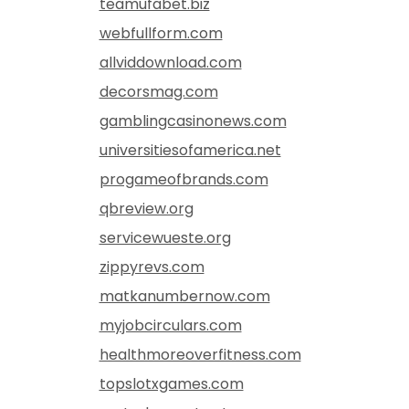
teamufabet.biz
webfullform.com
allviddownload.com
decorsmag.com
gamblingcasinonews.com
universitiesofamerica.net
progameofbrands.com
qbreview.org
servicewueste.org
zippyrevs.com
matkanumbernow.com
myjobcirculars.com
healthmoreoverfitness.com
topslotxgames.com