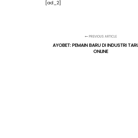
[ad_2]
PREVIOUS ARTICLE
AYOBET: PEMAIN BARU DI INDUSTRI TA
ONLINE