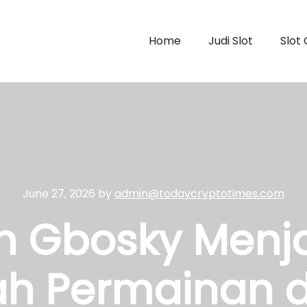
Home
Judi Slot
Slot 
June 27, 2026
by
admin@todaycryptotimes.com
 Gbosky Menja
 Permainan di