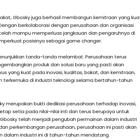
n bakat, Gbosky juga berhasil membangun kemitraan yang kua
. Dengan berkolaborasi dengan perusahaan dan organisasi
ky telah mampu memperluas jangkauan dan pengaruhnya di
memperkuat posisinya sebagai game changer.
menunjukkan tanda-tanda melambat. Perusahaan terus
gembangkan produk dan solusi baru yang pasti akan
okus yang kuat pada inovasi, kualitas, bakat, dan kemitraan,
 terkemuka di industri teknologi selama bertahun-tahun
ky merupakan bukti dedikasi perusahaan terhadap inovasi,
etap setia pada nilai-nilai inti dan terus berupaya untuk
Gbosky telah menjadi pengubah permainan dalam industri
 dan perkembangan perusahaan, perusahaan ini pasti akan
n dalam industri ini di tahun-tahun mendatang.