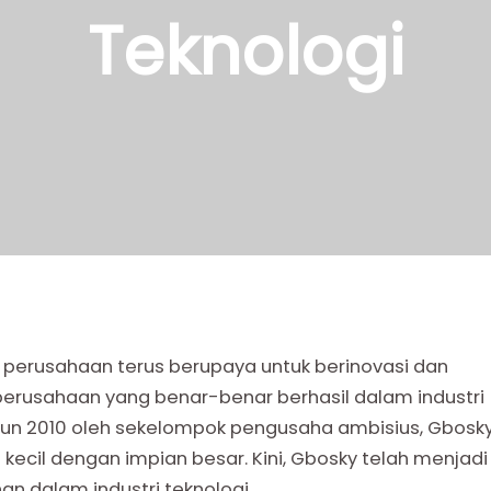
Teknologi
, perusahaan terus berupaya untuk berinovasi dan
perusahaan yang benar-benar berhasil dalam industri
tahun 2010 oleh sekelompok pengusaha ambisius, Gbosk
 kecil dengan impian besar. Kini, Gbosky telah menjadi
n dalam industri teknologi.