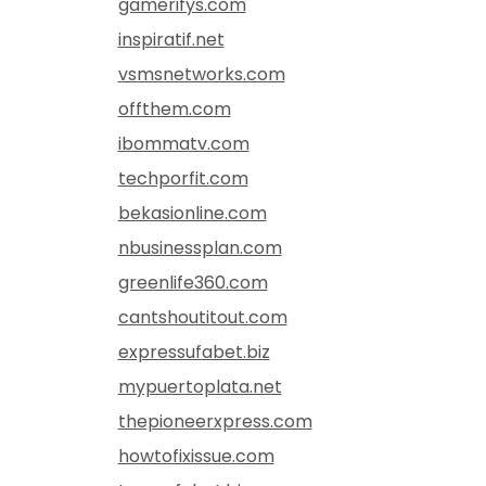
gamerifys.com
inspiratif.net
vsmsnetworks.com
offthem.com
ibommatv.com
techporfit.com
bekasionline.com
nbusinessplan.com
greenlife360.com
cantshoutitout.com
expressufabet.biz
mypuertoplata.net
thepioneerxpress.com
howtofixissue.com