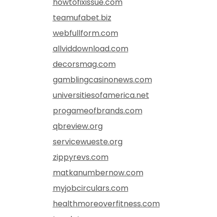
howtofixissue.com
teamufabet.biz
webfullform.com
allviddownload.com
decorsmag.com
gamblingcasinonews.com
universitiesofamerica.net
progameofbrands.com
qbreview.org
servicewueste.org
zippyrevs.com
matkanumbernow.com
myjobcirculars.com
healthmoreoverfitness.com