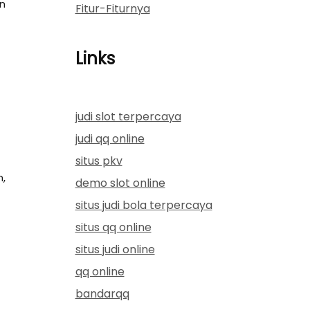
an
Fitur-Fiturnya
Links
judi slot terpercaya
judi qq online
situs pkv
n,
demo slot online
situs judi bola terpercaya
situs qq online
situs judi online
qq online
bandarqq