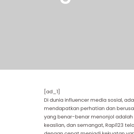
[ad_1]
Di dunia influencer media sosial, a
mendapatkan perhatian dan berusaha
yang benar-benar menonjol adalah R
keaslian, dan semangat, Rapi123 tel
dengan cepat menjadi kekuatan yang 