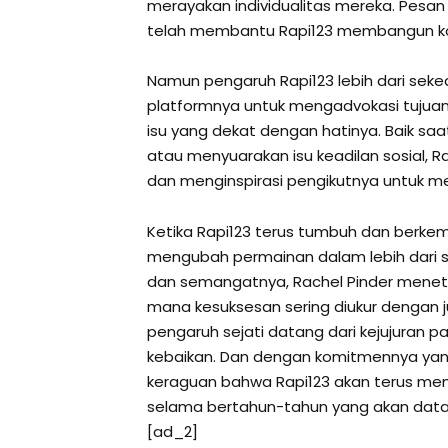
merayakan individualitas mereka. Pesan 
telah membantu Rapi123 membangun komu
Namun pengaruh Rapi123 lebih dari seke
platformnya untuk mengadvokasi tujuan
isu yang dekat dengan hatinya. Baik sa
atau menyuarakan isu keadilan sosial, 
dan menginspirasi pengikutnya untuk m
Ketika Rapi123 terus tumbuh dan berkem
mengubah permainan dalam lebih dari sa
dan semangatnya, Rachel Pinder menetap
mana kesuksesan sering diukur dengan 
pengaruh sejati datang dari kejujuran p
kebaikan. Dan dengan komitmennya yang
keraguan bahwa Rapi123 akan terus me
selama bertahun-tahun yang akan data
[ad_2]