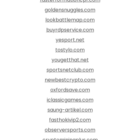
goldensnuggles.com
lookbattlemap.com
buyrdpservice.com
yesport.net
tostylo.com
yougetthat.net
sportsnetclub.com
newbestcrypto.com
oxfordsave.com
iclassicgames.com
saung-artikel.com
fasthokivip2.com
observersports.com
cryptominingplus.com