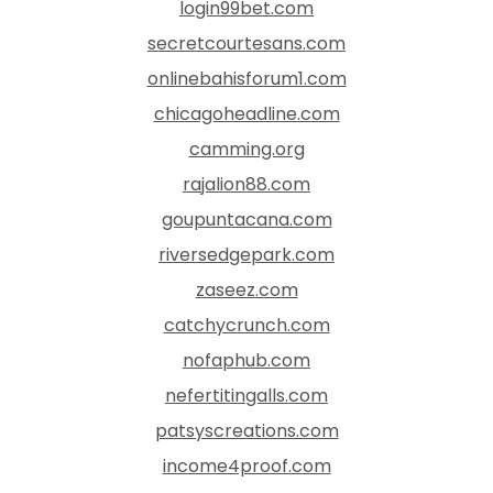
login99bet.com
secretcourtesans.com
onlinebahisforum1.com
chicagoheadline.com
camming.org
rajalion88.com
goupuntacana.com
riversedgepark.com
zaseez.com
catchycrunch.com
nofaphub.com
nefertitingalls.com
patsyscreations.com
income4proof.com