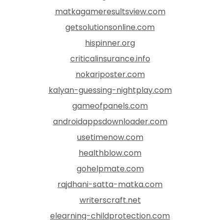
matkagameresultsview.com
getsolutionsonline.com
hispinner.org
criticalinsurance.info
nokariposter.com
kalyan-guessing-nightplay.com
gameofpanels.com
androidappsdownloader.com
usetimenow.com
healthblow.com
gohelpmate.com
rajdhani-satta-matka.com
writerscraft.net
elearning-childprotection.com