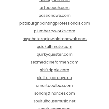
ortocoach.com
passionawe.com
pittsburghpaintingprofessionals.com
plumberryworks.com
psychoterapiawioletanowak.com
quickultimate.com
quirkyquester.com
sexmedicineformen.com
shiftripple.com
slotterpercaya.co
smartcoolbox.com
sohanjitfinances.com
soulfulhousemusic.net
sparklooms.com