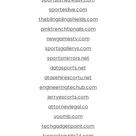
sporteslive.com
theblingblingshields.com
pinkfrenchtipnails.com
newgamestv.com
sportsgallerys.com
sportsmirrors.net
datasports.net
atasehirescortu.net
engineeringtechub.com
jerryescorts.com
attorneylegal.co
voomb.com
techgadgetpoint.com
tvsportsguide24.com