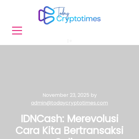
More info
November 23, 2025
by
admin@todaycryptotimes.com
IDNCash: Merevolusi
Cara Kita Bertransaksi