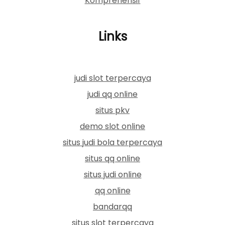
Komprehensif
Links
judi slot terpercaya
judi qq online
situs pkv
demo slot online
situs judi bola terpercaya
situs qq online
situs judi online
qq online
bandarqq
situs slot terpercaya