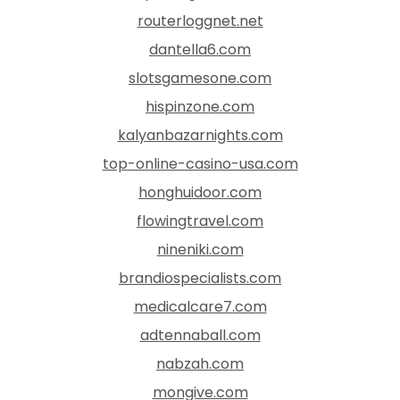
routerloggnet.net
dantella6.com
slotsgamesone.com
hispinzone.com
kalyanbazarnights.com
top-online-casino-usa.com
honghuidoor.com
flowingtravel.com
nineniki.com
brandiospecialists.com
medicalcare7.com
adtennaball.com
nabzah.com
mongive.com