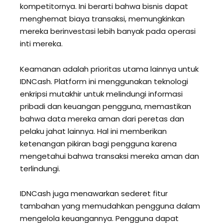
kompetitornya. Ini berarti bahwa bisnis dapat
menghemat biaya transaksi, memungkinkan
mereka berinvestasi lebih banyak pada operasi
inti mereka.
Keamanan adalah prioritas utama lainnya untuk
IDNCash. Platform ini menggunakan teknologi
enkripsi mutakhir untuk melindungi informasi
pribadi dan keuangan pengguna, memastikan
bahwa data mereka aman dari peretas dan
pelaku jahat lainnya. Hal ini memberikan
ketenangan pikiran bagi pengguna karena
mengetahui bahwa transaksi mereka aman dan
terlindungi.
IDNCash juga menawarkan sederet fitur
tambahan yang memudahkan pengguna dalam
mengelola keuangannya. Pengguna dapat