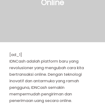
Online
[ad_1]
IDNCash adalah platform baru yang
revolusioner yang mengubah cara kita
bertransaksi online. Dengan teknologi
inovatif dan antarmuka yang ramah
pengguna, IDNCash semakin
mempermudah pengiriman dan
penerimaan uang secara online.