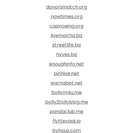
donorsmatch.org
nowtimes.org
casinoeing.org
livemocha.biz
streetlife.biz
hyves.biz
enoughinfo.net
pinhive.net
warnabet.net
bollym4u.me
bolly2tollyblog.me
pandaclub.me
flyttevask.io
byhous.com