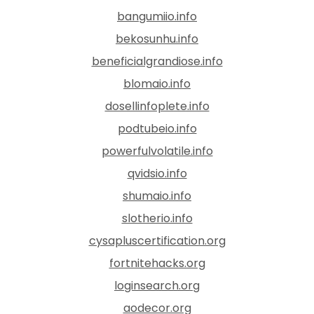
bangumiio.info
bekosunhu.info
beneficialgrandiose.info
blomaio.info
dosellinfoplete.info
podtubeio.info
powerfulvolatile.info
qvidsio.info
shumaio.info
slotherio.info
cysapluscertification.org
fortnitehacks.org
loginsearch.org
aodecor.org