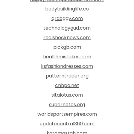
bodybuildinglife.co
qrdoggy.com
technologygud.com
realshocknews.com
pickgb.com
healthmistakes.com
ksfashiondresses.com
patterntrader.org
cnhpa.net
sitalotus.com
supernotes.org
worldsportsempires.com
updatecentral360.com
katamastah.com