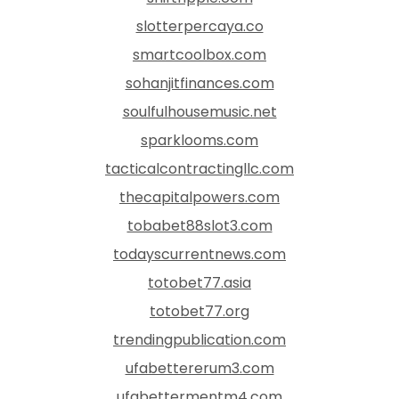
slotterpercaya.co
smartcoolbox.com
sohanjitfinances.com
soulfulhousemusic.net
sparklooms.com
tacticalcontractingllc.com
thecapitalpowers.com
tobabet88slot3.com
todayscurrentnews.com
totobet77.asia
totobet77.org
trendingpublication.com
ufabettererum3.com
ufabettermentm4.com