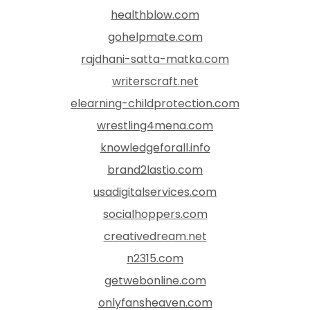
healthblow.com
gohelpmate.com
rajdhani-satta-matka.com
writerscraft.net
elearning-childprotection.com
wrestling4mena.com
knowledgeforall.info
brand2lastio.com
usadigitalservices.com
socialhoppers.com
creativedream.net
n2315.com
getwebonline.com
onlyfansheaven.com