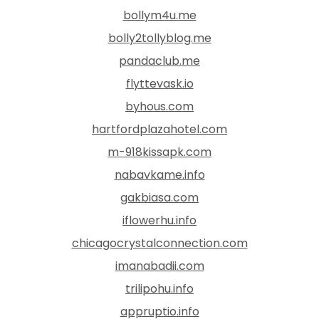
bollym4u.me
bolly2tollyblog.me
pandaclub.me
flyttevask.io
byhous.com
hartfordplazahotel.com
m-918kissapk.com
nabavkame.info
gakbiasa.com
iflowerhu.info
chicagocrystalconnection.com
imanabadii.com
trilipohu.info
appruptio.info