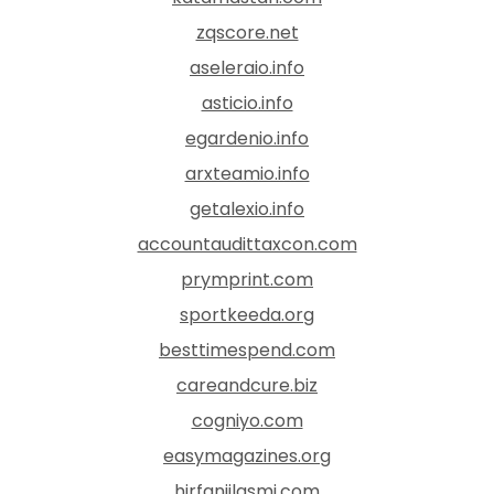
zqscore.net
aseleraio.info
asticio.info
egardenio.info
arxteamio.info
getalexio.info
accountaudittaxcon.com
prymprint.com
sportkeeda.org
besttimespend.com
careandcure.biz
cogniyo.com
easymagazines.org
hirfanjilasmi.com