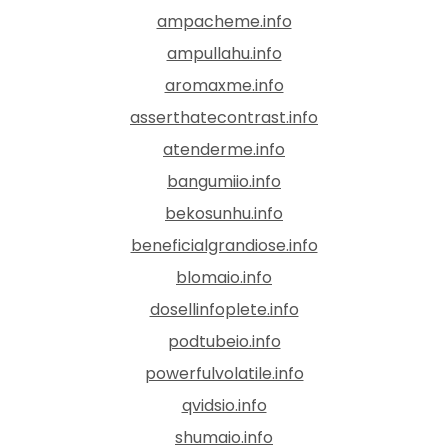
ampacheme.info
ampullahu.info
aromaxme.info
asserthatecontrast.info
atenderme.info
bangumiio.info
bekosunhu.info
beneficialgrandiose.info
blomaio.info
dosellinfoplete.info
podtubeio.info
powerfulvolatile.info
qvidsio.info
shumaio.info