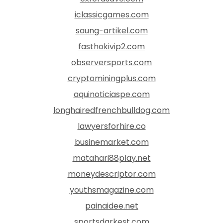
iclassicgames.com
saung-artikel.com
fasthokivip2.com
observersports.com
cryptominingplus.com
aquinoticiaspe.com
longhairedfrenchbulldog.com
lawyersforhire.co
businemarket.com
matahari88play.net
moneydescriptor.com
youthsmagazine.com
painaidee.net
sportsdarkest.com