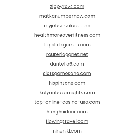
zippyrevs.com
matkanumbernow.com
myjobcirculars.com
healthmoreoverfitness.com
topslotxgames.com
routerloggnet.net
dantella6.com
slotsgamesone.com
hispinzone.com
kalyanbazarnights.com
top-online-casino-usa.com
honghuidoor.com
flowingtravel.com
nineniki.com