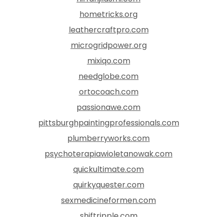
hometricks.org
leathercraftpro.com
microgridpower.org
mixiqo.com
needglobe.com
ortocoach.com
passionawe.com
pittsburghpaintingprofessionals.com
plumberryworks.com
psychoterapiawioletanowak.com
quickultimate.com
quirkyquester.com
sexmedicineformen.com
shiftripple.com