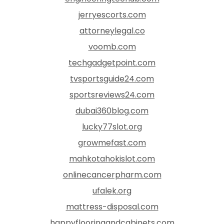
jerryescorts.com
attorneylegal.co
voomb.com
techgadgetpoint.com
tvsportsguide24.com
sportsreviews24.com
dubai360blog.com
lucky77slot.org
growmefast.com
mahkotahokislot.com
onlinecancerpharm.com
ufalek.org
mattress-disposal.com
happyflooringandcabinets.com