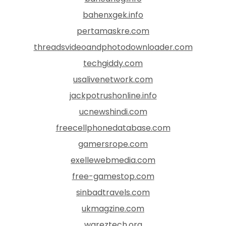
bahenxgek.info
pertamaskre.com
threadsvideoandphotodownloader.com
techgiddy.com
usalivenetwork.com
jackpotrushonline.info
ucnewshindi.com
freecellphonedatabase.com
gamersrope.com
exellewebmedia.com
free-gamestop.com
sinbadtravels.com
ukmagzine.com
wareztech.org