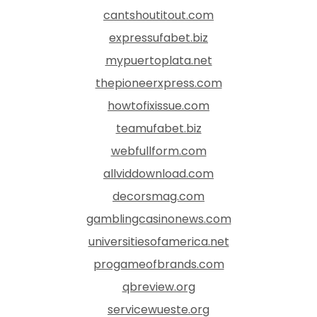
cantshoutitout.com
expressufabet.biz
mypuertoplata.net
thepioneerxpress.com
howtofixissue.com
teamufabet.biz
webfullform.com
allviddownload.com
decorsmag.com
gamblingcasinonews.com
universitiesofamerica.net
progameofbrands.com
qbreview.org
servicewueste.org