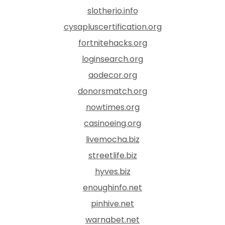
slotherio.info
cysapluscertification.org
fortnitehacks.org
loginsearch.org
aodecor.org
donorsmatch.org
nowtimes.org
casinoeing.org
livemocha.biz
streetlife.biz
hyves.biz
enoughinfo.net
pinhive.net
warnabet.net