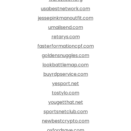
usabestnetwork.com
jessepinkmanoutfit.com
umailsend.com
retarys.com
fasterformationcpf.com
goldensnuggles.com
lookbattlemap.com
buyrdpservice.com
yesport.net
tostylo.com
yougetthat.net
sportsnetclub.com
newbestcrypto.com
oxfordsave.com