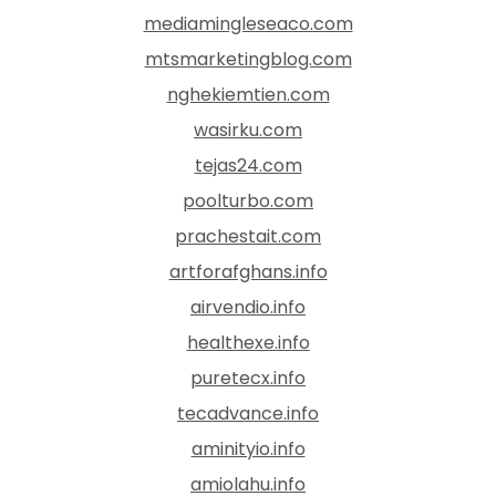
mediamingleseaco.com
mtsmarketingblog.com
nghekiemtien.com
wasirku.com
tejas24.com
poolturbo.com
prachestait.com
artforafghans.info
airvendio.info
healthexe.info
puretecx.info
tecadvance.info
aminityio.info
amiolahu.info