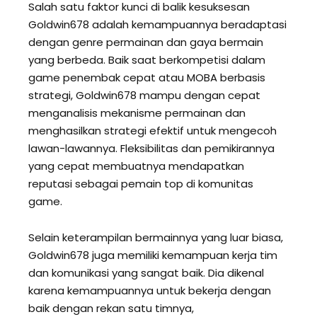
Salah satu faktor kunci di balik kesuksesan
Goldwin678 adalah kemampuannya beradaptasi
dengan genre permainan dan gaya bermain
yang berbeda. Baik saat berkompetisi dalam
game penembak cepat atau MOBA berbasis
strategi, Goldwin678 mampu dengan cepat
menganalisis mekanisme permainan dan
menghasilkan strategi efektif untuk mengecoh
lawan-lawannya. Fleksibilitas dan pemikirannya
yang cepat membuatnya mendapatkan
reputasi sebagai pemain top di komunitas
game.
Selain keterampilan bermainnya yang luar biasa,
Goldwin678 juga memiliki kemampuan kerja tim
dan komunikasi yang sangat baik. Dia dikenal
karena kemampuannya untuk bekerja dengan
baik dengan rekan satu timnya,