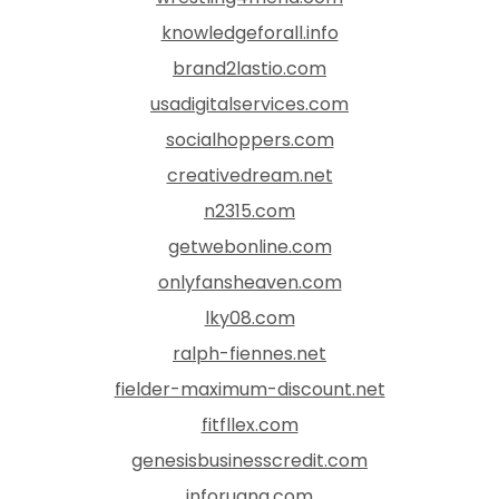
knowledgeforall.info
brand2lastio.com
usadigitalservices.com
socialhoppers.com
creativedream.net
n2315.com
getwebonline.com
onlyfansheaven.com
lky08.com
ralph-fiennes.net
fielder-maximum-discount.net
fitfllex.com
genesisbusinesscredit.com
inforuang.com