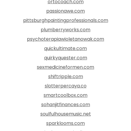
ortocoach.com
passionawe.com
pittsburghpaintingprofessionals.com
plumberryworks.com
psychoterapiawioletanowak.com
quickultimate.com
quirkyquester.com
sexmedicineformen.com
shiftripple.com
slotterpercaya.co
smartcoolbox.com
sohanjitfinances.com
soulfulhousemusic.net
sparklooms.com