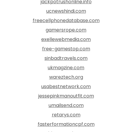
jackpotrushonline.info
ucnewshindi.com
freecellphonedatabase.com
gamersrope.com
exellewebmedia.com
free-gamestop.com
sinbadtravels.com
ukmagzine.com
wareztech.org
usabestnetwork.com
jessepinkmanoutfit.com
umailsend.com
retarys.com
fasterformationcpf.com