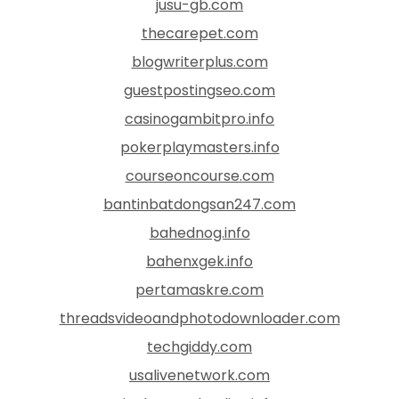
jusu-gb.com
thecarepet.com
blogwriterplus.com
guestpostingseo.com
casinogambitpro.info
pokerplaymasters.info
courseoncourse.com
bantinbatdongsan247.com
bahednog.info
bahenxgek.info
pertamaskre.com
threadsvideoandphotodownloader.com
techgiddy.com
usalivenetwork.com