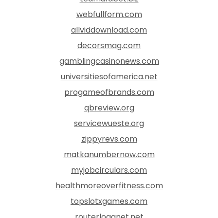
webfullform.com
allviddownload.com
decorsmag.com
gamblingcasinonews.com
universitiesofamerica.net
progameofbrands.com
qbreview.org
servicewueste.org
zippyrevs.com
matkanumbernow.com
myjobcirculars.com
healthmoreoverfitness.com
topslotxgames.com
routerloggnet.net