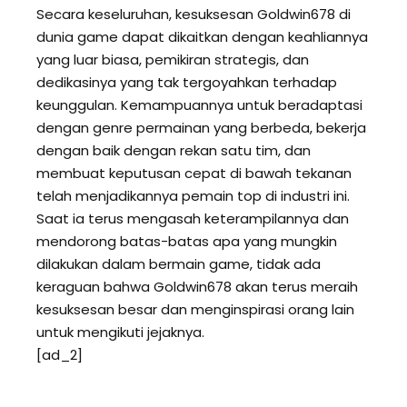
Secara keseluruhan, kesuksesan Goldwin678 di
dunia game dapat dikaitkan dengan keahliannya
yang luar biasa, pemikiran strategis, dan
dedikasinya yang tak tergoyahkan terhadap
keunggulan. Kemampuannya untuk beradaptasi
dengan genre permainan yang berbeda, bekerja
dengan baik dengan rekan satu tim, dan
membuat keputusan cepat di bawah tekanan
telah menjadikannya pemain top di industri ini.
Saat ia terus mengasah keterampilannya dan
mendorong batas-batas apa yang mungkin
dilakukan dalam bermain game, tidak ada
keraguan bahwa Goldwin678 akan terus meraih
kesuksesan besar dan menginspirasi orang lain
untuk mengikuti jejaknya.
[ad_2]