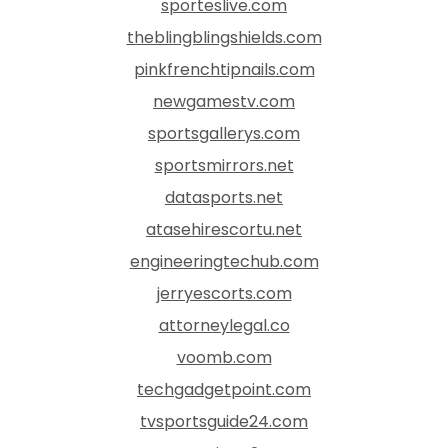
sporteslive.com
theblingblingshields.com
pinkfrenchtipnails.com
newgamestv.com
sportsgallerys.com
sportsmirrors.net
datasports.net
atasehirescortu.net
engineeringtechub.com
jerryescorts.com
attorneylegal.co
voomb.com
techgadgetpoint.com
tvsportsguide24.com