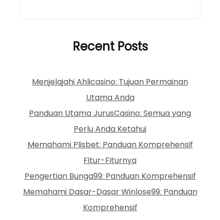
Recent Posts
Menjelajahi Ahlicasino: Tujuan Permainan
Utama Anda
Panduan Utama JurusCasino: Semua yang
Perlu Anda Ketahui
Memahami Plisbet: Panduan Komprehensif
Fitur-Fiturnya
Pengertian Bunga99: Panduan Komprehensif
Memahami Dasar-Dasar Winlose99: Panduan
Komprehensif