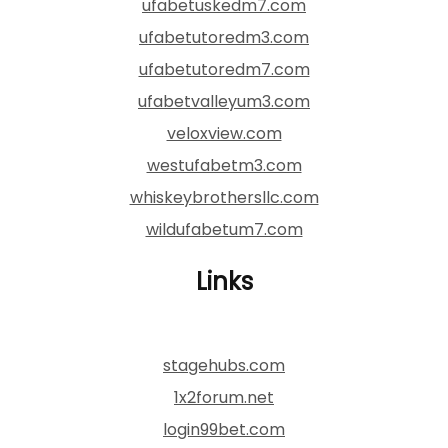
ufabetuskedm7.com
ufabetutoredm3.com
ufabetutoredm7.com
ufabetvalleyum3.com
veloxview.com
westufabetm3.com
whiskeybrothersllc.com
wildufabetum7.com
Links
stagehubs.com
1x2forum.net
login99bet.com