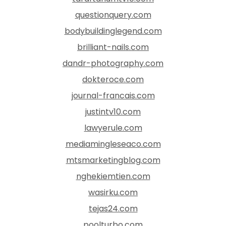
questionquery.com
bodybuildinglegend.com
brilliant-nails.com
dandr-photography.com
dokteroce.com
journal-francais.com
justintv10.com
lawyerule.com
mediamingleseaco.com
mtsmarketingblog.com
nghekiemtien.com
wasirku.com
tejas24.com
poolturbo.com