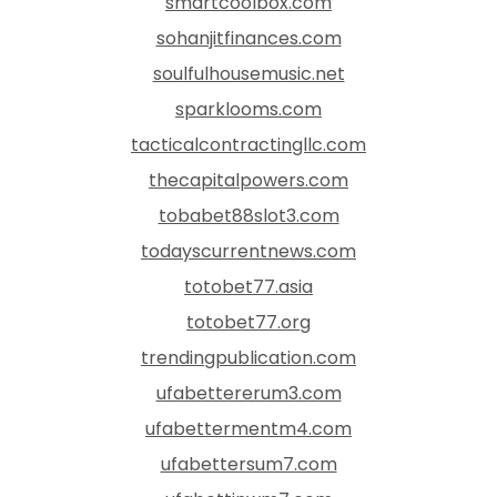
smartcoolbox.com
sohanjitfinances.com
soulfulhousemusic.net
sparklooms.com
tacticalcontractingllc.com
thecapitalpowers.com
tobabet88slot3.com
todayscurrentnews.com
totobet77.asia
totobet77.org
trendingpublication.com
ufabettererum3.com
ufabettermentm4.com
ufabettersum7.com