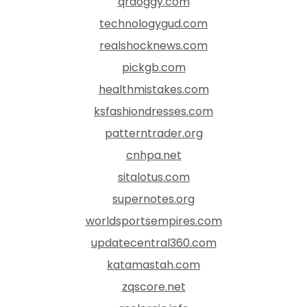
qrdoggy.com
technologygud.com
realshocknews.com
pickgb.com
healthmistakes.com
ksfashiondresses.com
patterntrader.org
cnhpa.net
sitalotus.com
supernotes.org
worldsportsempires.com
updatecentral360.com
katamastah.com
zqscore.net