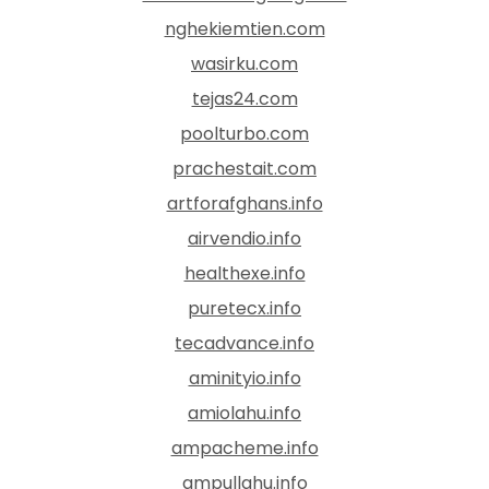
nghekiemtien.com
wasirku.com
tejas24.com
poolturbo.com
prachestait.com
artforafghans.info
airvendio.info
healthexe.info
puretecx.info
tecadvance.info
aminityio.info
amiolahu.info
ampacheme.info
ampullahu.info