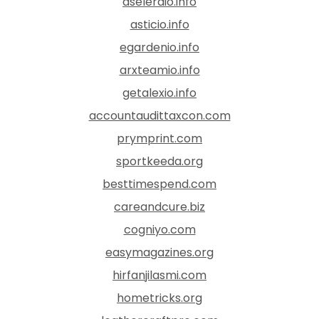
aseleraio.info
asticio.info
egardenio.info
arxteamio.info
getalexio.info
accountaudittaxcon.com
prymprint.com
sportkeeda.org
besttimespend.com
careandcure.biz
cogniyo.com
easymagazines.org
hirfanjilasmi.com
hometricks.org