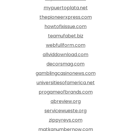
mypuertoplata.net
thepioneerxpress.com
howtofixissue.com
teamufabet.biz
webfullform.com
allviddownload.com
decorsmag.com
gamblingcasinonews.com
universitiesofamerica.net
progameofbrands.com
qbreview.org
servicewueste.org
zippyrevs.com
matkanumbernow.com