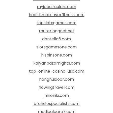
myjobcirculars.com
healthmoreoverfitness.com
topslotxgames.com
routerloggnet.net
dantella6.com
slotsgamesone.com
hispinzone.com
kalyanbazarnights.com
top-online-casino-usa.com
honghuidoor.com
flowingtravel.com
nineniki.com
brandiospecialists.com
medicalcare7.com