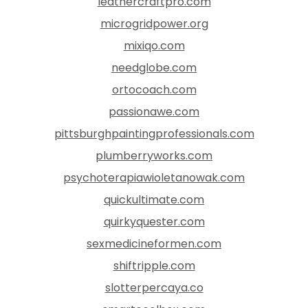
leathercraftpro.com
microgridpower.org
mixiqo.com
needglobe.com
ortocoach.com
passionawe.com
pittsburghpaintingprofessionals.com
plumberryworks.com
psychoterapiawioletanowak.com
quickultimate.com
quirkyquester.com
sexmedicineformen.com
shiftripple.com
slotterpercaya.co