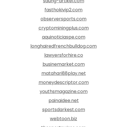
saung-artikel.com
fasthokivip2.com
observersports.com
cryptominingplus.com
aquinoticiaspe.com
longhairedfrenchbulldog.com
lawyersforhire.co
businemarket.com
matahari88play.net
moneydescriptor.com
youthsmagazine.com
painaidee.net
sportsdarkest.com
webtoon.biz