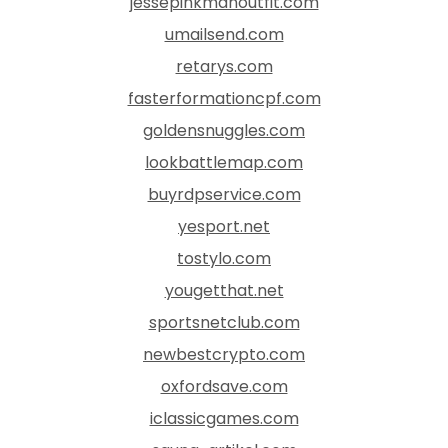
jessepinkmanoutfit.com
umailsend.com
retarys.com
fasterformationcpf.com
goldensnuggles.com
lookbattlemap.com
buyrdpservice.com
yesport.net
tostylo.com
yougetthat.net
sportsnetclub.com
newbestcrypto.com
oxfordsave.com
iclassicgames.com