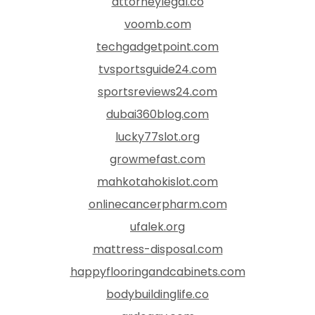
attorneylegal.co
voomb.com
techgadgetpoint.com
tvsportsguide24.com
sportsreviews24.com
dubai360blog.com
lucky77slot.org
growmefast.com
mahkotahokislot.com
onlinecancerpharm.com
ufalek.org
mattress-disposal.com
happyflooringandcabinets.com
bodybuildinglife.co