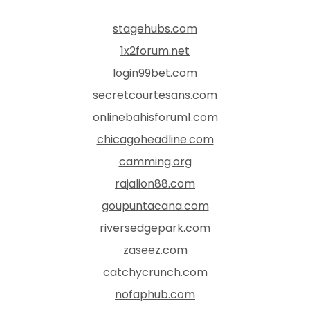
stagehubs.com
1x2forum.net
login99bet.com
secretcourtesans.com
onlinebahisforum1.com
chicagoheadline.com
camming.org
rajalion88.com
goupuntacana.com
riversedgepark.com
zaseez.com
catchycrunch.com
nofaphub.com