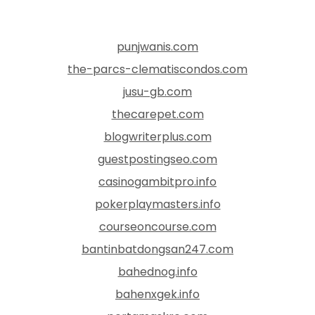
punjwanis.com
the-parcs-clematiscondos.com
jusu-gb.com
thecarepet.com
blogwriterplus.com
guestpostingseo.com
casinogambitpro.info
pokerplaymasters.info
courseoncourse.com
bantinbatdongsan247.com
bahednog.info
bahenxgek.info