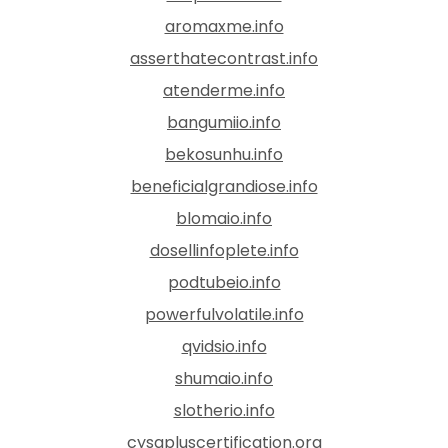
aromaxme.info
asserthatecontrast.info
atenderme.info
bangumiio.info
bekosunhu.info
beneficialgrandiose.info
blomaio.info
dosellinfoplete.info
podtubeio.info
powerfulvolatile.info
qvidsio.info
shumaio.info
slotherio.info
cysapluscertification.org