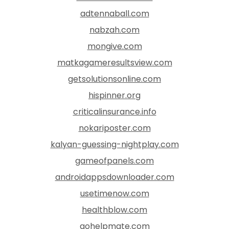
adtennaball.com
nabzah.com
mongive.com
matkagameresultsview.com
getsolutionsonline.com
hispinner.org
criticalinsurance.info
nokariposter.com
kalyan-guessing-nightplay.com
gameofpanels.com
androidappsdownloader.com
usetimenow.com
healthblow.com
gohelpmate.com