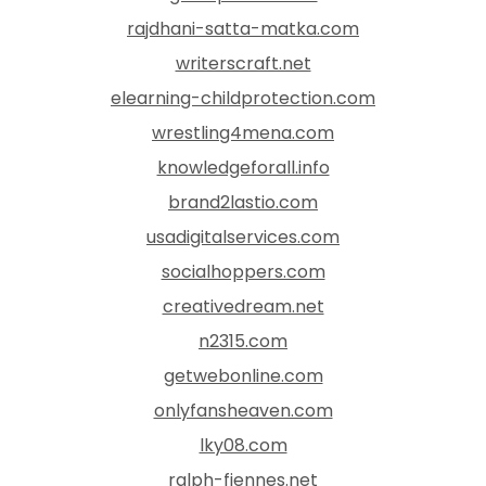
rajdhani-satta-matka.com
writerscraft.net
elearning-childprotection.com
wrestling4mena.com
knowledgeforall.info
brand2lastio.com
usadigitalservices.com
socialhoppers.com
creativedream.net
n2315.com
getwebonline.com
onlyfansheaven.com
lky08.com
ralph-fiennes.net