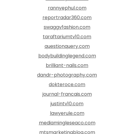
rannyephul.com
reportradar360.com
swaggyfashion.com
taraftariumtv10.com
questionquery.com
bodybuildinglegend.com
brilliant-nails.com
dandr-photography.com
dokteroce.com
journal-francais.com
justintv10.com
lawyerule.com
mediamingleseaco.com
mtsmarketingblog.com