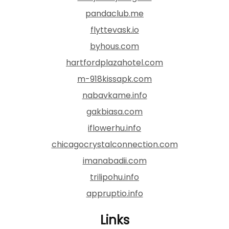
pandaclub.me
flyttevask.io
byhous.com
hartfordplazahotel.com
m-918kissapk.com
nabavkame.info
gakbiasa.com
iflowerhu.info
chicagocrystalconnection.com
imanabadii.com
trilipohu.info
appruptio.info
Links