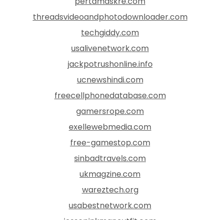
pertamaskre.com
threadsvideoandphotodownloader.com
techgiddy.com
usalivenetwork.com
jackpotrushonline.info
ucnewshindi.com
freecellphonedatabase.com
gamersrope.com
exellewebmedia.com
free-gamestop.com
sinbadtravels.com
ukmagzine.com
wareztech.org
usabestnetwork.com