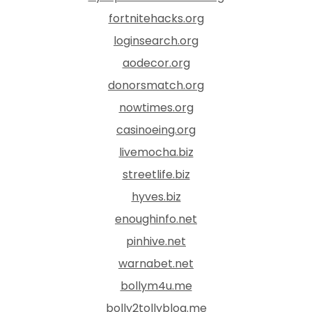
fortnitehacks.org
loginsearch.org
aodecor.org
donorsmatch.org
nowtimes.org
casinoeing.org
livemocha.biz
streetlife.biz
hyves.biz
enoughinfo.net
pinhive.net
warnabet.net
bollym4u.me
bolly2tollyblog.me