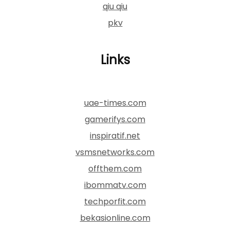
qiu qiu
pkv
Links
uae-times.com
gamerifys.com
inspiratif.net
vsmsnetworks.com
offthem.com
ibommatv.com
techporfit.com
bekasionline.com