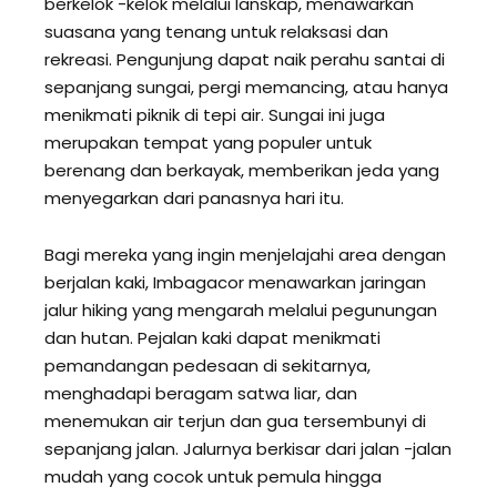
berkelok -kelok melalui lanskap, menawarkan
suasana yang tenang untuk relaksasi dan
rekreasi. Pengunjung dapat naik perahu santai di
sepanjang sungai, pergi memancing, atau hanya
menikmati piknik di tepi air. Sungai ini juga
merupakan tempat yang populer untuk
berenang dan berkayak, memberikan jeda yang
menyegarkan dari panasnya hari itu.
Bagi mereka yang ingin menjelajahi area dengan
berjalan kaki, Imbagacor menawarkan jaringan
jalur hiking yang mengarah melalui pegunungan
dan hutan. Pejalan kaki dapat menikmati
pemandangan pedesaan di sekitarnya,
menghadapi beragam satwa liar, dan
menemukan air terjun dan gua tersembunyi di
sepanjang jalan. Jalurnya berkisar dari jalan -jalan
mudah yang cocok untuk pemula hingga