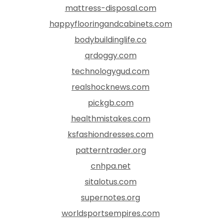
mattress-disposal.com
happyflooringandcabinets.com
bodybuildinglife.co
qrdoggy.com
technologygud.com
realshocknews.com
pickgb.com
healthmistakes.com
ksfashiondresses.com
patterntrader.org
cnhpa.net
sitalotus.com
supernotes.org
worldsportsempires.com