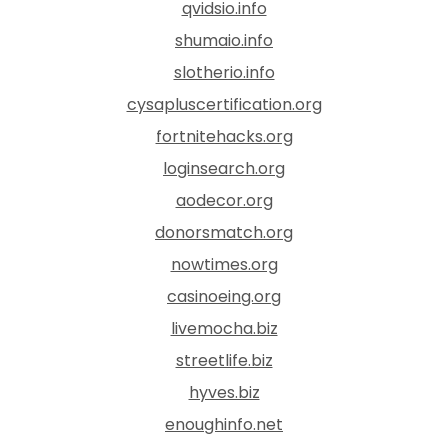
qvidsio.info
shumaio.info
slotherio.info
cysapluscertification.org
fortnitehacks.org
loginsearch.org
aodecor.org
donorsmatch.org
nowtimes.org
casinoeing.org
livemocha.biz
streetlife.biz
hyves.biz
enoughinfo.net