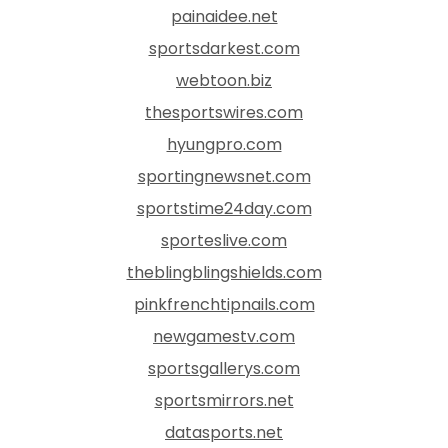
painaidee.net
sportsdarkest.com
webtoon.biz
thesportswires.com
hyungpro.com
sportingnewsnet.com
sportstime24day.com
sporteslive.com
theblingblingshields.com
pinkfrenchtipnails.com
newgamestv.com
sportsgallerys.com
sportsmirrors.net
datasports.net