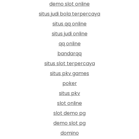
demo slot online
situs judi bola terpercaya
situs qq online
situs judi online
qq online
bandarqq
situs slot terpercaya
situs pkv games
poker
situs pkv
slot online
slot demo pg
demo slot pg
domino