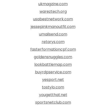
ukmagzine.com
wareztech.org
usabestnetwork.com
jessepinkmanoutfit.com
umailsend.com
retarys.com
fasterformationcpf.com
goldensnuggles.com
lookbattlemap.com
buyrdpservice.com
yesport.net
tostylo.com
yougetthat.net
sportsnetclub.com