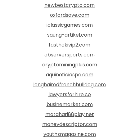
newbestcrypto.com
oxfordsave.com
iclassicgames.com
saung-artikel.com
fasthokivip2.com
observersports.com
cryptominingplus.com
aquinoticiaspe.com
longhairedfrenchbulldog.com
lawyersforhire.co
businemarket.com
matahari88play.net
moneydescriptor.com
youthsmagazine.com