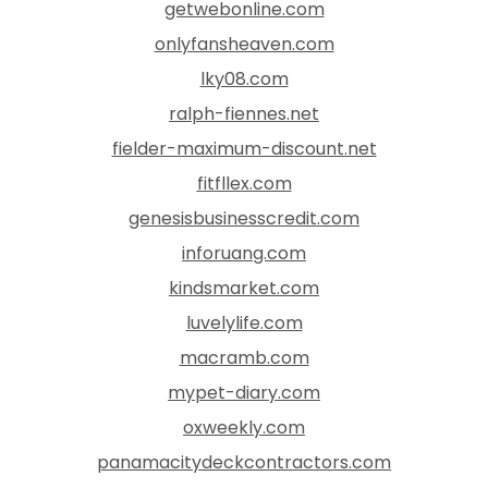
getwebonline.com
onlyfansheaven.com
lky08.com
ralph-fiennes.net
fielder-maximum-discount.net
fitfllex.com
genesisbusinesscredit.com
inforuang.com
kindsmarket.com
luvelylife.com
macramb.com
mypet-diary.com
oxweekly.com
panamacitydeckcontractors.com