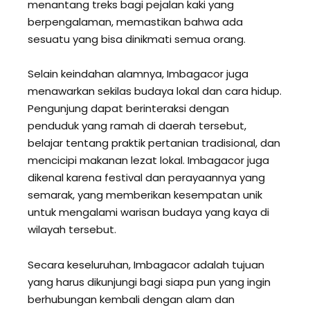
menantang treks bagi pejalan kaki yang
berpengalaman, memastikan bahwa ada
sesuatu yang bisa dinikmati semua orang.
Selain keindahan alamnya, Imbagacor juga
menawarkan sekilas budaya lokal dan cara hidup.
Pengunjung dapat berinteraksi dengan
penduduk yang ramah di daerah tersebut,
belajar tentang praktik pertanian tradisional, dan
mencicipi makanan lezat lokal. Imbagacor juga
dikenal karena festival dan perayaannya yang
semarak, yang memberikan kesempatan unik
untuk mengalami warisan budaya yang kaya di
wilayah tersebut.
Secara keseluruhan, Imbagacor adalah tujuan
yang harus dikunjungi bagi siapa pun yang ingin
berhubungan kembali dengan alam dan