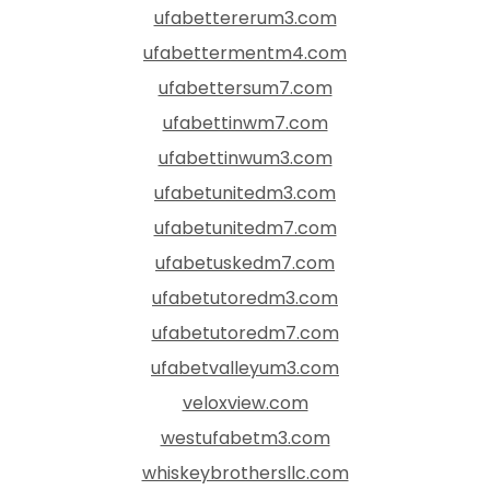
ufabettererum3.com
ufabettermentm4.com
ufabettersum7.com
ufabettinwm7.com
ufabettinwum3.com
ufabetunitedm3.com
ufabetunitedm7.com
ufabetuskedm7.com
ufabetutoredm3.com
ufabetutoredm7.com
ufabetvalleyum3.com
veloxview.com
westufabetm3.com
whiskeybrothersllc.com