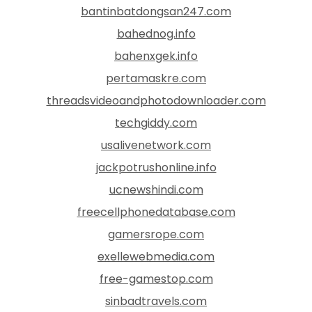
bantinbatdongsan247.com
bahednog.info
bahenxgek.info
pertamaskre.com
threadsvideoandphotodownloader.com
techgiddy.com
usalivenetwork.com
jackpotrushonline.info
ucnewshindi.com
freecellphonedatabase.com
gamersrope.com
exellewebmedia.com
free-gamestop.com
sinbadtravels.com