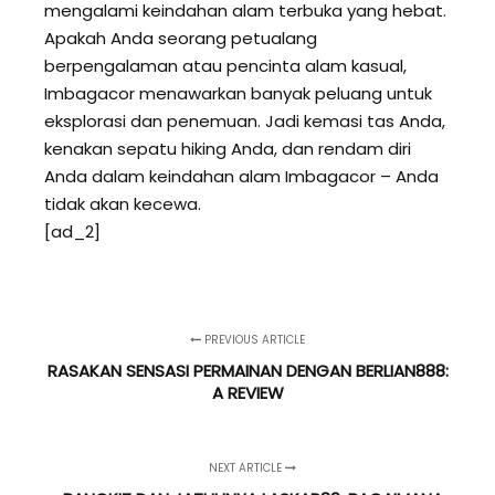
mengalami keindahan alam terbuka yang hebat.
Apakah Anda seorang petualang
berpengalaman atau pencinta alam kasual,
Imbagacor menawarkan banyak peluang untuk
eksplorasi dan penemuan. Jadi kemasi tas Anda,
kenakan sepatu hiking Anda, dan rendam diri
Anda dalam keindahan alam Imbagacor – Anda
tidak akan kecewa.
[ad_2]
PREVIOUS ARTICLE
RASAKAN SENSASI PERMAINAN DENGAN BERLIAN888:
A REVIEW
NEXT ARTICLE