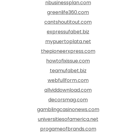
nbusinessplan.com
greenlife360.com
cantshoutitout.com
expressufabet.biz
mypuertoplata.net
thepioneerxpress.com
howtofixissue.com
teamufabet.biz
webfullform.com
allviddownload.com
decorsmag.com
gamblingcasinonews.com
universitiesofamerica.net
progameofbrands.com