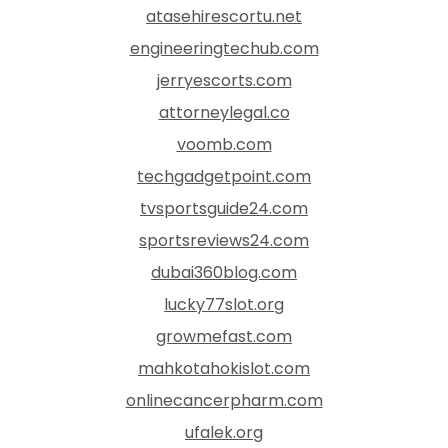
atasehirescortu.net
engineeringtechub.com
jerryescorts.com
attorneylegal.co
voomb.com
techgadgetpoint.com
tvsportsguide24.com
sportsreviews24.com
dubai360blog.com
lucky77slot.org
growmefast.com
mahkotahokislot.com
onlinecancerpharm.com
ufalek.org