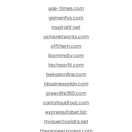
uae-times.com
gamerifys.com
inspiratif.net
vsmsnetworks.com
offthem.com
ibommatv.com
techporfit.com
bekasionline.com
nbusinessplan.com
greenlife360.com
cantshoutitout.com
expressufabet.biz
mypuertoplata.net
thepioneerxpress.com