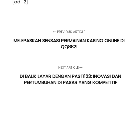
[ad_2]
PREVIOUS ARTICLE
MELEPASKAN SENSASI PERMAINAN KASINO ONLINE DI
QQ8821
NEXT ARTICLE
DI BALIK LAYAR DENGAN PASTI123: INOVASI DAN
PERTUMBUHAN DI PASAR YANG KOMPETITIF