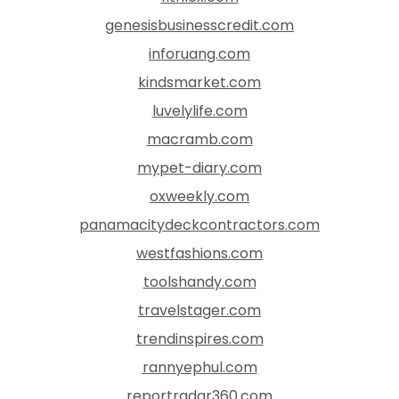
genesisbusinesscredit.com
inforuang.com
kindsmarket.com
luvelylife.com
macramb.com
mypet-diary.com
oxweekly.com
panamacitydeckcontractors.com
westfashions.com
toolshandy.com
travelstager.com
trendinspires.com
rannyephul.com
reportradar360.com