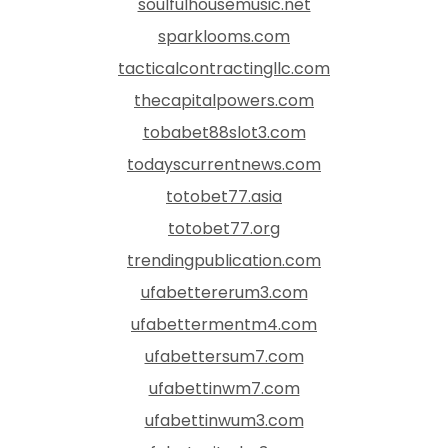
soulfulhousemusic.net
sparklooms.com
tacticalcontractingllc.com
thecapitalpowers.com
tobabet88slot3.com
todayscurrentnews.com
totobet77.asia
totobet77.org
trendingpublication.com
ufabettererum3.com
ufabettermentm4.com
ufabettersum7.com
ufabettinwm7.com
ufabettinwum3.com