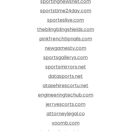
sportingnewsnet.com
sportstime24day.com
sporteslive.com
theblingblingshields.com
pinkfrenchtipnails.com
newgamestv.com
sportsgallerys.com
sportsmirrors.net
datasports.net
atasehirescortu.net
engineeringtechub.com
jerryescorts.com
attorneylegal.co
voomb.com