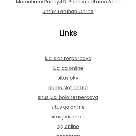
Memahami Parlay4D: Panduan Utama Anda
untuk Taruhan Online
Links
judi slot terpercaya
judi qq online
situs pkv
demo slot online
situs judi bola terpercaya
situs qq online
situs judi online
qq online