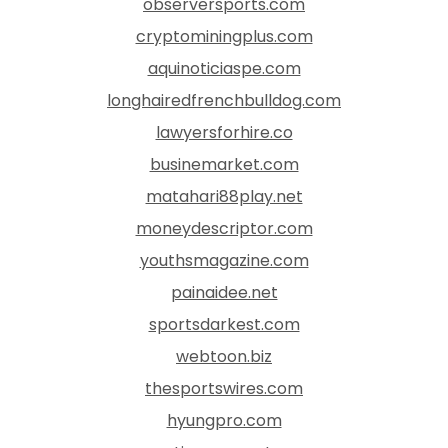
observersports.com
cryptominingplus.com
aquinoticiaspe.com
longhairedfrenchbulldog.com
lawyersforhire.co
businemarket.com
matahari88play.net
moneydescriptor.com
youthsmagazine.com
painaidee.net
sportsdarkest.com
webtoon.biz
thesportswires.com
hyungpro.com