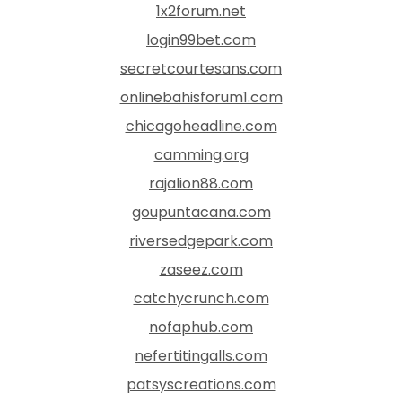
1x2forum.net
login99bet.com
secretcourtesans.com
onlinebahisforum1.com
chicagoheadline.com
camming.org
rajalion88.com
goupuntacana.com
riversedgepark.com
zaseez.com
catchycrunch.com
nofaphub.com
nefertitingalls.com
patsyscreations.com