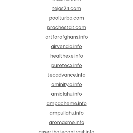
tejas24.com
poolturbo.com
prachestait.com
artforafghans.info
airvendio.info
healthexe.info
puretecx.info
tecadvance.info
aminityio.info
amiolahu.info
ampacheme.info
ampullahu.info
aromaxme.info
asserthatecontrast.info