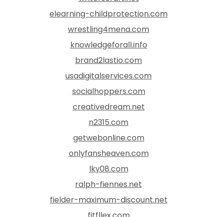
elearning-childprotection.com
wrestling4mena.com
knowledgeforall.info
brand2lastio.com
usadigitalservices.com
socialhoppers.com
creativedream.net
n2315.com
getwebonline.com
onlyfansheaven.com
lky08.com
ralph-fiennes.net
fielder-maximum-discount.net
fitfllex.com