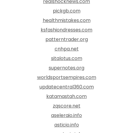
realshocknews.com
pickgb.com
healthmistakes.com
ksfashiondresses.com
patterntrader.org
cnhpa.net
sitalotus.com
supernotes.org
worldsportsempires.com
updatecentral360.com
katamastah.com
zqscore.net
aseleraio.info
asticio.info