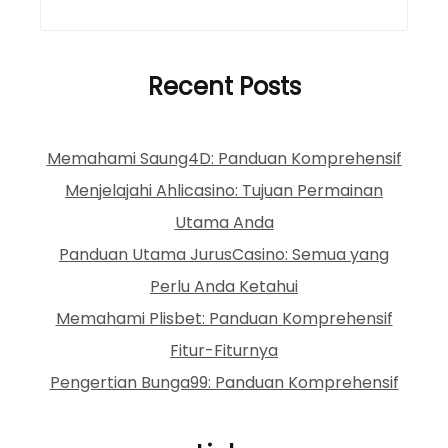
Recent Posts
Memahami Saung4D: Panduan Komprehensif
Menjelajahi Ahlicasino: Tujuan Permainan
Utama Anda
Panduan Utama JurusCasino: Semua yang
Perlu Anda Ketahui
Memahami Plisbet: Panduan Komprehensif
Fitur-Fiturnya
Pengertian Bunga99: Panduan Komprehensif