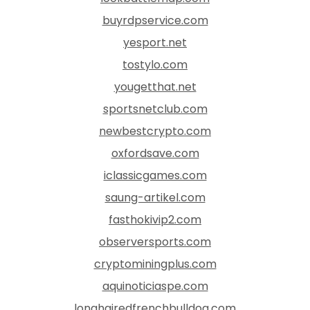
buyrdpservice.com
yesport.net
tostylo.com
yougetthat.net
sportsnetclub.com
newbestcrypto.com
oxfordsave.com
iclassicgames.com
saung-artikel.com
fasthokivip2.com
observersports.com
cryptominingplus.com
aquinoticiaspe.com
longhairedfrenchbulldog.com