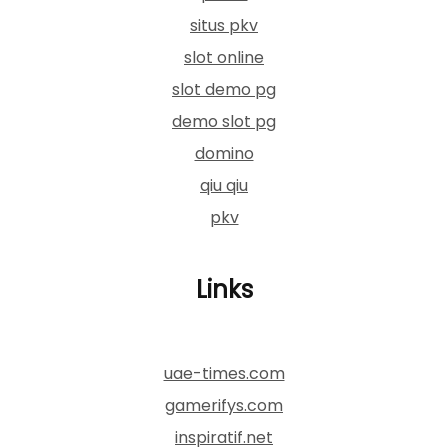
situs pkv
slot online
slot demo pg
demo slot pg
domino
qiu qiu
pkv
Links
uae-times.com
gamerifys.com
inspiratif.net