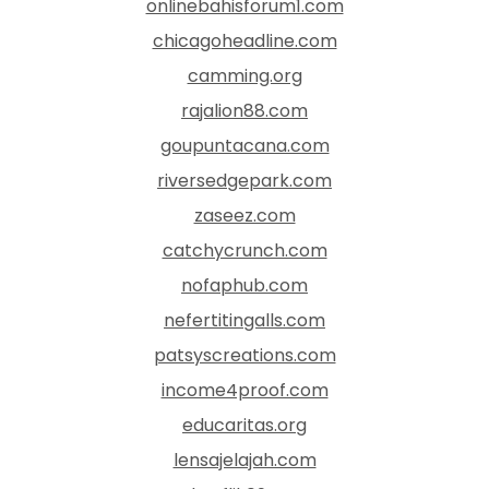
onlinebahisforum1.com
chicagoheadline.com
camming.org
rajalion88.com
goupuntacana.com
riversedgepark.com
zaseez.com
catchycrunch.com
nofaphub.com
nefertitingalls.com
patsyscreations.com
income4proof.com
educaritas.org
lensajelajah.com