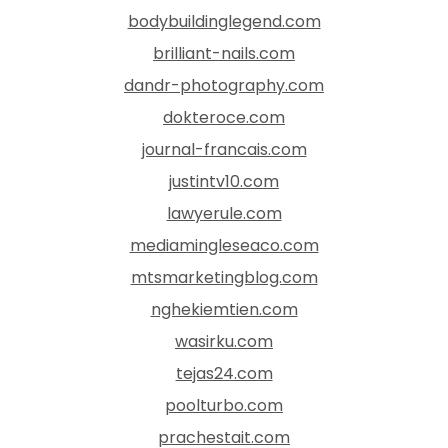
bodybuildinglegend.com
brilliant-nails.com
dandr-photography.com
dokteroce.com
journal-francais.com
justintv10.com
lawyerule.com
mediamingleseaco.com
mtsmarketingblog.com
nghekiemtien.com
wasirku.com
tejas24.com
poolturbo.com
prachestait.com