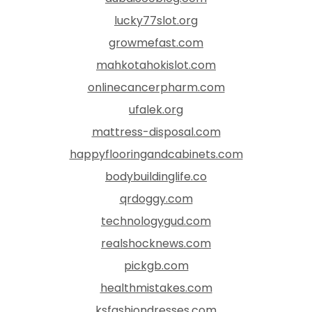
lucky77slot.org
growmefast.com
mahkotahokislot.com
onlinecancerpharm.com
ufalek.org
mattress-disposal.com
happyflooringandcabinets.com
bodybuildinglife.co
qrdoggy.com
technologygud.com
realshocknews.com
pickgb.com
healthmistakes.com
ksfashiondresses.com