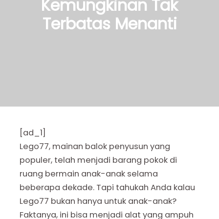
Kemungkinan Tak
Terbatas Menanti
[ad_1]
Lego77, mainan balok penyusun yang
populer, telah menjadi barang pokok di
ruang bermain anak-anak selama
beberapa dekade. Tapi tahukah Anda kalau
Lego77 bukan hanya untuk anak-anak?
Faktanya, ini bisa menjadi alat yang ampuh