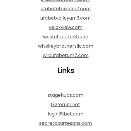
ufabetutoredm7.com
ufabetvalleyum3.com
veloxview.com
westufabetm3.com
whiskeybrothersllc.com
wildufabetum7.com
Links
stagehubs.com
1x2forum.net
login99bet.com
secretcourtesans.com