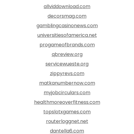
allviddownload.com
decorsmag.com
gamblingcasinonews.com
universitiesofamerica.net
progameofbrands.com
qbreview.org
servicewueste.org
zippyrevs.com
matkanumbernow.com
myjobcirculars.com
healthmoreoverfitness.com
topslotxgames.com
routerloggnet.net
dantella6.com