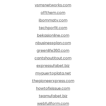
vsmsnetworks.com
offthem.com
ibommatv.com
techporfit.com
bekasionline.com
nbusinessplan.com
greenlife360.com
cantshoutitout.com
expressufabet.biz
mypuertoplata.net
thepioneerxpress.com
howtofixissue.com
teamufabet.biz
webfullform.com