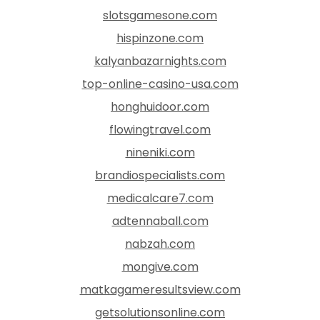
slotsgamesone.com
hispinzone.com
kalyanbazarnights.com
top-online-casino-usa.com
honghuidoor.com
flowingtravel.com
nineniki.com
brandiospecialists.com
medicalcare7.com
adtennaball.com
nabzah.com
mongive.com
matkagameresultsview.com
getsolutionsonline.com