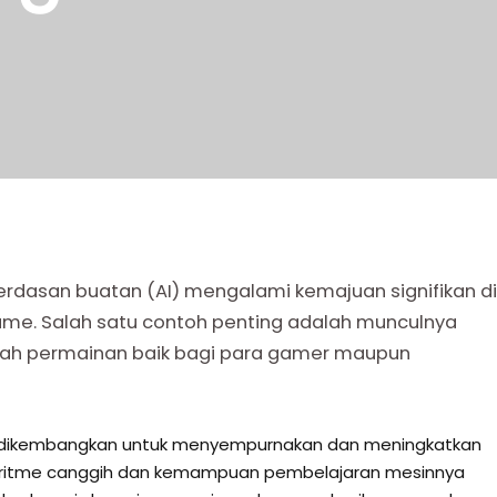
erdasan buatan (AI) mengalami kemajuan signifikan di
game. Salah satu contoh penting adalah munculnya
bah permainan baik bagi para gamer maupun
h dikembangkan untuk menyempurnakan dan meningkatkan
goritme canggih dan kemampuan pembelajaran mesinnya