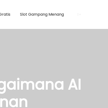
Gratis
Slot Gampang Menang
More info
agaimana AI
inan