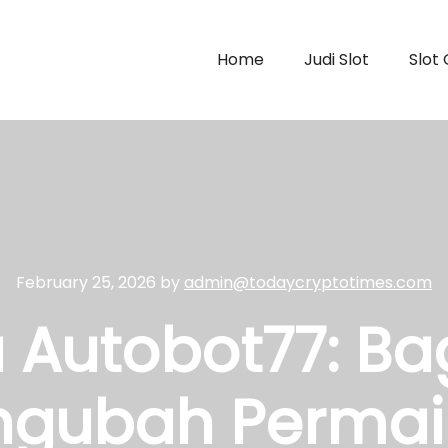
Home
Judi Slot
Slot 
February 25, 2026
by
admin@todaycryptotimes.com
 Autobot77: B
gubah Perma