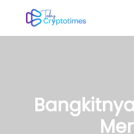
Bangkitnya
Men