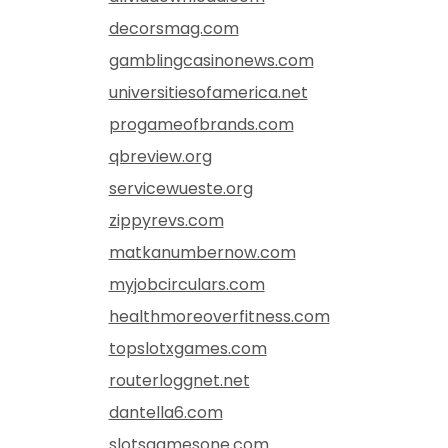
decorsmag.com
gamblingcasinonews.com
universitiesofamerica.net
progameofbrands.com
qbreview.org
servicewueste.org
zippyrevs.com
matkanumbernow.com
myjobcirculars.com
healthmoreoverfitness.com
topslotxgames.com
routerloggnet.net
dantella6.com
slotsgamesone.com