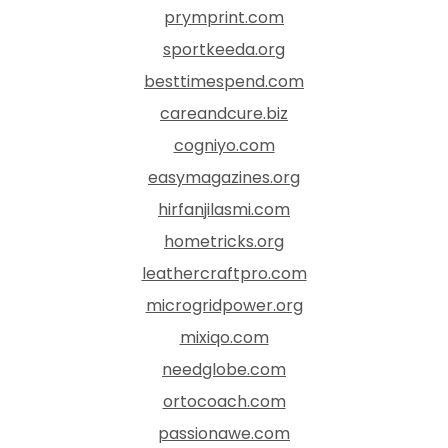
prymprint.com
sportkeeda.org
besttimespend.com
careandcure.biz
cogniyo.com
easymagazines.org
hirfanjilasmi.com
hometricks.org
leathercraftpro.com
microgridpower.org
mixiqo.com
needglobe.com
ortocoach.com
passionawe.com