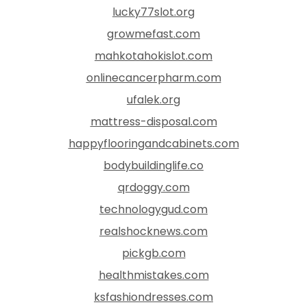
lucky77slot.org
growmefast.com
mahkotahokislot.com
onlinecancerpharm.com
ufalek.org
mattress-disposal.com
happyflooringandcabinets.com
bodybuildinglife.co
qrdoggy.com
technologygud.com
realshocknews.com
pickgb.com
healthmistakes.com
ksfashiondresses.com