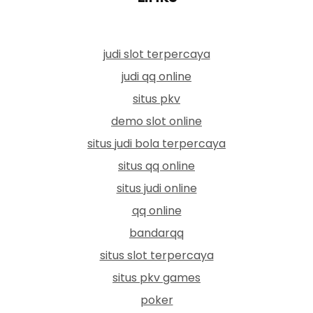
judi slot terpercaya
judi qq online
situs pkv
demo slot online
situs judi bola terpercaya
situs qq online
situs judi online
qq online
bandarqq
situs slot terpercaya
situs pkv games
poker