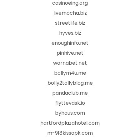
casinoeing.org
livemocha.biz
streetlife.biz
hyves.biz
enoughinfo.net
pinhive.net
warnabet.net
bollym4u.me
bolly2tollyblog.me
pandaclub.me
flyttevask.io
byhous.com
hartfordplazahotel.com
m-918kissapk.com