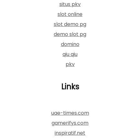
situs pkv
slot online
slot demo pg
demo slot pg
domino
qiu qiu
pkv
Links
uae-times.com
gamerifys.com
inspiratif.net