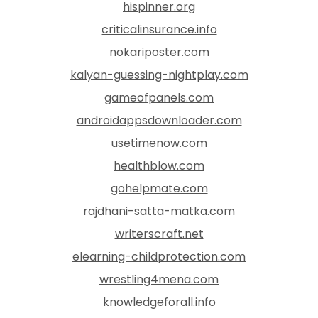
hispinner.org
criticalinsurance.info
nokariposter.com
kalyan-guessing-nightplay.com
gameofpanels.com
androidappsdownloader.com
usetimenow.com
healthblow.com
gohelpmate.com
rajdhani-satta-matka.com
writerscraft.net
elearning-childprotection.com
wrestling4mena.com
knowledgeforall.info