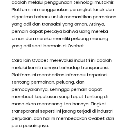
adalah melalui penggunaan teknologi mutakhir.
Platform ini menggunakan perangkat lunak dan
algoritma terbaru untuk memastikan permainan
yang adil dan transaksi yang aman. Artinya,
pemain dapat percaya bahwa uang mereka
aman dan mereka memiliki peluang menang
yang adil saat bermain di Ovabet.
Cara lain Ovabet merevolusi industri ini adalah
melalui komitmennya terhadap transparansi.
Platform ini memberikan informasi terperinci
tentang permainan, peluang, dan
pembayarannya, sehingga pemain dapat
membuat keputusan yang tepat tentang di
mana akan memasang taruhannya. Tingkat
transparansi seperti ini jarang terjadi di industri
perjudian, dan hal ini membedakan Ovabet dari
para pesaingnya.