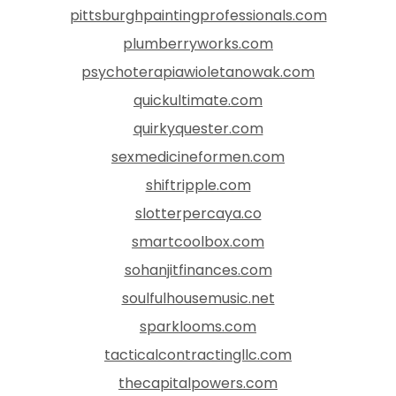
pittsburghpaintingprofessionals.com
plumberryworks.com
psychoterapiawioletanowak.com
quickultimate.com
quirkyquester.com
sexmedicineformen.com
shiftripple.com
slotterpercaya.co
smartcoolbox.com
sohanjitfinances.com
soulfulhousemusic.net
sparklooms.com
tacticalcontractingllc.com
thecapitalpowers.com