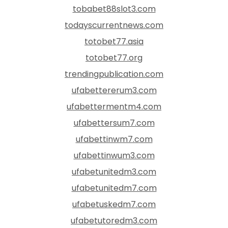
tobabet88slot3.com
todayscurrentnews.com
totobet77.asia
totobet77.org
trendingpublication.com
ufabettererum3.com
ufabettermentm4.com
ufabettersum7.com
ufabettinwm7.com
ufabettinwum3.com
ufabetunitedm3.com
ufabetunitedm7.com
ufabetuskedm7.com
ufabetutoredm3.com