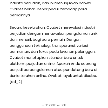
industri perjudian, dan ini menunjukkan bahwa
Ovabet benar-benar peduli terhadap para
pemainnya.
Secara keseluruhan, Ovabet merevolusi industri
perjudian dengan menawarkan pengalaman unik
dan menarik bagi para pemain. Dengan
penggunaan teknologi, transparansi, variasi
permainan, dan fokus pada layanan pelanggan,
Ovabet menetapkan standar baru untuk
platform perjudian online. Apakah Anda seorang
penjudi berpengalaman atau pendatang baru di
dunia taruhan online, Ovabet layak untuk dicoba.
[ad_2]
PREVIOUS ARTICLE