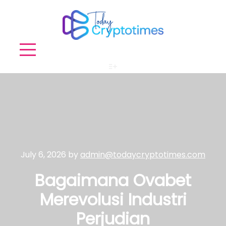
More info
July 6, 2026
by
admin@todaycryptotimes.com
Bagaimana Ovabet
Merevolusi Industri
Perjudian