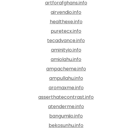
artforafghans.info
airvendio.info
healthexe.info
puretecx.info
tecadvance.info
aminityio.info
amiolahu.info
ampacheme.info
ampullahu.info
aromaxme.info
asserthatecontrast.info
atenderme.info
bangumiio.info
bekosunhu.info