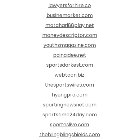
lawyersforhire.co
businemarket.com
matahari88play.net
moneydescriptor.com
youthsmagazine.com
painaidee.net
sportsdarkest.com
webtoon.biz
thesportswires.com
hyungpro.com
sportingnewsnet.com
sportstime24day.com
sporteslive.com
theblingblingshields.com