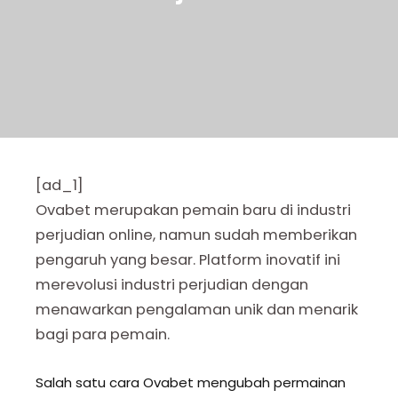
[ad_1]
Ovabet merupakan pemain baru di industri
perjudian online, namun sudah memberikan
pengaruh yang besar. Platform inovatif ini
merevolusi industri perjudian dengan
menawarkan pengalaman unik dan menarik
bagi para pemain.
Salah satu cara Ovabet mengubah permainan