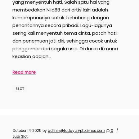
yang menyentuh hati. Salah satu hal yang
membedakan Nila88 dari artis lain adalah
kemampuannya untuk terhubung dengan
penontonnya secara pribadi. Lagu-lagunya
sering kali menyentuh tema cinta, patah hati,
dan penemuan jati diri, sehingga cocok untuk
penggemar dari segala usia. Di dunia di mana
keaslian adalah…
Read more
SLOT
October 14, 2025
by
admin@todaycryptotimes.com
0
Judi Slot