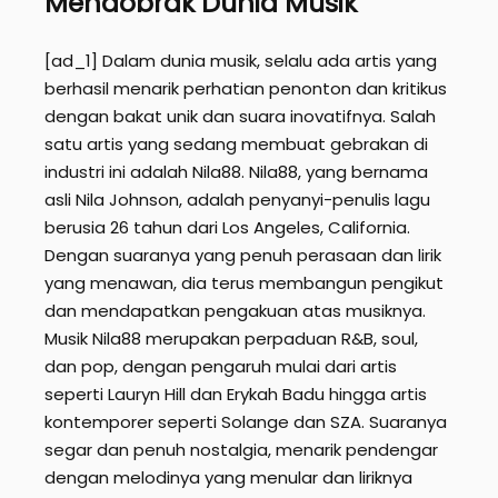
Mendobrak Dunia Musik
[ad_1] Dalam dunia musik, selalu ada artis yang
berhasil menarik perhatian penonton dan kritikus
dengan bakat unik dan suara inovatifnya. Salah
satu artis yang sedang membuat gebrakan di
industri ini adalah Nila88. Nila88, yang bernama
asli Nila Johnson, adalah penyanyi-penulis lagu
berusia 26 tahun dari Los Angeles, California.
Dengan suaranya yang penuh perasaan dan lirik
yang menawan, dia terus membangun pengikut
dan mendapatkan pengakuan atas musiknya.
Musik Nila88 merupakan perpaduan R&B, soul,
dan pop, dengan pengaruh mulai dari artis
seperti Lauryn Hill dan Erykah Badu hingga artis
kontemporer seperti Solange dan SZA. Suaranya
segar dan penuh nostalgia, menarik pendengar
dengan melodinya yang menular dan liriknya