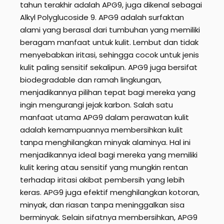
tahun terakhir adalah APG9, juga dikenal sebagai
Alkyl Polyglucoside 9. APG9 adalah surfaktan
alami yang berasal dari tumbuhan yang memiliki
beragam manfaat untuk kulit. Lembut dan tidak
menyebabkan iritasi, sehingga cocok untuk jenis
kulit paling sensitif sekalipun. APG9 juga bersifat
biodegradable dan ramah lingkungan,
menjadikannya pilihan tepat bagi mereka yang
ingin mengurangi jejak karbon. Salah satu
manfaat utama APG9 dalam perawatan kulit
adalah kemampuannya membersihkan kulit
tanpa menghilangkan minyak alaminya. Hal ini
menjadikannya ideal bagi mereka yang memiliki
kulit kering atau sensitif yang mungkin rentan
terhadap iritasi akibat pembersih yang lebih
keras. APG9 juga efektif menghilangkan kotoran,
minyak, dan riasan tanpa meninggalkan sisa
berminyak. Selain sifatnya membersihkan, APG9