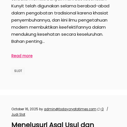
Kunyit telah digunakan selama berabad-abad
dalam pengobatan tradisional karena khasiat
penyembuhannya, dan kini ilmu pengetahuan
modern membuktikan keefektifannya dalam
mendukung kesehatan secara keseluruhan.
Bahan penting…
Read more
SLOT
October 16, 2025
by
admin@todaycryptotimes.com
0
Judi Slot
Menelusuri Asal Usul dan