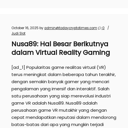
October 16, 2025
by
admin@todaycryptotimes.com
0
Judi Slot
Nusa89: Hal Besar Berikutnya
dalam Virtual Reality Gaming
[ad_1] Popularitas game realitas virtual (VR)
terus meningkat dalam beberapa tahun terakhir,
dengan semakin banyak gamer yang mencari
pengalaman yang imersif dan interaktif. Salah
satu perusahaan yang siap merevolusi industri
game VR adalah Nusa89. Nusa89 adalah
perusahaan game VR mutakhir yang dengan
cepat mendapatkan reputasi dalam mendorong
batas-batas dari apa yang mungkin terjadi