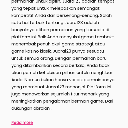
permainan untuk dipilih, Juara123 adalah tempat
yang tepat untuk melepaskan semangat
kompetitif Anda dan bersenang-senang. Salah
satu hal terbaik tentang Juara123 adalah
banyaknya pilihan permainan yang tersedia di
platform ini. Baik Anda menyukai game tembak-
menembak penuh aksi, game strategi, atau
game kasino klasik, Juara123 punya sesuatu
untuk semua orang. Dengan permainan baru
yang ditambahkan secara berkala, Anda tidak
akan pernah kehabisan pilihan untuk menghibur
Anda. Namun bukan hanya variasi permainannya
yang membuat Juara123 menonjol. Platform ini
juga menawarkan sejumlah fitur menarik yang
meningkatkan pengalaman bermain game. Dari
dukungan obrolan…
Read more