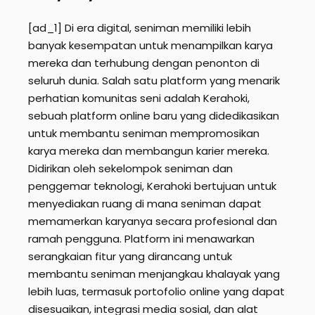
[ad_1] Di era digital, seniman memiliki lebih
banyak kesempatan untuk menampilkan karya
mereka dan terhubung dengan penonton di
seluruh dunia. Salah satu platform yang menarik
perhatian komunitas seni adalah Kerahoki,
sebuah platform online baru yang didedikasikan
untuk membantu seniman mempromosikan
karya mereka dan membangun karier mereka.
Didirikan oleh sekelompok seniman dan
penggemar teknologi, Kerahoki bertujuan untuk
menyediakan ruang di mana seniman dapat
memamerkan karyanya secara profesional dan
ramah pengguna. Platform ini menawarkan
serangkaian fitur yang dirancang untuk
membantu seniman menjangkau khalayak yang
lebih luas, termasuk portofolio online yang dapat
disesuaikan, integrasi media sosial, dan alat