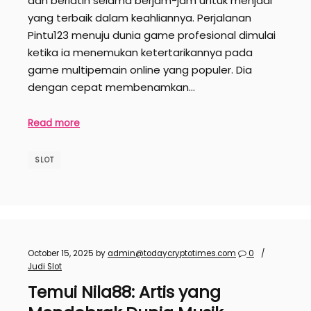
dan berlatih selama berjam-jam untuk menjadi
yang terbaik dalam keahliannya. Perjalanan
Pintu123 menuju dunia game profesional dimulai
ketika ia menemukan ketertarikannya pada
game multipemain online yang populer. Dia
dengan cepat membenamkan…
Read more
SLOT
October 15, 2025
by
admin@todaycryptotimes.com
0
Judi Slot
Temui Nila88: Artis yang