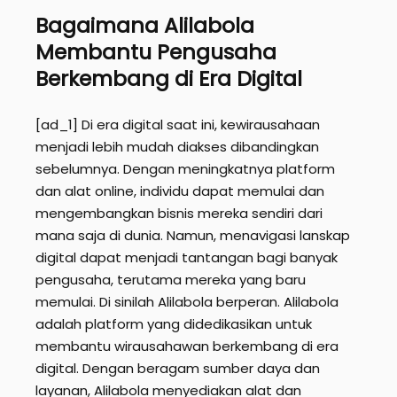
Bagaimana Alilabola
Membantu Pengusaha
Berkembang di Era Digital
[ad_1] Di era digital saat ini, kewirausahaan
menjadi lebih mudah diakses dibandingkan
sebelumnya. Dengan meningkatnya platform
dan alat online, individu dapat memulai dan
mengembangkan bisnis mereka sendiri dari
mana saja di dunia. Namun, menavigasi lanskap
digital dapat menjadi tantangan bagi banyak
pengusaha, terutama mereka yang baru
memulai. Di sinilah Alilabola berperan. Alilabola
adalah platform yang didedikasikan untuk
membantu wirausahawan berkembang di era
digital. Dengan beragam sumber daya dan
layanan, Alilabola menyediakan alat dan