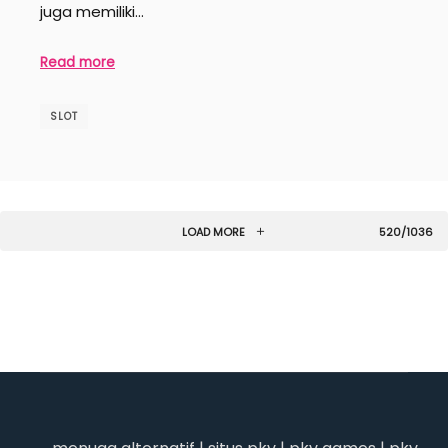
juga memiliki…
Read more
SLOT
LOAD MORE
520/1036